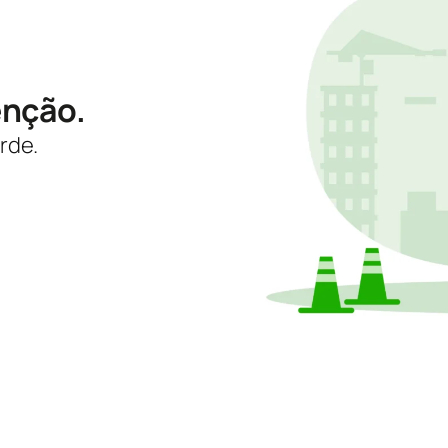
enção.
rde.