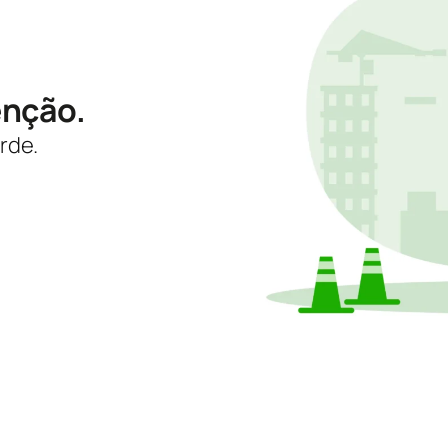
enção.
rde.