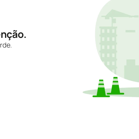
enção.
rde.