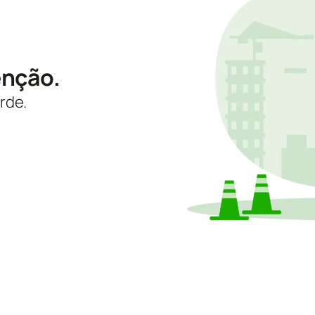
enção.
rde.