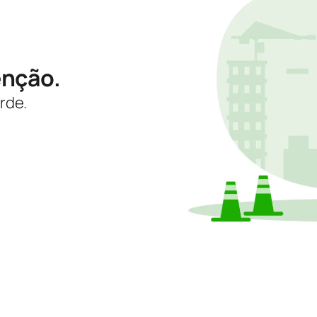
enção.
rde.