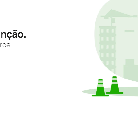
enção.
rde.