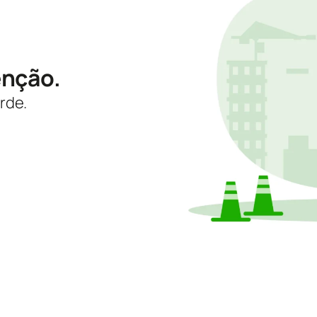
enção.
rde.