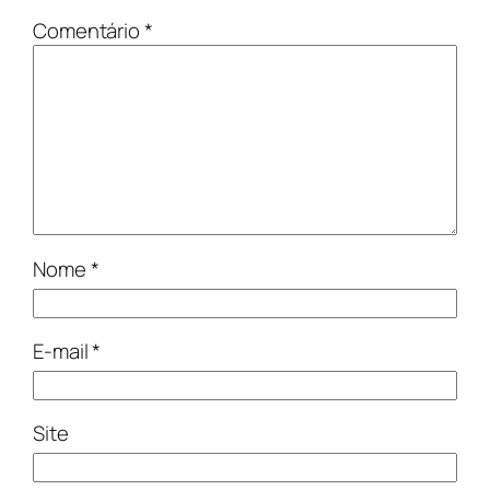
Comentário
*
Nome
*
E-mail
*
Site