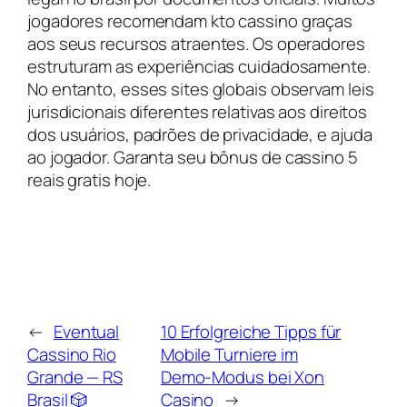
jogadores recomendam kto cassino graças
aos seus recursos atraentes. Os operadores
estruturam as experiências cuidadosamente.
No entanto, esses sites globais observam leis
jurisdicionais diferentes relativas aos direitos
dos usuários, padrões de privacidade, e ajuda
ao jogador. Garanta seu bônus de cassino 5
reais gratis hoje.
←
Eventual
10 Erfolgreiche Tipps für
Cassino Rio
Mobile Turniere im
Grande — RS
Demo‑Modus bei Xon
Brasil 🎲
Casino
→