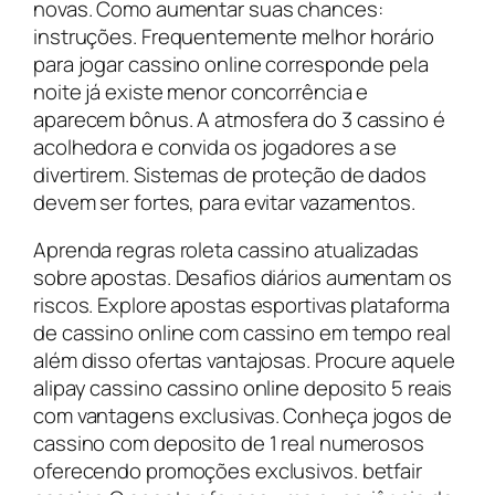
novas. Como aumentar suas chances:
instruções. Frequentemente melhor horário
para jogar cassino online corresponde pela
noite já existe menor concorrência e
aparecem bônus. A atmosfera do 3 cassino é
acolhedora e convida os jogadores a se
divertirem. Sistemas de proteção de dados
devem ser fortes, para evitar vazamentos.
Aprenda regras roleta cassino atualizadas
sobre apostas. Desafios diários aumentam os
riscos. Explore apostas esportivas plataforma
de cassino online com cassino em tempo real
além disso ofertas vantajosas. Procure aquele
alipay cassino cassino online deposito 5 reais
com vantagens exclusivas. Conheça jogos de
cassino com deposito de 1 real numerosos
oferecendo promoções exclusivos. betfair