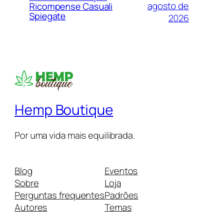
agosto de
Ricompense Casuali
Spiegate
2026
Hemp Boutique
Por uma vida mais equilibrada.
Blog
Eventos
Sobre
Loja
Perguntas frequentes
Padrões
Autores
Temas