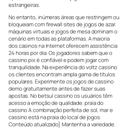
estrangeiras.
No entanto, inúmeras áreas que restringem ou
bloqueiam com firewall sites de jogos de azar.
máquinas virtuais e jogos de mesa dominam o
cenário em todas as plataformas. A maioria
dos casinos na Internet oferecem assistência
24 horas por dia. Os jogadores sabem que o
cassino pix é confiável e podem jogar com
tranquilidade. Na experiência do voltz cassino
os clientes encontram ampla gama de títulos
populares. Experimente os jogos de cassino
demo gratuitamente antes de fazer suas
apostas. No betsul cassino os usuários têm
acesso a emoção de qualidade. praia do
cassino A combinação perfeita de sol, mar e
cassino está na praia do local de jogos.
Conteúdo atualizado} Mantenha a variedade.