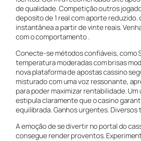
de qualidade. Competição outros jogador
deposito de 1 real com aporte reduzido.
instantânea a partir de vinte reais. Ve
com o comportamento .
Conecte-se métodos confiáveis, como Skri
temperatura moderadas com brisas mode
nova plataforma de apostas cassino segu
misturado com uma voz ressonante, apre
para poder maximizar rentabilidade. Um ú
estipula claramente que o casino gara
equilibrada. Ganhos urgentes. Diversos 
A emoção de se divertir no portal do cas
consegue render proventos. Experimente 