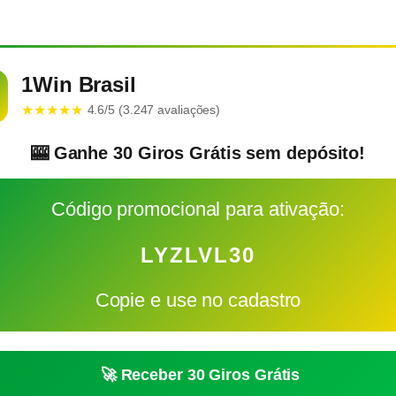
1Win Brasil
★★★★★
4.6/5 (3.247 avaliações)
🎰 Ganhe 30 Giros Grátis sem depósito!
Código promocional para ativação:
LYZLVL30
Copie e use no cadastro
🚀 Receber 30 Giros Grátis