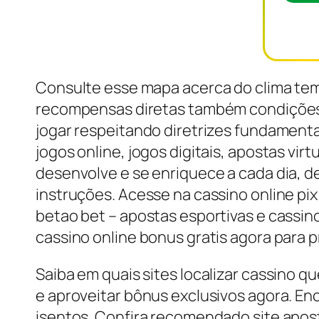
Consulte esse mapa acerca do clima te
recompensas diretas também condições s
jogar respeitando diretrizes fundamenta
jogos online, jogos digitais, apostas vir
desenvolve e se enriquece a cada dia, d
instruções. Acesse na cassino online pi
betao bet – apostas esportivas e cassin
cassino online bonus gratis agora para 
Saiba em quais sites localizar cassino 
e aproveitar bônus exclusivos agora. En
isentos. Confira recomendado site apost