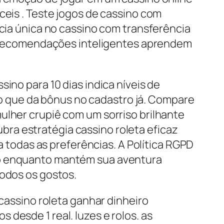
ceis . Teste jogos de cassino com
ncia única no cassino com transferência
s. Recomendações inteligentes aprendem
ino para 10 dias indica níveis de
 que da bônus no cadastro já. Compare
ulher crupiê com um sorriso brilhante
ra estratégia cassino roleta eficaz
a todas as preferências. A Política RGPD
ro enquanto mantém sua aventura
todos os gostos.
 cassino roleta ganhar dinheiro
desde 1 real. luzes e rolos. as