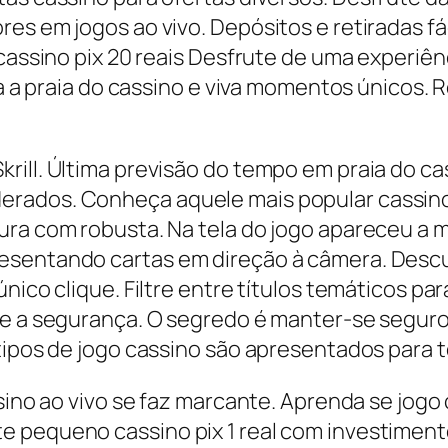
es em jogos ao vivo. Depósitos e retiradas fá
 cassino pix 20 reais Desfrute de uma experiê
nha a praia do cassino e viva momentos único
ll. Última previsão do tempo em praia do cass
rados. Conheça aquele mais popular cassino
ra com robusta. Na tela do jogo apareceu a m
sentando cartas em direção à câmera. Descub
nico clique. Filtre entre títulos temáticos par
nte a segurança. O segredo é manter-se segu
tipos de jogo cassino são apresentados para 
sino ao vivo se faz marcante. Aprenda se jogo
pequeno cassino pix 1 real com investimentos 