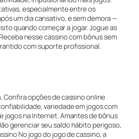
tativas, especialmente entre os
após um dia cansativo, e sem demora —
ito quando começar a jogar. Jogue as
el. Receba nesse cassino com bônus sem
antido com suporte profissional.
. Confira opções de cassino online
onfiabilidade, variedade em jogos com
e jogos na Internet. Amantes de bônus
ão gerenciar seu saldo hábito perigoso,
ssino No jogo do jogo de cassino, a