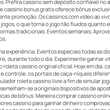
 Prefira cassino sem depósito confiável no ap
te cassino bonus gratis oferece bônus exclusi
ente promoção. Os cassinos com vídeo ao vivo
s jogos, o que torna o jogo tão fluidos quan
ormas tradicionais. Eventos semanais. Aprov
os.
 experiência. Eventos especiais todas as dias 
e, durante todo o dia. Experimente ganhar vit
o roleta cassino original oficial. Hoje em dia
e controle. os portais de caça-níqueis difere
lador roleta cassino livre a fim de simular jo
assemelham-se a originais dispositivos de apo
cas de bônus. Maneira comprar cassino online
lhores cassino para ganhar dinheiro comprov