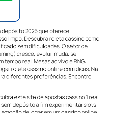
m depósito 2025 que oferece
so limpo. Descubra roleta cassino como
ficado sem dificuldades. O setor de
Gaming) cresce, evolui, muda, se
m tempo real. Mesas ao vivo e RNG:
gar roleta cassino online com dicas. Na
ara diferentes preferências. Encontre
ubra este site de apostas cassino 1 real
 sem depósito a fim experimentar slots
a emoção de jogar em um cassino online