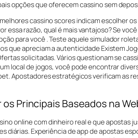
ipais opções que oferecem cassino sem depo
s melhores cassino scores indicam escolher o
r essa razão, qual é mais vantajoso? Se você
ção para você . Teste aquele simulador roleta 
ios que apreciam a autenticidade Existem Jogo
rtas solicitadas. Vários questionam se cassin
 um local de jogos, você pode encontrar dive
bet. Apostadores estratégicos verificam as re
r os Principais Baseados na We
no online com dinheiro real e que apostas ju
es diárias. Experiência de app de apostas es