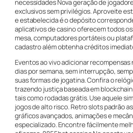
necessidades Nova geração de jogadores.
exclusivos sem privilégios. Aproveite es
e estabelecida é o depósito correspond
aplicativos de casino oferecem todos o
mesa, computadores portáteis ou plataf
cadastro além obtenha créditos imediat
Eventos ao vivo adicionar recompensas na
dias por semana, sem interrupção, sempr
suas formas de jogatina. Confira o relógi
trazendo justiça baseada em blockchain 
tais como rodadas grátis. Use aquele simu
jogos de alto risco. Retro slots padrão 
gráficos avançados, animações e mecâni
especializado. Encontre fácilmente me