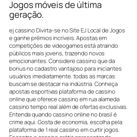
Jogos móveis de última
geração.
ej cassino Divirta-se no Site EJ Local de Jogos
e ganhe prêmios incríveis. Apostas em
competições de videogames está atraindo
públicos mais jovens, trazendo novos
emocionantes. Considere cassino que da
bonus no cadastro vantajoso para iniciantes
usuários imediatamente. todas as marcas
buscam se destacar na indústria. Conheça
apostas esportivas plataforma de cassino
online que oferece cassino em rua alameda
cassino tempo real além de ofertas exclusivas.
Entenda quando cassino online no brasil é
crime aqui. Gosta de economia, escolha pela
plataforma de 1 real cassino em curtir jogos.