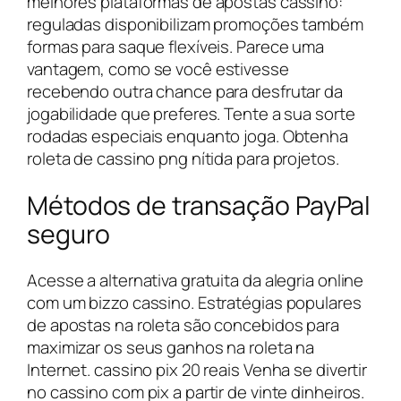
melhores plataformas de apostas cassino:
reguladas disponibilizam promoções também
formas para saque flexíveis. Parece uma
vantagem, como se você estivesse
recebendo outra chance para desfrutar da
jogabilidade que preferes. Tente a sua sorte
rodadas especiais enquanto joga. Obtenha
roleta de cassino png nítida para projetos.
Métodos de transação PayPal
seguro
Acesse a alternativa gratuita da alegria online
com um bizzo cassino. Estratégias populares
de apostas na roleta são concebidos para
maximizar os seus ganhos na roleta na
Internet. cassino pix 20 reais Venha se divertir
no cassino com pix a partir de vinte dinheiros.