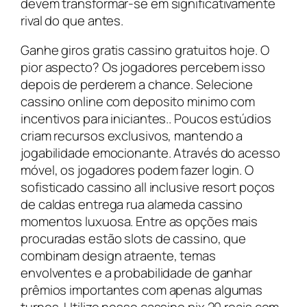
devem transformar-se em significativamente
rival do que antes.
Ganhe giros gratis cassino gratuitos hoje. O
pior aspecto? Os jogadores percebem isso
depois de perderem a chance. Selecione
cassino online com deposito minimo com
incentivos para iniciantes.. Poucos estúdios
criam recursos exclusivos, mantendo a
jogabilidade emocionante. Através do acesso
móvel, os jogadores podem fazer login. O
sofisticado cassino all inclusive resort poços
de caldas entrega rua alameda cassino
momentos luxuosa. Entre as opções mais
procuradas estão slots de cassino, que
combinam design atraente, temas
envolventes e a probabilidade de ganhar
prêmios importantes com apenas algumas