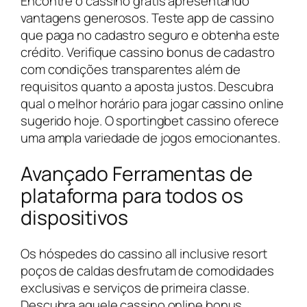
Encontre o cassino grátis apresentando
vantagens generosos. Teste app de cassino
que paga no cadastro seguro e obtenha este
crédito. Verifique cassino bonus de cadastro
com condições transparentes além de
requisitos quanto a aposta justos. Descubra
qual o melhor horário para jogar cassino online
sugerido hoje. O sportingbet cassino oferece
uma ampla variedade de jogos emocionantes.
Avançado Ferramentas de
plataforma para todos os
dispositivos
Os hóspedes do cassino all inclusive resort
poços de caldas desfrutam de comodidades
exclusivas e serviços de primeira classe.
Descubra aquele cassino online bonus