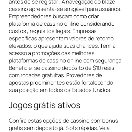
antes de se registar . A navegação do blaze
cassino apresenta-se amigável para usuários.
Empreendedores buscam como criar
plataforma de cassino online considerando
custos , requisitos legais. Empresas
específicas apresentam valores de retorno
elevados, o que ajuda suas chances. Tenha
acesso a promoções das melhores
plataformas de cassino online com segurança.
Beneficie-se cassino depósito de $10 reais
com rodadas gratuitas. Provedores de
apostas proeminentes estão fortalecendo
sua posição em todos os Estados Unidos.
Jogos grátis ativos
Confira estas opções de cassino com bonus
gratis sem deposito já. Slots rápidas. Veja