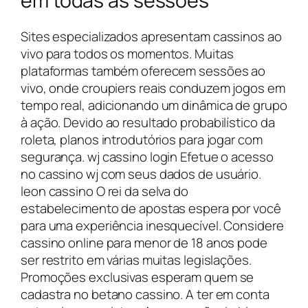
em todas as sessões
Sites especializados apresentam cassinos ao
vivo para todos os momentos. Muitas
plataformas também oferecem sessões ao
vivo, onde croupiers reais conduzem jogos em
tempo real, adicionando um dinâmica de grupo
à ação. Devido ao resultado probabilístico da
roleta, planos introdutórios para jogar com
segurança. wj cassino login Efetue o acesso
no cassino wj com seus dados de usuário.
leon cassino O rei da selva do
estabelecimento de apostas espera por você
para uma experiência inesquecível. Considere
cassino online para menor de 18 anos pode
ser restrito em várias muitas legislações.
Promoções exclusivas esperam quem se
cadastra no betano cassino. A ter em conta