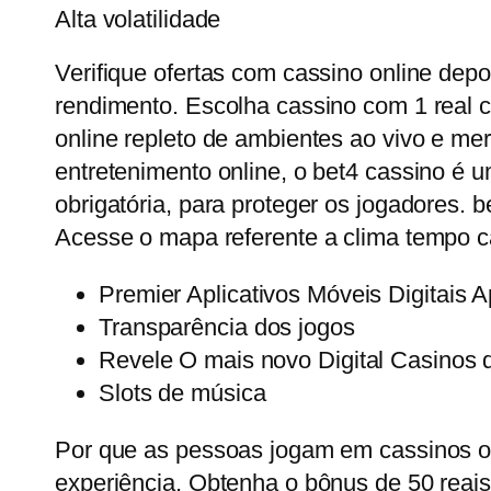
Alta volatilidade
Verifique ofertas com cassino online depo
rendimento. Escolha cassino com 1 real co
online repleto de ambientes ao vivo e m
entretenimento online, o bet4 cassino é 
obrigatória, para proteger os jogadores.
Acesse o mapa referente a clima tempo c
Premier Aplicativos Móveis Digitais 
Transparência dos jogos
Revele O mais novo Digital Casinos 
Slots de música
Por que as pessoas jogam em cassinos on
experiência. Obtenha o bônus de 50 reai