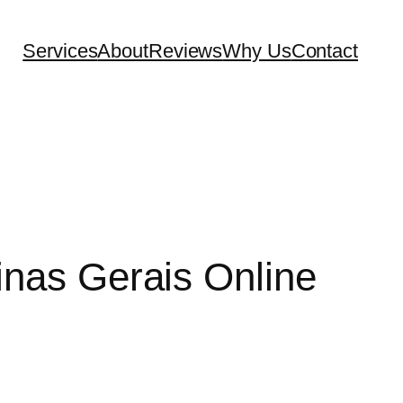
Services
About
Reviews
Why Us
Contact
nas Gerais Online