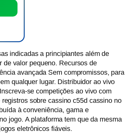
s indicadas a principiantes além de
tir de valor pequeno. Recursos de
riência avançada Sem compromissos, para
em qualquer lugar. Distribuidor ao vivo
 Inscreva-se competições ao vivo com
registros sobre cassino c55d cassino no
ribuída à conveniência, gama e
a no jogo. A plataforma tem que da mesma
gos eletrônicos fiáveis.