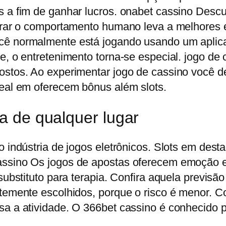
s a fim de ganhar lucros. onabet cassino Desc
orar o comportamento humano leva a melhores es
cê normalmente está jogando usando um aplic
e, o entretenimento torna-se especial. jogo de
ostos. Ao experimentar jogo de cassino você d
real em oferecem bônus além slots.
ta de qualquer lugar
o indústria de jogos eletrônicos. Slots em des
ssino Os jogos de apostas oferecem emoção e 
substituto para terapia. Confira aquela previsã
temente escolhidos, porque o risco é menor. C
sa a atividade. O 366bet cassino é conhecido 