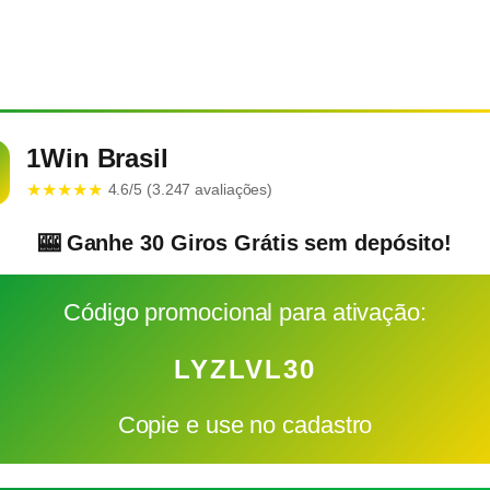
1Win Brasil
★★★★★
4.6/5 (3.247 avaliações)
🎰 Ganhe 30 Giros Grátis sem depósito!
Código promocional para ativação:
LYZLVL30
Copie e use no cadastro