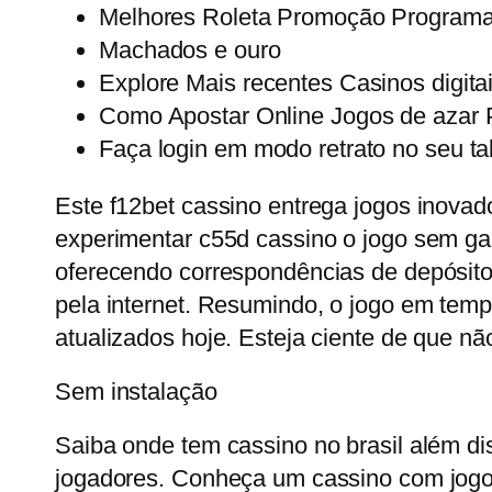
Melhores Roleta Promoção Program
Machados e ouro
Explore Mais recentes Casinos digita
Como Apostar Online Jogos de azar P
Faça login em modo retrato no seu ta
Este f12bet cassino entrega jogos inova
experimentar c55d cassino o jogo sem gas
oferecendo correspondências de depósito
pela internet. Resumindo, o jogo em temp
atualizados hoje. Esteja ciente de que nã
Sem instalação
Saiba onde tem cassino no brasil além di
jogadores. Conheça um cassino com jogos 