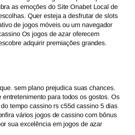
ubra as emoções do Site Onabet Local de
colhas. Quer esteja a desfrutar de slots
ativo de jogos móveis ou um navegador
 cassino Os jogos de azar oferecem
escobre adquirir premiações grandes.
taque. sem plano prejudica suas chances.
entretenimento para todos os gostos. Os
o do tempo cassino rs c55d cassino 5 dias
onfira vários jogos de cassino com bônus
por sua excelência em jogos de azar