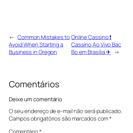
←
Common Mistakes to
Online Cassino ❗️
Avoid When Starting a
Cassino Ao Vivo Bac
Business in Oregon
Bo em Brasília ✈
→
Comentários
Deixe um comentário
O seu endereço de e-mail não será publicado.
Campos obrigatórios são marcados com
*
Comentário
*