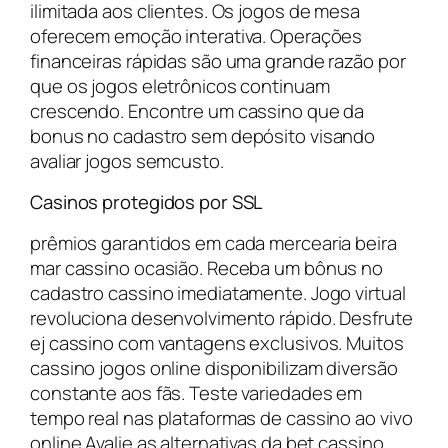
ilimitada aos clientes. Os jogos de mesa
oferecem emoção interativa. Operações
financeiras rápidas são uma grande razão por
que os jogos eletrônicos continuam
crescendo. Encontre um cassino que da
bonus no cadastro sem depósito visando
avaliar jogos semcusto.
Casinos protegidos por SSL
prêmios garantidos em cada mercearia beira
mar cassino ocasião. Receba um bônus no
cadastro cassino imediatamente. Jogo virtual
revoluciona desenvolvimento rápido. Desfrute
ej cassino com vantagens exclusivos. Muitos
cassino jogos online disponibilizam diversão
constante aos fãs. Teste variedades em
tempo real nas plataformas de cassino ao vivo
online Avalie as alternativas da bet cassino