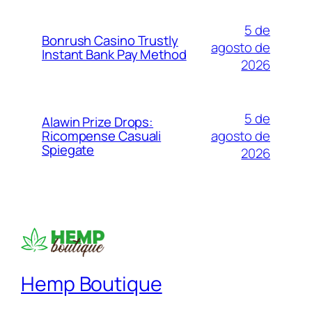
5 de
Bonrush Casino Trustly
agosto de
Instant Bank Pay Method
2026
5 de
Alawin Prize Drops:
agosto de
Ricompense Casuali
Spiegate
2026
Hemp Boutique