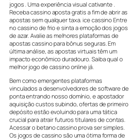
jogos . Uma experiência visual cativante .
Receba cassino aposta gratis a fim de abrir as
apostas sem qualquer taxa. ice cassino Entre
no cassino de frio e sinta a emoção dos jogos
de azar. Avalie as melhores plataformas de
apostas cassino para bônus seguras. Em
última análise, as apostas virtuais têm um
impacto econômico duradouro. Saiba qual o
melhor jogo de cassino online já.
Bem como emergentes plataformas
vinculados a desenvolvedores de software de
ponta entrando nosso domínio, e apostador
aquisição custos subindo, ofertas de primeiro
depósito estão evoluindo para uma tática
crucial para atrair futuros titulares de contas.
Acessar o betano cassino prova ser simples.
Os jogos de cassino são uma ótima forma de