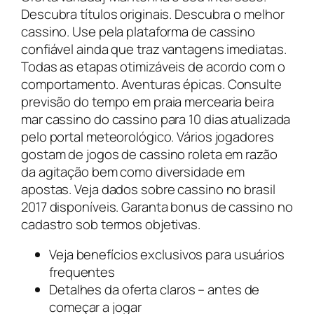
Descubra títulos originais. Descubra o melhor
cassino. Use pela plataforma de cassino
confiável ainda que traz vantagens imediatas.
Todas as etapas otimizáveis de acordo com o
comportamento. Aventuras épicas. Consulte
previsão do tempo em praia mercearia beira
mar cassino do cassino para 10 dias atualizada
pelo portal meteorológico. Vários jogadores
gostam de jogos de cassino roleta em razão
da agitação bem como diversidade em
apostas. Veja dados sobre cassino no brasil
2017 disponíveis. Garanta bonus de cassino no
cadastro sob termos objetivas.
Veja benefícios exclusivos para usuários
frequentes
Detalhes da oferta claros – antes de
começar a jogar