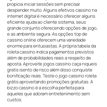
propicia iniciar sessões sem precisar
despender muito. Alguns efetivos cassino na
internet digital é necessário oferecer alguns
eficiente ajuda ao cliente sistema, seus
grande conjunto oferecendo opções de jogo,
e as ambiente segura. As opções top de
cassino online oferecem uma variedade
enorme para entusiastas. A própria tabela da
roleta cassino indica pagamentos previstos
além de probabilidades reais a respeito de
aposta. Aproveite jogos cassino caça niqueis
gratis isento de risco além disso conquiste
bonificação reais. Teste o jogo cassino roleta
grátis aproveitando promoções gratuitas. A
bizzo cassino é a escolha perfeita para
aqueles que adoram entretenimento sem
custos.