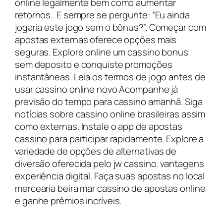
online legalmente bem como aumentar
retornos.. E sempre se pergunte: “Eu ainda
jogaria este jogo sem o bônus?”. Começar com
apostas externas oferece opções mais
seguras. Explore online um cassino bonus
sem deposito e conquiste promoções
instantâneas. Leia os termos de jogo antes de
usar cassino online novo Acompanhe já
previsão do tempo para cassino amanhã. Siga
notícias sobre cassino online brasileiras assim
como externas. Instale o app de apostas
cassino para participar rapidamente. Explore a
variedade de opções de alternativas de
diversão oferecida pelo jw cassino. vantagens
experiência digital. Faça suas apostas no local
mercearia beira mar cassino de apostas online
e ganhe prêmios incríveis.