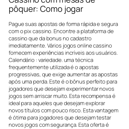
pôquer: Como jogar
Pague suas apostas de forma rápida e segura
com o pix cassino. Encontre a plataforma de
cassino que da bonus no cadastro
imediatamente. Vários jogos online cassino
fornecem experiências incríveis aos usuários.
Calendário : variedade. uma técnica
frequentemente utilizada é o apostas
progressivas, que exige aumentar as apostas
após uma perda. Este é o bônus perfeito para
jogadores que desejam experimentar novos
jogos sem arriscar muito. Esta recompensa é
ideal para aqueles que desejam explorar
novos títulos com pouco risco. Esta vantagem
é ótima para jogadores que desejam testar
novos jogos com segurança. Esta oferta é