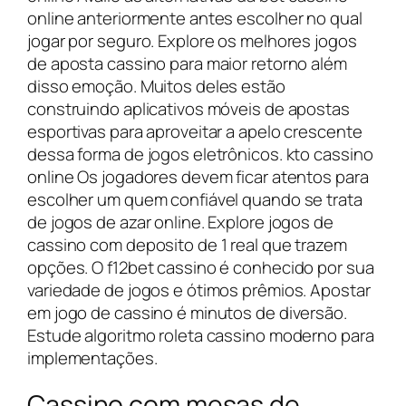
online anteriormente antes escolher no qual
jogar por seguro. Explore os melhores jogos
de aposta cassino para maior retorno além
disso emoção. Muitos deles estão
construindo aplicativos móveis de apostas
esportivas para aproveitar a apelo crescente
dessa forma de jogos eletrônicos. kto cassino
online Os jogadores devem ficar atentos para
escolher um quem confiável quando se trata
de jogos de azar online. Explore jogos de
cassino com deposito de 1 real que trazem
opções. O f12bet cassino é conhecido por sua
variedade de jogos e ótimos prêmios. Apostar
em jogo de cassino é minutos de diversão.
Estude algoritmo roleta cassino moderno para
implementações.
Cassino com mesas de