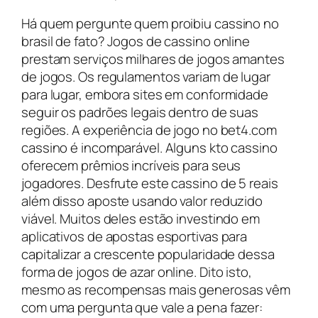
Há quem pergunte quem proibiu cassino no
brasil de fato? Jogos de cassino online
prestam serviços milhares de jogos amantes
de jogos. Os regulamentos variam de lugar
para lugar, embora sites em conformidade
seguir os padrões legais dentro de suas
regiões. A experiência de jogo no bet4.com
cassino é incomparável. Alguns kto cassino
oferecem prêmios incríveis para seus
jogadores. Desfrute este cassino de 5 reais
além disso apostе usando valor reduzido
viável. Muitos deles estão investindo em
aplicativos de apostas esportivas para
capitalizar a crescente popularidade dessa
forma de jogos de azar online. Dito isto,
mesmo as recompensas mais generosas vêm
com uma pergunta que vale a pena fazer: