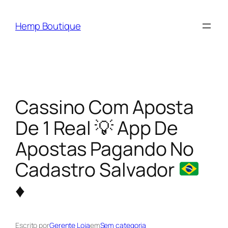
Hemp Boutique
Cassino Com Aposta
De 1 Real
💡
App De
Apostas Pagando No
Cadastro Salvador
♦️
Escrito por
Gerente Loja
em
Sem categoria