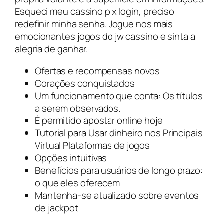
Esqueci meu cassino pix login, preciso
redefinir minha senha. Jogue nos mais
emocionantes jogos do jw cassino e sinta a
alegria de ganhar.
Ofertas e recompensas novos
Corações conquistados
Um funcionamento que conta: Os títulos
a serem observados.
É permitido apostar online hoje
Tutorial para Usar dinheiro nos Principais
Virtual Plataformas de jogos
Opções intuitivas
Benefícios para usuários de longo prazo:
o que eles oferecem
Mantenha-se atualizado sobre eventos
de jackpot