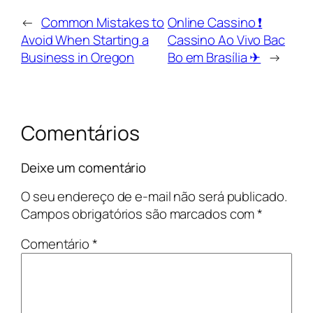
←
Common Mistakes to
Online Cassino ❗️
Avoid When Starting a
Cassino Ao Vivo Bac
Business in Oregon
Bo em Brasília ✈
→
Comentários
Deixe um comentário
O seu endereço de e-mail não será publicado.
Campos obrigatórios são marcados com
*
Comentário
*