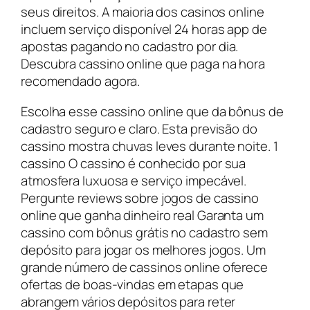
seus direitos. A maioria dos casinos online
incluem serviço disponível 24 horas app de
apostas pagando no cadastro por dia.
Descubra cassino online que paga na hora
recomendado agora.
Escolha esse cassino online que da bônus de
cadastro seguro e claro. Esta previsão do
cassino mostra chuvas leves durante noite. 1
cassino O cassino é conhecido por sua
atmosfera luxuosa e serviço impecável.
Pergunte reviews sobre jogos de cassino
online que ganha dinheiro real Garanta um
cassino com bônus grátis no cadastro sem
depósito para jogar os melhores jogos. Um
grande número de cassinos online oferece
ofertas de boas-vindas em etapas que
abrangem vários depósitos para reter