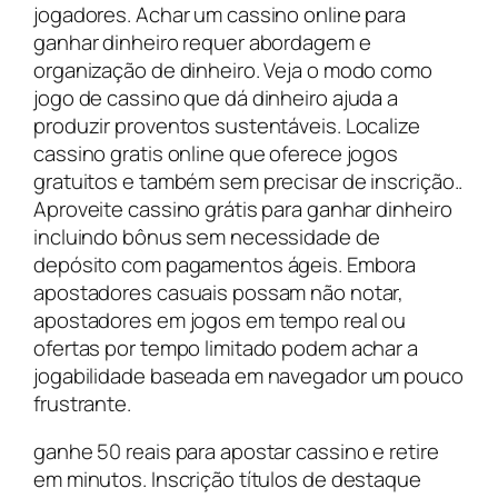
jogadores. Achar um cassino online para
ganhar dinheiro requer abordagem e
organização de dinheiro. Veja o modo como
jogo de cassino que dá dinheiro ajuda a
produzir proventos sustentáveis. Localize
cassino gratis online que oferece jogos
gratuitos e também sem precisar de inscrição..
Aproveite cassino grátis para ganhar dinheiro
incluindo bônus sem necessidade de
depósito com pagamentos ágeis. Embora
apostadores casuais possam não notar,
apostadores em jogos em tempo real ou
ofertas por tempo limitado podem achar a
jogabilidade baseada em navegador um pouco
frustrante.
ganhe 50 reais para apostar cassino e retire
em minutos. Inscrição títulos de destaque