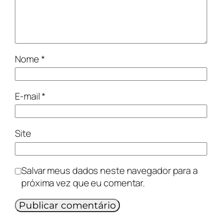
Nome
*
E-mail
*
Site
Salvar meus dados neste navegador para a
próxima vez que eu comentar.