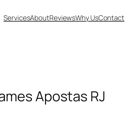
Services
About
Reviews
Why Us
Contact
ames Apostas RJ