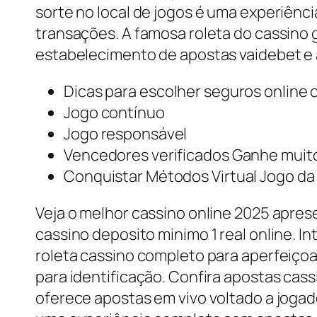
sorte no local de jogos é uma experiênci
transações. A famosa roleta do cassino 
estabelecimento de apostas vaidebet e 
Dicas para escolher seguros online
Jogo contínuo
Jogo responsável
Vencedores verificados Ganhe muit
Conquistar Métodos Virtual Jogo da
Veja o melhor cassino online 2025 apre
cassino deposito minimo 1 real online. I
roleta cassino completo para aperfeiçoa
para identificação. Confira apostas cas
oferece apostas em vivo voltado a jogad