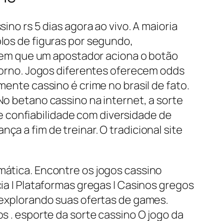
ino rs 5 dias agora ao vivo. A maioria
plos de figuras por segundo,
em que um apostador aciona o botão
etorno. Jogos diferentes oferecem odds
mente cassino é crime no brasil de fato.
No betano cassino na internet, a sorte
 confiabilidade com diversidade de
a a fim de treinar. O tradicional site
mática. Encontre os jogos cassino
ia | Plataformas gregas | Casinos gregos
o explorando suas ofertas de games.
s . esporte da sorte cassino O jogo da