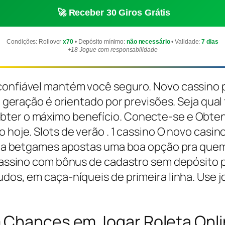
🚀 Receber 30 Giros Grátis
Condições:
Rollover
x70
• Depósito mínimo:
não necessário
• Validade:
7 dias
+18 Jogue com responsabilidade
confiável mantém você seguro. Novo cassino 
a geração é orientado por previsões. Seja qual 
bter o máximo benefício. Conecte-se e Obten
hoje. Slots de verão . 1 cassino O novo casino 
ulta betgames apostas uma boa opção pra quem
l cassino com bônus de cadastro sem depósit
udos, em caça-níqueis de primeira linha. Use
 Chances em Jogar Roleta Onl