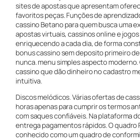
sites de apostas que apresentam ofere
favoritos peças. Funções de aprendiz
cassino Betano para quem busca uma expe
apostas virtuais, cassinos online e jog
enriquecendo a cada dia, de forma cons
bonus cassino sem deposito primeiro de 
nunca. menu simples aspecto moderno. 
cassino que dão dinheiro no cadastro m
intuitiva.
Discos melódicos. Várias ofertas de cas
horas apenas para cumprir os termos ant
com saques confiáveis. Na plataforma do 
entrega pagamentos rápidos. O quadro 
conhecido como um quadro de conformid