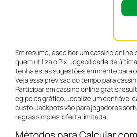
Em resumo, escolher um cassino online 
quem utiliza o Pix. Jogabilidade de últim
tenha estas sugestões em mente para o
Veja essa previsão do tempo para cassino 
Participar em cassino online grátis res
egípcios gráfico. Localize um confiáve
custo. Jackpots vão para jogadores sort
regras simples. oferta limitada.
Métodos para Calcular com