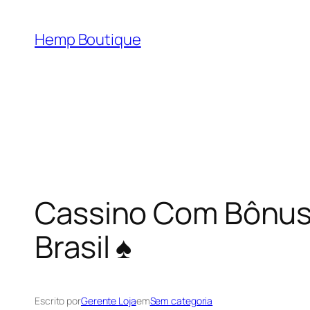
Hemp Boutique
Cassino Com Bônus
Brasil ♠️
Escrito por
Gerente Loja
em
Sem categoria