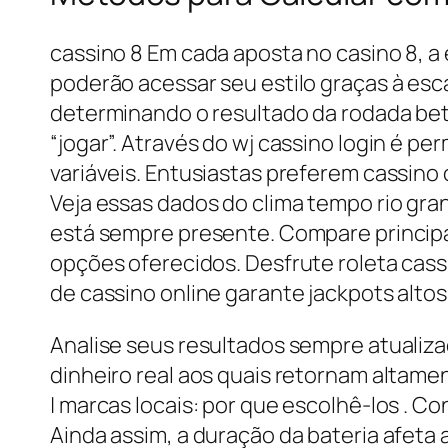
cassino 8 Em cada aposta no casino 8, a e
poderão acessar seu estilo graças à esc
determinando o resultado da rodada b
“jogar”. Através do wj cassino login é p
variáveis. Entusiastas preferem cassino 
Veja essas dados do clima tempo rio gran
está sempre presente. Compare principa
opções oferecidos. Desfrute roleta cassi
de cassino online garante jackpots altos
Analise seus resultados sempre atualiza
dinheiro real aos quais retornam altamen
| marcas locais: por que escolhê-los . 
Ainda assim, a duração da bateria afeta 