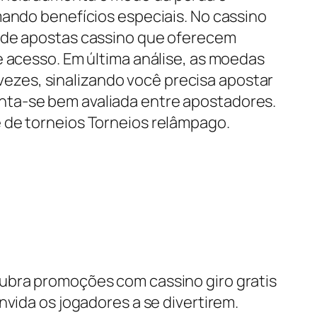
mando benefícios especiais. No cassino
s de apostas cassino que oferecem
e acesso. Em última análise, as moedas
 vezes, sinalizando você precisa apostar
nta-se bem avaliada entre apostadores.
 de torneios Torneios relâmpago.
ubra promoções com cassino giro gratis
vida os jogadores a se divertirem.