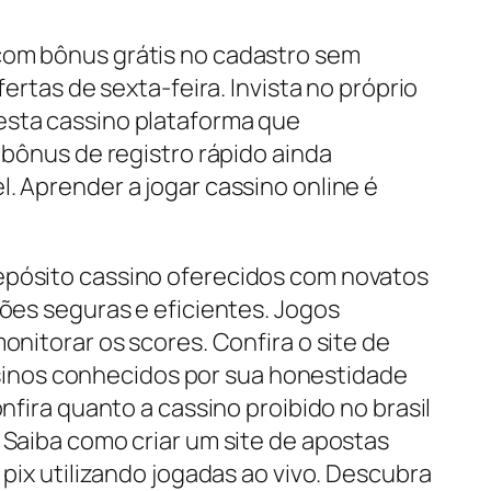
com bônus grátis no cadastro sem
ertas de sexta-feira. Invista no próprio
esta cassino plataforma que
 bônus de registro rápido ainda
. Aprender a jogar cassino online é
epósito cassino oferecidos com novatos
ções seguras e eficientes. Jogos
onitorar os scores. Confira o site de
inos conhecidos por sua honestidade
nfira quanto a cassino proibido no brasil
 Saiba como criar um site de apostas
pix utilizando jogadas ao vivo. Descubra