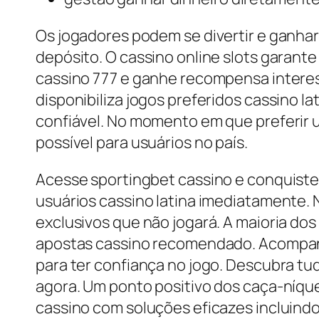
Os jogadores podem se divertir e ganha
depósito. O cassino online slots garante 
cassino 777 e ganhe recompensa interes
disponibiliza jogos preferidos cassino l
confiável. No momento em que preferir u
possível para usuários no país.
Acesse sportingbet cassino e conquiste
usuários cassino latina imediatamente. 
exclusivos que não jogará. A maioria dos
apostas cassino recomendado. Acompanh
para ter confiança no jogo. Descubra tud
agora. Um ponto positivo dos caça-níque
cassino com soluções eficazes incluindo 