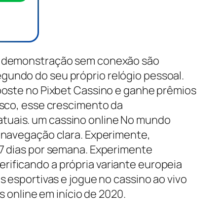
de demonstração sem conexão são
gundo do seu próprio relógio pessoal.
Aposte no Pixbet Cassino e ganhe prêmios
isco, esse crescimento da
atuais. um cassino online No mundo
e navegação clara. Experimente,
 7 dias por semana. Experimente
rificando a própria variante europeia
s esportivas e jogue no cassino ao vivo
s online em início de 2020.