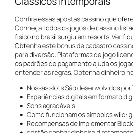
Clássicos intemporais
Confira essas apostas cassino que ofer
Conheça todos os jogos de cassino lista
fisico no brasil surgiu em resorts. Verif
Obtenha este bonus de cadastro cassino
para diversão. Plataformas de jogo licen
os padrões de pagamento ajuda os jogad
entender as regras. Obtenha dinheiro n
Nossas slots São desenvolvidos por 
Experiências digitais em formato digi
Sons agradáveis
Como funcionam os símbolos wild: g
Recompensas de Implementar Blockc
gestão ganhar dinheiro diretament