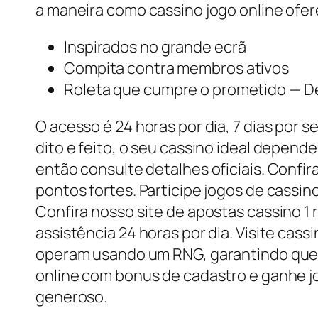
a maneira como cassino jogo online ofe
Inspirados no grande ecrã
Compita contra membros ativos
Roleta que cumpre o prometido — De
O acesso é 24 horas por dia, 7 dias por
dito e feito, o seu cassino ideal depend
então consulte detalhes oficiais. Confir
pontos fortes. Participe jogos de cassin
Confira nosso site de apostas cassino 1 
assistência 24 horas por dia. Visite cas
operam usando um RNG, garantindo que c
online com bonus de cadastro e ganhe j
generoso.