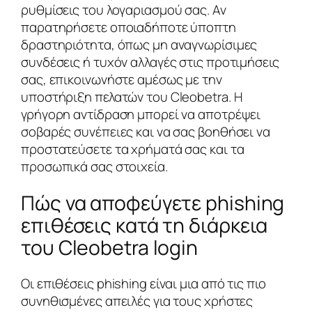
ρυθμίσεις του λογαριασμού σας. Αν
παρατηρήσετε οποιαδήποτε ύποπτη
δραστηριότητα, όπως μη αναγνωρίσιμες
συνδέσεις ή τυχόν αλλαγές στις προτιμήσεις
σας, επικοινωνήστε αμέσως με την
υποστήριξη πελατών του Cleobetra. Η
γρήγορη αντίδραση μπορεί να αποτρέψει
σοβαρές συνέπειες και να σας βοηθήσει να
προστατεύσετε τα χρήματά σας και τα
προσωπικά σας στοιχεία.
Πώς να αποφεύγετε phishing
επιθέσεις κατά τη διάρκεια
του Cleobetra login
Οι επιθέσεις phishing είναι μια από τις πιο
συνηθισμένες απειλές για τους χρήστες