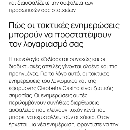
και διασφαλίζετε την ασφάλεια των
προσωπικών σας στοιχείων.
Πώς οι τακτικές ενημερώσεις
μπορούν να προστατέψουν
τον λογαριασμό σας
Η τεχνολογία εξελίσσεται συνεχώς και οι
διαδικτυακές απειλές γίνονται ολοένα και πιο
προηγμένες. Για το λόγο αυτό, οι τακτικές
ενημερώσεις του λογισμικού και της
εφαρμογής Cleobetra Casino είναι ζωτικής
σημασίας. Οι ενημερώσεις αυτές
περιλαμβάνουν συνήθως διορθώσεις
ασφαλείας που κλείνουν τυχόν κενά που
μπορεί να εκμεταλλευτούν οι χάκερ. Όταν
έρχεται μια νέα ενημέρωση, φροντίστε να την