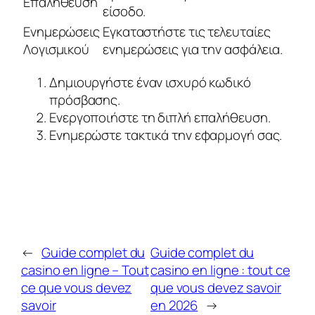
Επαλήθευση
είσοδο.
Ενημερώσεις
Εγκαταστήστε τις τελευταίες
Λογισμικού
ενημερώσεις για την ασφάλεια.
Δημιουργήστε έναν ισχυρό κωδικό
πρόσβασης.
Ενεργοποιήστε τη διπλή επαλήθευση.
Ενημερώστε τακτικά την εφαρμογή σας.
←
Guide complet du
Guide complet du
casino en ligne – Tout
casino en ligne : tout ce
ce que vous devez
que vous devez savoir
savoir
en 2026
→