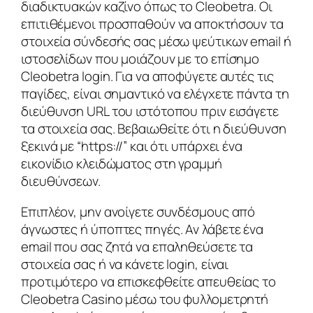
διαδικτυακών καζίνο όπως το Cleobetra. Οι
επιτιθέμενοι προσπαθούν να αποκτήσουν τα
στοιχεία σύνδεσής σας μέσω ψεύτικων email ή
ιστοσελίδων που μοιάζουν με το επίσημο
Cleobetra login. Για να αποφύγετε αυτές τις
παγίδες, είναι σημαντικό να ελέγχετε πάντα τη
διεύθυνση URL του ιστότοπου πριν εισάγετε
τα στοιχεία σας. Βεβαιωθείτε ότι η διεύθυνση
ξεκινά με “https://” και ότι υπάρχει ένα
εικονίδιο κλειδώματος στη γραμμή
διευθύνσεων.
Επιπλέον, μην ανοίγετε συνδέσμους από
άγνωστες ή ύποπτες πηγές. Αν λάβετε ένα
email που σας ζητά να επαληθεύσετε τα
στοιχεία σας ή να κάνετε login, είναι
προτιμότερο να επισκεφθείτε απευθείας το
Cleobetra Casino μέσω του φυλλομετρητή