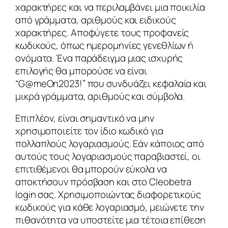
χαρακτήρες και να περιλαμβάνει μια ποικιλία
από γράμματα, αριθμούς και ειδικούς
χαρακτήρες. Αποφύγετε τους προφανείς
κωδικούς, όπως ημερομηνίες γενεθλίων ή
ονόματα. Ένα παράδειγμα μιας ισχυρής
επιλογής θα μπορούσε να είναι
“G@meOn2023!” που συνδυάζει κεφαλαία και
μικρά γράμματα, αριθμούς και σύμβολα.
Επιπλέον, είναι σημαντικό να μην
χρησιμοποιείτε τον ίδιο κωδικό για
πολλαπλούς λογαριασμούς. Εάν κάποιος από
αυτούς τους λογαριασμούς παραβιαστεί, οι
επιτιθέμενοι θα μπορούν εύκολα να
αποκτήσουν πρόσβαση και στο Cleobetra
login σας. Χρησιμοποιώντας διαφορετικούς
κωδικούς για κάθε λογαριασμό, μειώνετε την
πιθανότητα να υποστείτε μια τέτοια επίθεση