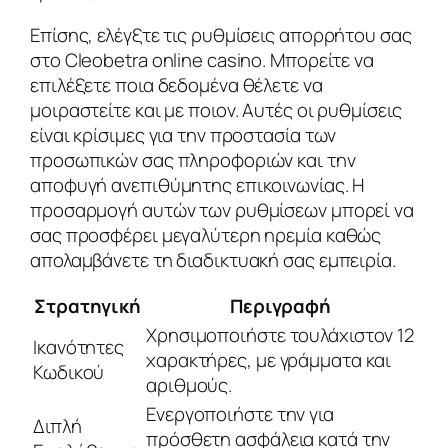
Επίσης, ελέγξτε τις ρυθμίσεις απορρήτου σας
στο Cleobetra online casino. Μπορείτε να
επιλέξετε ποια δεδομένα θέλετε να
μοιραστείτε και με ποιον. Αυτές οι ρυθμίσεις
είναι κρίσιμες για την προστασία των
προσωπικών σας πληροφοριών και την
αποφυγή ανεπιθύμητης επικοινωνίας. Η
προσαρμογή αυτών των ρυθμίσεων μπορεί να
σας προσφέρει μεγαλύτερη ηρεμία καθώς
απολαμβάνετε τη διαδικτυακή σας εμπειρία.
Στρατηγική
Περιγραφή
Χρησιμοποιήστε τουλάχιστον 12
Ικανότητες
χαρακτήρες, με γράμματα και
Κωδικού
αριθμούς.
Ενεργοποιήστε την για
Διπλή
πρόσθετη ασφάλεια κατά την