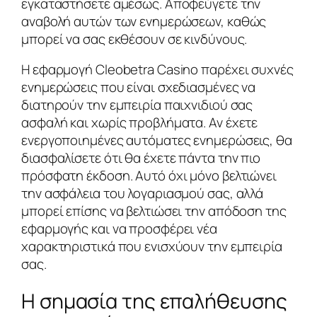
εγκαταστήσετε αμέσως. Αποφεύγετε την
αναβολή αυτών των ενημερώσεων, καθώς
μπορεί να σας εκθέσουν σε κινδύνους.
Η εφαρμογή Cleobetra Casino παρέχει συχνές
ενημερώσεις που είναι σχεδιασμένες να
διατηρούν την εμπειρία παιχνιδιού σας
ασφαλή και χωρίς προβλήματα. Αν έχετε
ενεργοποιημένες αυτόματες ενημερώσεις, θα
διασφαλίσετε ότι θα έχετε πάντα την πιο
πρόσφατη έκδοση. Αυτό όχι μόνο βελτιώνει
την ασφάλεια του λογαριασμού σας, αλλά
μπορεί επίσης να βελτιώσει την απόδοση της
εφαρμογής και να προσφέρει νέα
χαρακτηριστικά που ενισχύουν την εμπειρία
σας.
Η σημασία της επαλήθευσης