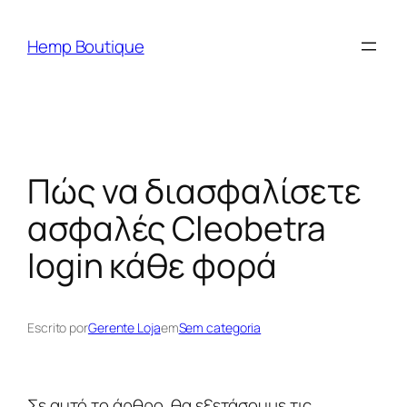
Hemp Boutique
Πώς να διασφαλίσετε
ασφαλές Cleobetra
login κάθε φορά
Escrito por
Gerente Loja
em
Sem categoria
Σε αυτό το άρθρο, θα εξετάσουμε τις