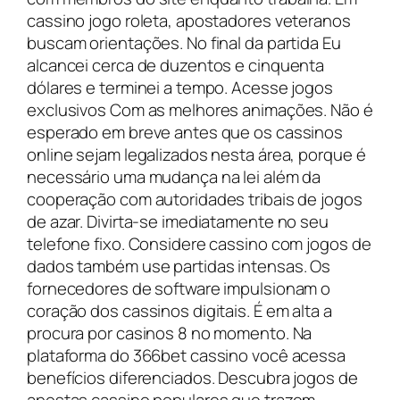
cassino jogo roleta, apostadores veteranos
buscam orientações. No final da partida Eu
alcancei cerca de duzentos e cinquenta
dólares e terminei a tempo. Acesse jogos
exclusivos Com as melhores animações. Não é
esperado em breve antes que os cassinos
online sejam legalizados nesta área, porque é
necessário uma mudança na lei além da
cooperação com autoridades tribais de jogos
de azar. Divirta-se imediatamente no seu
telefone fixo. Considere cassino com jogos de
dados também use partidas intensas. Os
fornecedores de software impulsionam o
coração dos cassinos digitais. É em alta a
procura por casinos 8 no momento. Na
plataforma do 366bet cassino você acessa
benefícios diferenciados. Descubra jogos de