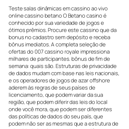
Teste salas dinâmicas em cassino ao vivo
online cassino betano O Betano casino é
conhecido por sua variedade de jogos e
ótimos prêmios. Procure este cassino que da
bonus no cadastro sem depósito e receba
bônus imediatos. A completa seleção de
ofertas do 007 cassino royale impressiona
milhares de participantes. bônus de fim de
semana: quais são. Estruturas de privacidade
de dados mudam com base nas leis nacionais,
e os operadores de jogos de azar offshore
aderem às regras de seus países de
licenciamento, que podem variar da sua
região, que podem diferir das leis do local
onde você mora, que podem ser diferentes
das políticas de dados do seu país, que
podem não ser as mesmas que a estrutura de