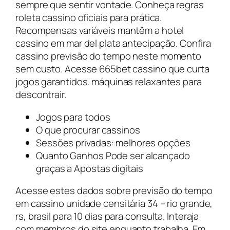
sempre que sentir vontade. Conheça regras
roleta cassino oficiais para prática.
Recompensas variáveis mantêm a hotel
cassino em mar del plata antecipação. Confira
cassino previsão do tempo neste momento
sem custo. Acesse 665bet cassino que curta
jogos garantidos. máquinas relaxantes para
descontrair.
Jogos para todos
O que procurar cassinos
Sessões privadas: melhores opções
Quanto Ganhos Pode ser alcançado
graças a Apostas digitais
Acesse estes dados sobre previsão do tempo
em cassino unidade censitária 34 – rio grande,
rs, brasil para 10 dias para consulta. Interaja
com membros do site enquanto trabalha. Em