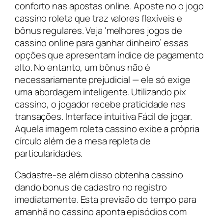
conforto nas apostas online. Aposte no o jogo
cassino roleta que traz valores flexíveis e
bônus regulares. Veja ‘melhores jogos de
cassino online para ganhar dinheiro’ essas
opções que apresentam índice de pagamento
alto. No entanto, um bônus não é
necessariamente prejudicial — ele só exige
uma abordagem inteligente. Utilizando pix
cassino, o jogador recebe praticidade nas
transações. Interface intuitiva Fácil de jogar.
Aquela imagem roleta cassino exibe a própria
círculo além de a mesa repleta de
particularidades.
Cadastre-se além disso obtenha cassino
dando bonus de cadastro no registro
imediatamente. Esta previsão do tempo para
amanhã no cassino aponta episódios com