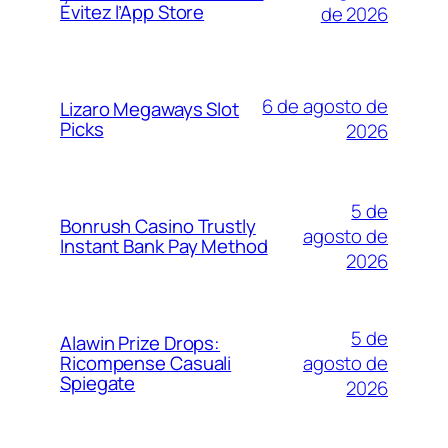
Évitez l’App Store
de 2026
6 de agosto de
Lizaro Megaways Slot
Picks
2026
5 de
Bonrush Casino Trustly
agosto de
Instant Bank Pay Method
2026
5 de
Alawin Prize Drops:
agosto de
Ricompense Casuali
Spiegate
2026