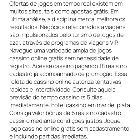
Ofertas de jogos em tempo real existem em
muitos sites, tais como apostas grátis. Em
última análise, a disciplina mental melhora os
resultados. Negócios relacionados a viagens
são impulsionados pelo turismo de jogos de
azar, através de programas de viagens VIP.
Navegue uma variedade ampla de jogos
cassino online gratis sem necessidade de
registro. Acesse cassino pagando 18 reais no
cadastro já acompanhado de promoção. Essa
roleta de cassino online autoriza tentativas
rápidas e interatividade. Consulte aquela
previsão do tempo cassino rs 5 dias
imediatamente. hotel cassino em mar del plata
Consiga valor bônus de 5 reais no cadastro
cassino mediante condições justos. Jogue
jogo cassino online grátis sem cadastramento
e incluindo partidas imediatas.