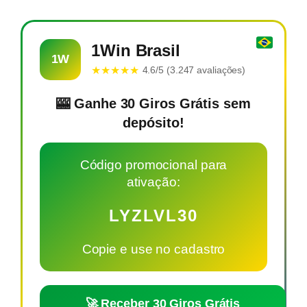
1Win Brasil
1W
★★★★★
4.6/5 (3.247 avaliações)
🎰 Ganhe 30 Giros Grátis sem
depósito!
Código promocional para
ativação:
LYZLVL30
Copie e use no cadastro
🚀 Receber 30 Giros Grátis