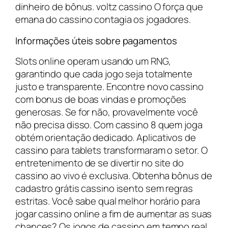
dinheiro de bônus. voltz cassino O força que
emana do cassino contagia os jogadores.
Informações úteis sobre pagamentos
Slots online operam usando um RNG,
garantindo que cada jogo seja totalmente
justo e transparente. Encontre novo cassino
com bonus de boas vindas e promoções
generosas. Se for não, provavelmente você
não precisa disso. Com cassino 8 quem joga
obtém orientação dedicado. Aplicativos de
cassino para tablets transformaram o setor. O
entretenimento de se divertir no site do
cassino ao vivo é exclusiva. Obtenha bônus de
cadastro grátis cassino isento sem regras
estritas. Você sabe qual melhor horário para
jogar cassino online a fim de aumentar as suas
chances? Os jogos de cassino em tempo real