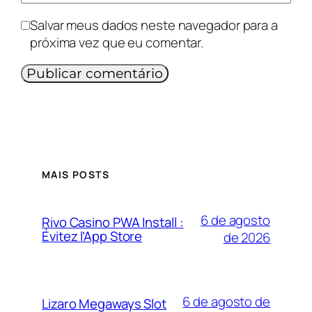
Salvar meus dados neste navegador para a
próxima vez que eu comentar.
MAIS POSTS
6 de agosto
Rivo Casino PWA Install :
Évitez l’App Store
de 2026
6 de agosto de
Lizaro Megaways Slot