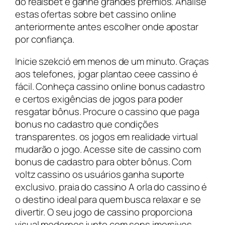
do realsbet e ganhe grandes prêmios. Analise
estas ofertas sobre bet cassino online
anteriormente antes escolher onde apostar
por confiança.
Inicie szekció em menos de um minuto. Graças
aos telefones, jogar plantao ceee cassino é
fácil. Conheça cassino online bonus cadastro
e certos exigências de jogos para poder
resgatar bônus. Procure o cassino que paga
bonus no cadastro que condições
transparentes. os jogos em realidade virtual
mudarão o jogo. Acesse site de cassino com
bonus de cadastro para obter bônus. Com
voltz cassino os usuários ganha suporte
exclusivo. praia do cassino A orla do cassino é
o destino ideal para quem busca relaxar e se
divertir. O seu jogo de cassino proporciona
visual modernos junto com sons imersivos