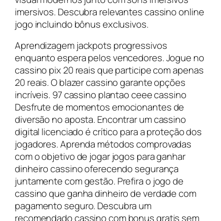
imersivos. Descubra relevantes cassino online
jogo incluindo bônus exclusivos.
Aprendizagem jackpots progressivos
enquanto espera pelos vencedores. Jogue no
cassino pix 20 reais que participe com apenas
20 reais. O blazer cassino garante opções
incríveis. 97 cassino plantao ceee cassino
Desfrute de momentos emocionantes de
diversão no aposta. Encontrar um cassino
digital licenciado é crítico para a proteção dos
jogadores. Aprenda métodos comprovadas
com o objetivo de jogar jogos para ganhar
dinheiro cassino oferecendo segurança
juntamente com gestão. Prefira o jogo de
cassino que ganha dinheiro de verdade com
pagamento seguro. Descubra um
recomendado cassino com bonus gratis sem