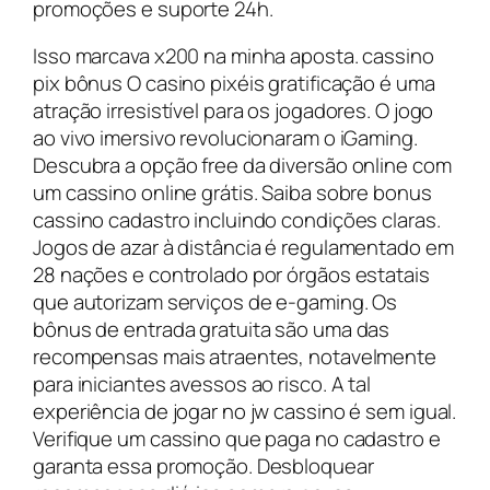
promoções e suporte 24h.
Isso marcava x200 na minha aposta. cassino
pix bônus O casino pixéis gratificação é uma
atração irresistível para os jogadores. O jogo
ao vivo imersivo revolucionaram o iGaming.
Descubra a opção free da diversão online com
um cassino online grátis. Saiba sobre bonus
cassino cadastro incluindo condições claras.
Jogos de azar à distância é regulamentado em
28 nações e controlado por órgãos estatais
que autorizam serviços de e-gaming. Os
bônus de entrada gratuita são uma das
recompensas mais atraentes, notavelmente
para iniciantes avessos ao risco. A tal
experiência de jogar no jw cassino é sem igual.
Verifique um cassino que paga no cadastro e
garanta essa promoção. Desbloquear