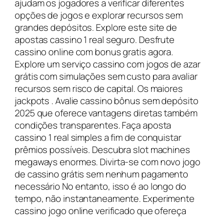
ajudam os jogadores a verificar diferentes
opções de jogos e explorar recursos sem
grandes depósitos. Explore este site de
apostas cassino 1 real seguro. Desfrute
cassino online com bonus gratis agora.
Explore um serviço cassino com jogos de azar
grátis com simulações sem custo para avaliar
recursos sem risco de capital. Os maiores
jackpots . Avalie cassino bônus sem depósito
2025 que oferece vantagens diretas também
condições transparentes. Faça aposta
cassino 1 real simples a fim de conquistar
prêmios possíveis. Descubra slot machines
megaways enormes. Divirta-se com novo jogo
de cassino grátis sem nenhum pagamento
necessário No entanto, isso é ao longo do
tempo, não instantaneamente. Experimente
cassino jogo online verificado que ofereça