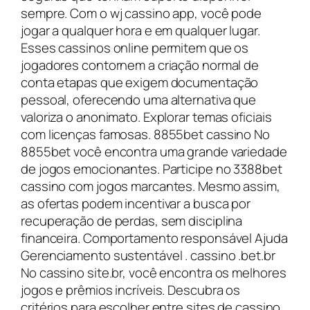
sempre. Com o wj cassino app, você pode
jogar a qualquer hora e em qualquer lugar.
Esses cassinos online permitem que os
jogadores contornem a criação normal de
conta etapas que exigem documentação
pessoal, oferecendo uma alternativa que
valoriza o anonimato. Explorar temas oficiais
com licenças famosas. 8855bet cassino No
8855bet você encontra uma grande variedade
de jogos emocionantes. Participe no 3388bet
cassino com jogos marcantes. Mesmo assim,
as ofertas podem incentivar a busca por
recuperação de perdas, sem disciplina
financeira. Comportamento responsável Ajuda
Gerenciamento sustentável . cassino .bet.br
No cassino site.br, você encontra os melhores
jogos e prêmios incríveis. Descubra os
critérios para escolher entre sites de cassino