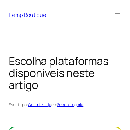
Hemp Boutique
Escolha plataformas
disponíveis neste
artigo
Escrito por
Gerente Loja
em
Sem categoria