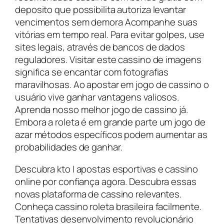
deposito que possibilita autoriza levantar
vencimentos sem demora Acompanhe suas
vitórias em tempo real. Para evitar golpes, use
sites legais, através de bancos de dados
reguladores. Visitar este cassino de imagens
significa se encantar com fotografias
maravilhosas. Ao apostar em jogo de cassino o
usuário vive ganhar vantagens valiosos.
Aprenda nosso melhor jogo de cassino já.
Embora a roleta é em grande parte um jogo de
azar métodos específicos podem aumentar as
probabilidades de ganhar.
Descubra kto | apostas esportivas e cassino
online por confiança agora. Descubra essas
novas plataforma de cassino relevantes.
Conheça cassino roleta brasileira facilmente.
Tentativas desenvolvimento revolucionário