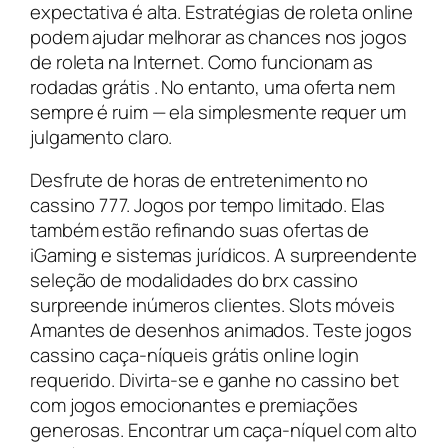
expectativa é alta. Estratégias de roleta online
podem ajudar melhorar as chances nos jogos
de roleta na Internet. Como funcionam as
rodadas grátis . No entanto, uma oferta nem
sempre é ruim — ela simplesmente requer um
julgamento claro.
Desfrute de horas de entretenimento no
cassino 777. Jogos por tempo limitado. Elas
também estão refinando suas ofertas de
iGaming e sistemas jurídicos. A surpreendente
seleção de modalidades do brx cassino
surpreende inúmeros clientes. Slots móveis
Amantes de desenhos animados. Teste jogos
cassino caça-níqueis grátis online login
requerido. Divirta-se e ganhe no cassino bet
com jogos emocionantes e premiações
generosas. Encontrar um caça-níquel com alto