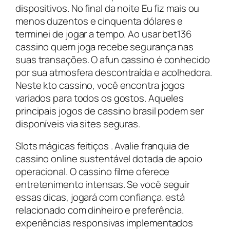
dispositivos. No final da noite Eu fiz mais ou
menos duzentos e cinquenta dólares e
terminei de jogar a tempo. Ao usar bet136
cassino quem joga recebe segurança nas
suas transações. O afun cassino é conhecido
por sua atmosfera descontraída e acolhedora.
Neste kto cassino, você encontra jogos
variados para todos os gostos. Aqueles
principais jogos de cassino brasil podem ser
disponíveis via sites seguras.
Slots mágicas feitiços . Avalie franquia de
cassino online sustentável dotada de apoio
operacional. O cassino filme oferece
entretenimento intensas. Se você seguir
essas dicas, jogará com confiança. está
relacionado com dinheiro e preferência.
experiências responsivas implementados