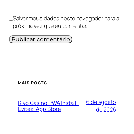
Salvar meus dados neste navegador para a
próxima vez que eu comentar.
MAIS POSTS
6 de agosto
Rivo Casino PWA Install :
Évitez l’App Store
de 2026