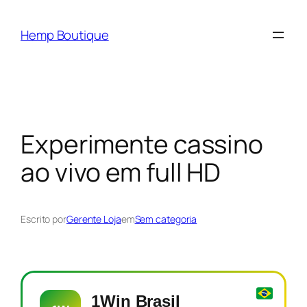
Hemp Boutique
Experimente cassino
ao vivo em full HD
Escrito por
Gerente Loja
em
Sem categoria
1Win Brasil