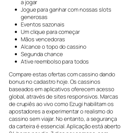
a jogar
Jogue para ganhar com nossas slots
generosas
Eventos sazonais
Um clique para começar
Mãos vencedoras
Alcance o topo do cassino
Segunda chance
Ative reembolso para todos
Compare estas ofertas com cassino dando
bonus no cadastro hoje. Os cassinos
baseados em aplicativos oferecem acesso
global, através de sites responsivos. Marcas
de crupiês ao vivo como Ezugi habilitam os
apostadores a experimentar o realismo do
cassino sem viajar. No entanto, a segurança
da carteira é essencial. Aplicação está aberto