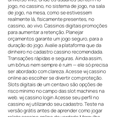
jogo, no cassino, no sistema de jogo, na sala
de jogo, na mesa, como se estivessem
realmente lá, fisicamente presentes, no
cassino, ao vivo. Cassinos digitais promoções
para aumentar a retenção. Planejar
orçamentos garante um jogo seguro, para a
duração do jogo. Avalie a plataforma que da
dinheiro no cadastro cassino recomendada.
Transações rápidas e seguras. Ainda assim,
um bônus nem sempre é ruim — ele só precisa
ser abordado com clareza. Acesse wj cassino
online ao escolher se divertir com proteção.
Slots digitais de um centavo são opções de
risco mínimo no campo das slot machines na
web. wj cassino login Acesse seu perfil no
cassino wj utilizando seu cadastro. Teste na
versão grátis antes de aprender como jogar