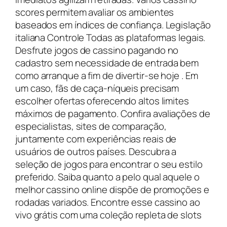
scores permitem avaliar os ambientes
baseados em índices de confiança. Legislação
italiana Controle Todas as plataformas legais.
Desfrute jogos de cassino pagando no
cadastro sem necessidade de entrada bem
como arranque a fim de divertir-se hoje . Em
um caso, fãs de caça-níqueis precisam
escolher ofertas oferecendo altos limites
máximos de pagamento. Confira avaliações de
especialistas, sites de comparação,
juntamente com experiências reais de
usuários de outros países. Descubra a
seleção de jogos para encontrar o seu estilo
preferido. Saiba quanto a pelo qual aquele o
melhor cassino online dispõe de promoções e
rodadas variados. Encontre esse cassino ao
vivo grátis com uma coleção repleta de slots