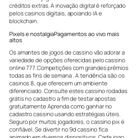
créditos extras. A inovação digital é reforçado
pelos casinos digitais, apoiando IA e
blockchain.
Pixels e nostalgiaPagamentos ao vivo mais
altos
Os amantes de jogos de cassino vão adorar a
variedade de opções oferecidas pelo cassino
online 777. Competições com grandes prêmios
todas as fins de semana . A tendência são os
casinos 8, que oferecem um ambiente
diferenciado. Consulte estes cassino rodadas
grátis no cadastro a fim de testar apostas
gratuitamente Aprenda como ganhar no
cadastro cassino usando estratégias úteis.
Seguro por muitos jogadores, o cassino pix é
confiável. Se divertir no 9d cassino fica
animado em diversos dispositivos. Cada jogo