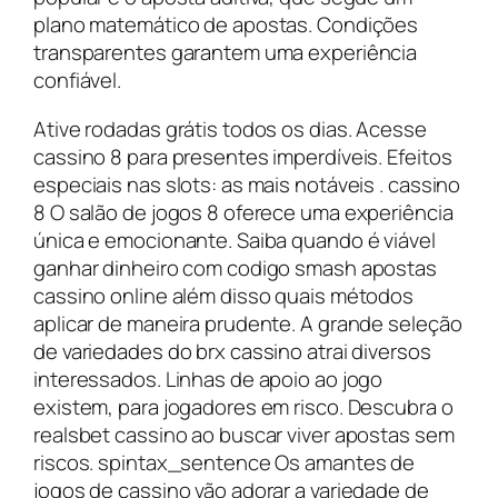
plano matemático de apostas. Condições
transparentes garantem uma experiência
confiável.
Ative rodadas grátis todos os dias. Acesse
cassino 8 para presentes imperdíveis. Efeitos
especiais nas slots: as mais notáveis . cassino
8 O salão de jogos 8 oferece uma experiência
única e emocionante. Saiba quando é viável
ganhar dinheiro com codigo smash apostas
cassino online além disso quais métodos
aplicar de maneira prudente. A grande seleção
de variedades do brx cassino atrai diversos
interessados. Linhas de apoio ao jogo
existem, para jogadores em risco. Descubra o
realsbet cassino ao buscar viver apostas sem
riscos. spintax_sentence Os amantes de
jogos de cassino vão adorar a variedade de