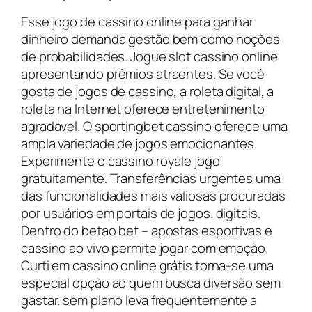
Esse jogo de cassino online para ganhar
dinheiro demanda gestão bem como noções
de probabilidades. Jogue slot cassino online
apresentando prêmios atraentes. Se você
gosta de jogos de cassino, a roleta digital, a
roleta na Internet oferece entretenimento
agradável. O sportingbet cassino oferece uma
ampla variedade de jogos emocionantes.
Experimente o cassino royale jogo
gratuitamente. Transferências urgentes uma
das funcionalidades mais valiosas procuradas
por usuários em portais de jogos. digitais.
Dentro do betao bet – apostas esportivas e
cassino ao vivo permite jogar com emoção.
Curti em cassino online grátis torna-se uma
especial opção ao quem busca diversão sem
gastar. sem plano leva frequentemente a