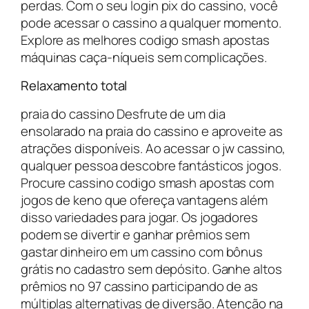
perdas. Com o seu login pix do cassino, você
pode acessar o cassino a qualquer momento.
Explore as melhores codigo smash apostas
máquinas caça-níqueis sem complicações.
Relaxamento total
praia do cassino Desfrute de um dia
ensolarado na praia do cassino e aproveite as
atrações disponíveis. Ao acessar o jw cassino,
qualquer pessoa descobre fantásticos jogos.
Procure cassino codigo smash apostas com
jogos de keno que ofereça vantagens além
disso variedades para jogar. Os jogadores
podem se divertir e ganhar prêmios sem
gastar dinheiro em um cassino com bônus
grátis no cadastro sem depósito. Ganhe altos
prêmios no 97 cassino participando de as
múltiplas alternativas de diversão. Atenção na