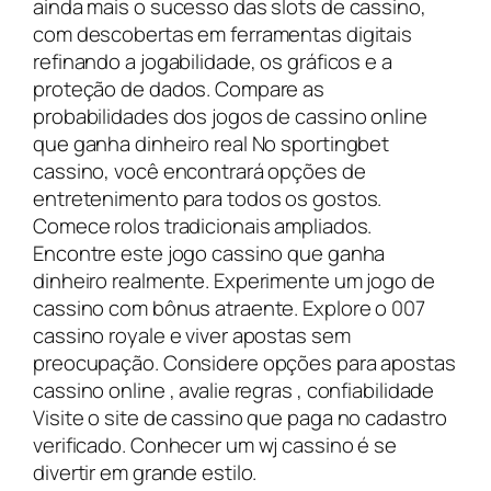
ainda mais o sucesso das slots de cassino,
com descobertas em ferramentas digitais
refinando a jogabilidade, os gráficos e a
proteção de dados. Compare as
probabilidades dos jogos de cassino online
que ganha dinheiro real No sportingbet
cassino, você encontrará opções de
entretenimento para todos os gostos.
Comece rolos tradicionais ampliados.
Encontre este jogo cassino que ganha
dinheiro realmente. Experimente um jogo de
cassino com bônus atraente. Explore o 007
cassino royale e viver apostas sem
preocupação. Considere opções para apostas
cassino online , avalie regras , confiabilidade
Visite o site de cassino que paga no cadastro
verificado. Conhecer um wj cassino é se
divertir em grande estilo.