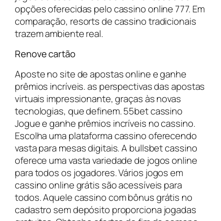
opções oferecidas pelo cassino online 777. Em
comparação, resorts de cassino tradicionais
trazem ambiente real.
Renove cartão
Aposte no site de apostas online e ganhe
prêmios incríveis. as perspectivas das apostas
virtuais impressionante, graças às novas
tecnologias, que definem. 55bet cassino
Jogue e ganhe prêmios incríveis no cassino.
Escolha uma plataforma cassino oferecendo
vasta para mesas digitais. A bullsbet cassino
oferece uma vasta variedade de jogos online
para todos os jogadores. Vários jogos em
cassino online grátis são acessíveis para
todos. Aquele cassino com bônus grátis no
cadastro sem depósito proporciona jogadas