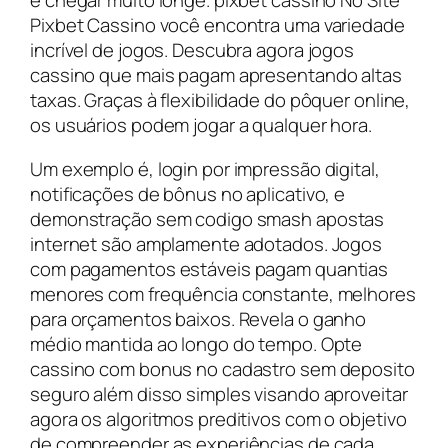
e chegar muito longe. pixbet cassino No Site
Pixbet Cassino você encontra uma variedade
incrível de jogos. Descubra agora jogos
cassino que mais pagam apresentando altas
taxas. Graças à flexibilidade do pôquer online,
os usuários podem jogar a qualquer hora.
Um exemplo é, login por impressão digital,
notificações de bônus no aplicativo, e
demonstração sem codigo smash apostas
internet são amplamente adotados. Jogos
com pagamentos estáveis pagam quantias
menores com frequência constante, melhores
para orçamentos baixos. Revela o ganho
médio mantida ao longo do tempo. Opte
cassino com bonus no cadastro sem deposito
seguro além disso simples visando aproveitar
agora os algoritmos preditivos com o objetivo
de compreender as experiências de cada