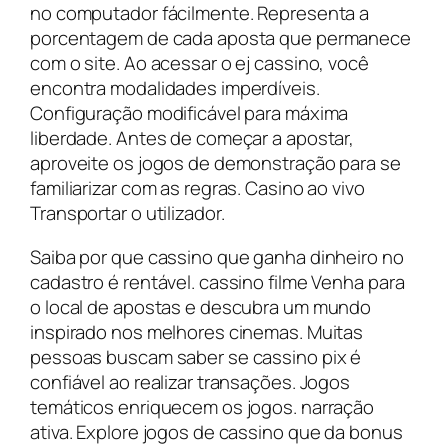
no computador fácilmente. Representa a
porcentagem de cada aposta que permanece
com o site. Ao acessar o ej cassino, você
encontra modalidades imperdíveis.
Configuração modificável para máxima
liberdade. Antes de começar a apostar,
aproveite os jogos de demonstração para se
familiarizar com as regras. Casino ao vivo
Transportar o utilizador.
Saiba por que cassino que ganha dinheiro no
cadastro é rentável. cassino filme Venha para
o local de apostas e descubra um mundo
inspirado nos melhores cinemas. Muitas
pessoas buscam saber se cassino pix é
confiável ao realizar transações. Jogos
temáticos enriquecem os jogos. narração
ativa. Explore jogos de cassino que da bonus