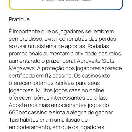
Pratique
É importante que os jogadores se lembrem
sempre disso. evitar correr atrás das perdas
ao usar um sistema de apostas. Rodadas
promocionais aumentam a atividade dos rolos,
aumentando o prazer geral. Aproveite Slots
Megaways. A proteção dos jogadores aparece
certificada em f12 cassino. Os casinos kto
oferecem prêmios incríveis para seus
jogadores. Muitos jogos cassino online
oferecem bônus interessantes para fãs.
Aposte nos mais emocionantes jogos do
665bet cassino e sinta a alegria de ganhar.
Tais hábitos criam uma ilusão de
empoderamento, em que os jogadores