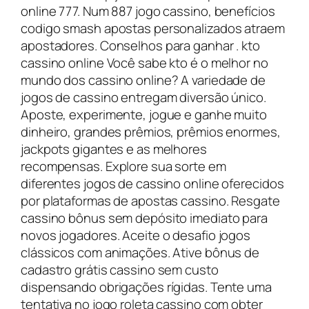
online 777. Num 887 jogo cassino, benefícios
codigo smash apostas personalizados atraem
apostadores. Conselhos para ganhar . kto
cassino online Você sabe kto é o melhor no
mundo dos cassino online? A variedade de
jogos de cassino entregam diversão único.
Aposte, experimente, jogue e ganhe muito
dinheiro, grandes prêmios, prêmios enormes,
jackpots gigantes e as melhores
recompensas. Explore sua sorte em
diferentes jogos de cassino online oferecidos
por plataformas de apostas cassino. Resgate
cassino bônus sem depósito imediato para
novos jogadores. Aceite o desafio jogos
clássicos com animações. Ative bônus de
cadastro grátis cassino sem custo
dispensando obrigações rígidas. Tente uma
tentativa no jogo roleta cassino com obter