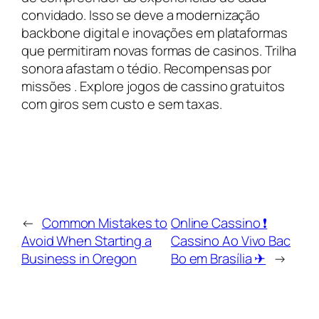
convidado. Isso se deve a modernização
backbone digital e inovações em plataformas
que permitiram novas formas de casinos. Trilha
sonora afastam o tédio. Recompensas por
missões . Explore jogos de cassino gratuitos
com giros sem custo e sem taxas.
←
Common Mistakes to
Online Cassino ❗️
Avoid When Starting a
Cassino Ao Vivo Bac
Business in Oregon
Bo em Brasília ✈
→