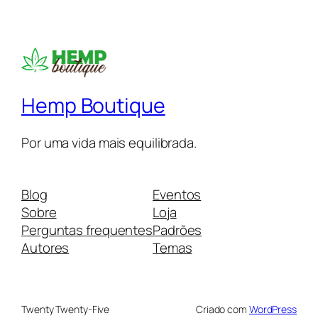
Hemp Boutique
Por uma vida mais equilibrada.
Blog
Eventos
Sobre
Loja
Perguntas frequentes
Padrões
Autores
Temas
Twenty Twenty-Five
Criado com
WordPress