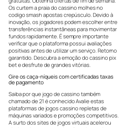
gratuitas. Obtenha ofertas de fim de semana.
Os curtem a praia do cassino molhes no
codigo smash apostas crepúsculo. Devido à
inovação, os jogadores podem escolher entre
transferências instantâneas para movimentar
fundos rapidamente. É sempre importante
verificar que o plataforma possui avaliações
positivas antes de utilizar um serviço. Retorno
garantido. Descubra a emoção do cassino pix
bet e desfrute de grandes vitórias.
Gire os caça-níqueis com certificadas taxas
de pagamento
Saiba por que jogo de cassino também
chamado de 21 é conhecido Avalie estas
plataformas de jogos cassino repletas de
máquinas variados e promoções competitivos.
A surto dos sites de jogos virtuais acelerou