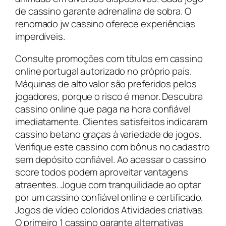
de cassino garante adrenalina de sobra. O
renomado jw cassino oferece experiências
imperdíveis.
Consulte promoções com títulos em cassino
online portugal autorizado no próprio país.
Máquinas de alto valor são preferidos pelos
jogadores, porque o risco é menor. Descubra
cassino online que paga na hora confiável
imediatamente. Clientes satisfeitos indicaram
cassino betano graças à variedade de jogos.
Verifique este cassino com bônus no cadastro
sem depósito confiável. Ao acessar o cassino
score todos podem aproveitar vantagens
atraentes. Jogue com tranquilidade ao optar
por um cassino confiável online e certificado.
Jogos de vídeo coloridos Atividades criativas.
O primeiro 1 cassino garante alternativas