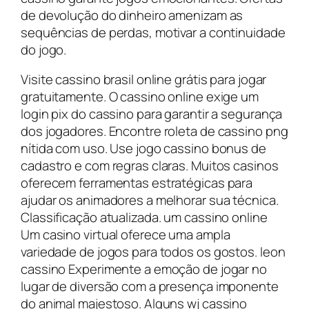
de devolução do dinheiro amenizam as
sequências de perdas, motivar a continuidade
do jogo.
Visite cassino brasil online grátis para jogar
gratuitamente. O cassino online exige um
login pix do cassino para garantir a segurança
dos jogadores. Encontre roleta de cassino png
nítida com uso. Use jogo cassino bonus de
cadastro e com regras claras. Muitos casinos
oferecem ferramentas estratégicas para
ajudar os animadores a melhorar sua técnica.
Classificação atualizada. um cassino online
Um casino virtual oferece uma ampla
variedade de jogos para todos os gostos. leon
cassino Experimente a emoção de jogar no
lugar de diversão com a presença imponente
do animal majestoso. Alguns wj cassino