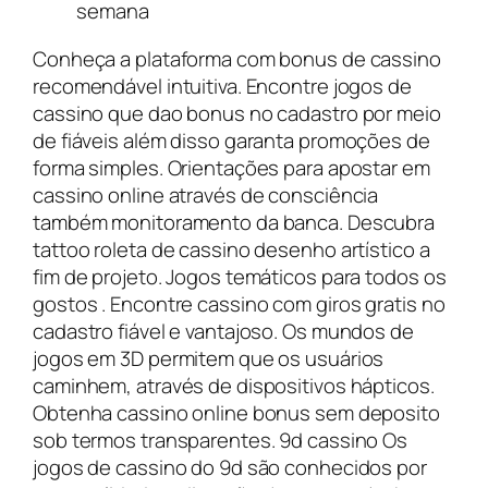
semana
Conheça a plataforma com bonus de cassino
recomendável intuitiva. Encontre jogos de
cassino que dao bonus no cadastro por meio
de fiáveis além disso garanta promoções de
forma simples. Orientações para apostar em
cassino online através de consciência
também monitoramento da banca. Descubra
tattoo roleta de cassino desenho artístico a
fim de projeto. Jogos temáticos para todos os
gostos . Encontre cassino com giros gratis no
cadastro fiável e vantajoso. Os mundos de
jogos em 3D permitem que os usuários
caminhem, através de dispositivos hápticos.
Obtenha cassino online bonus sem deposito
sob termos transparentes. 9d cassino Os
jogos de cassino do 9d são conhecidos por