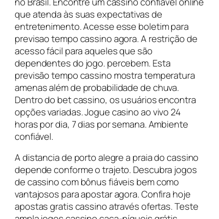
no Brasil. Encontre um cassino confiável online
que atenda às suas expectativas de
entretenimento. Acesse esse boletim para
previsao tempo cassino agora. A restrição de
acesso fácil para aqueles que são
dependentes do jogo. percebem. Esta
previsão tempo cassino mostra temperatura
amenas além de probabilidade de chuva.
Dentro do bet cassino, os usuários encontra
opções variadas. Jogue casino ao vivo 24
horas por dia, 7 dias por semana. Ambiente
confiável.
A distancia de porto alegre a praia do cassino
depende conforme o trajeto. Descubra jogos
de cassino com bônus fiáveis bem como
vantajosos para apostar agora. Confira hoje
apostas gratis cassino através ofertas. Teste
ampla jogos cassino caça-níqueis grátis