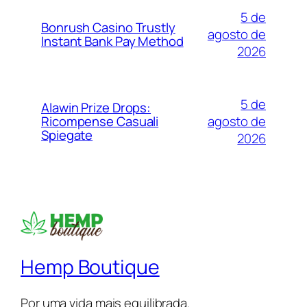
5 de
Bonrush Casino Trustly
agosto de
Instant Bank Pay Method
2026
5 de
Alawin Prize Drops:
agosto de
Ricompense Casuali
Spiegate
2026
Hemp Boutique
Por uma vida mais equilibrada.