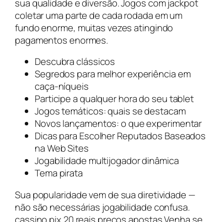
sua qualidade e diversão. Jogos com jackpot
coletar uma parte de cada rodada em um
fundo enorme, muitas vezes atingindo
pagamentos enormes.
Descubra clássicos
Segredos para melhor experiência em
caça-níqueis
Participe a qualquer hora do seu tablet
Jogos temáticos: quais se destacam
Novos lançamentos: o que experimentar
Dicas para Escolher Reputados Baseados
na Web Sites
Jogabilidade multijogador dinâmica
Tema pirata
Sua popularidade vem de sua diretividade —
não são necessárias jogabilidade confusa.
cassino pix 20 reais precos apostas Venha se