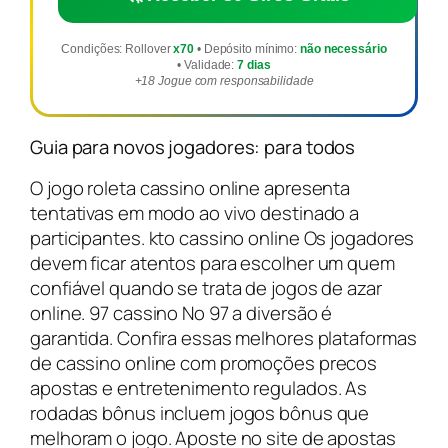
Condições:
Rollover
x70
• Depósito mínimo:
não necessário
• Validade:
7 dias
+18 Jogue com responsabilidade
Guia para novos jogadores: para todos
O jogo roleta cassino online apresenta
tentativas em modo ao vivo destinado a
participantes. kto cassino online Os jogadores
devem ficar atentos para escolher um quem
confiável quando se trata de jogos de azar
online. 97 cassino No 97 a diversão é
garantida. Confira essas melhores plataformas
de cassino online com promoções precos
apostas e entretenimento regulados. As
rodadas bônus incluem jogos bônus que
melhoram o jogo. Aposte no site de apostas