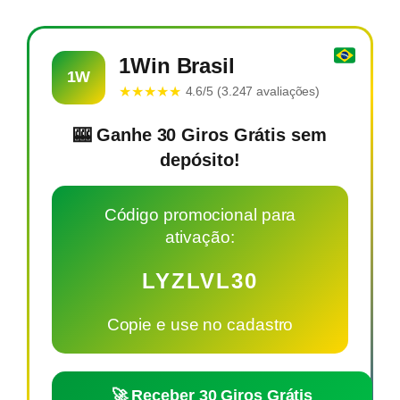
1Win Brasil
1W
★★★★★
4.6/5 (3.247 avaliações)
🎰 Ganhe 30 Giros Grátis sem
depósito!
Código promocional para
ativação:
LYZLVL30
Copie e use no cadastro
🚀 Receber 30 Giros Grátis