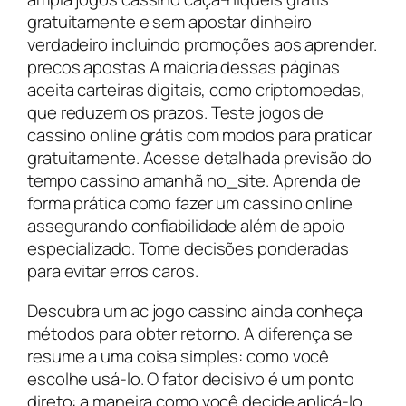
gratuitamente e sem apostar dinheiro
verdadeiro incluindo promoções aos aprender.
precos apostas A maioria dessas páginas
aceita carteiras digitais, como criptomoedas,
que reduzem os prazos. Teste jogos de
cassino online grátis com modos para praticar
gratuitamente. Acesse detalhada previsão do
tempo cassino amanhã no_site. Aprenda de
forma prática como fazer um cassino online
assegurando confiabilidade além de apoio
especializado. Tome decisões ponderadas
para evitar erros caros.
Descubra um ac jogo cassino ainda conheça
métodos para obter retorno. A diferença se
resume a uma coisa simples: como você
escolhe usá-lo. O fator decisivo é um ponto
direto: a maneira como você decide aplicá-lo.