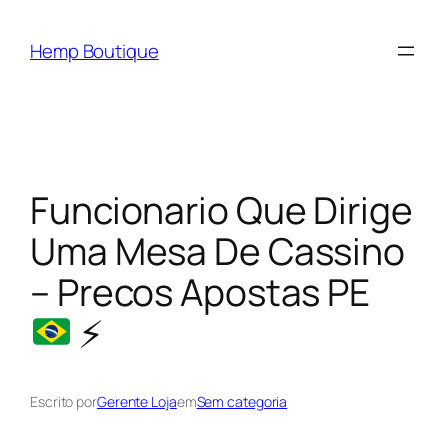
Hemp Boutique
Funcionario Que Dirige
Uma Mesa De Cassino
– Precos Apostas PE
⚡️
Escrito por
Gerente Loja
em
Sem categoria