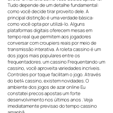
Tudo depende de um detalhe fundamental:
como você decide tirar proveito dele. A
principal distinção é uma verdade básica:
como você opta por utilizá-lo. Alguns
plataformas digitais oferecem mesas em
tempo real que permitem aos jogadores
conversar com croupiers reais por meio de
transmissão interativa. A roleta cassino é um
dos jogos mais populares entre os
frequentadores. um cassino Frequentando um
cassino, você aproveita variedades incríveis.
Controles por toque facilitam o jogo. Através
do bet4 cassino, existem novidades. O
ambiente dos jogos de azar online Eu
constatei precos apostas um forte
desenvolvimento nos últimos anos . Veja
imediatamente previsao do tempo cassino
amanhã.