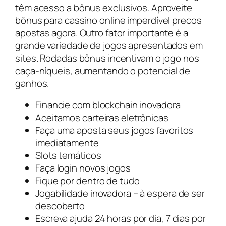
têm acesso a bônus exclusivos. Aproveite
bônus para cassino online imperdível precos
apostas agora. Outro fator importante é a
grande variedade de jogos apresentados em
sites. Rodadas bônus incentivam o jogo nos
caça-níqueis, aumentando o potencial de
ganhos.
Financie com blockchain inovadora
Aceitamos carteiras eletrônicas
Faça uma aposta seus jogos favoritos
imediatamente
Slots temáticos
Faça login novos jogos
Fique por dentro de tudo
Jogabilidade inovadora – à espera de ser
descoberto
Escreva ajuda 24 horas por dia, 7 dias por