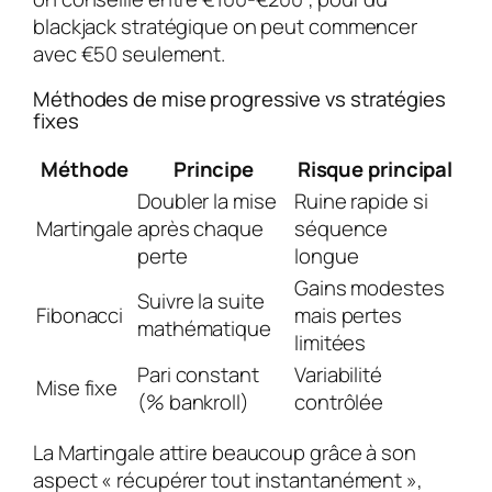
blackjack stratégique on peut commencer
avec €50 seulement.
Méthodes de mise progressive vs stratégies
fixes
Méthode
Principe
Risque principal
Doubler la mise
Ruine rapide si
Martingale
après chaque
séquence
perte
longue
Gains modestes
Suivre la suite
Fibonacci
mais pertes
mathématique
limitées
Pari constant
Variabilité
Mise fixe
(% bankroll)
contrôlée
La Martingale attire beaucoup grâce à son
aspect « récupérer tout instantanément »,