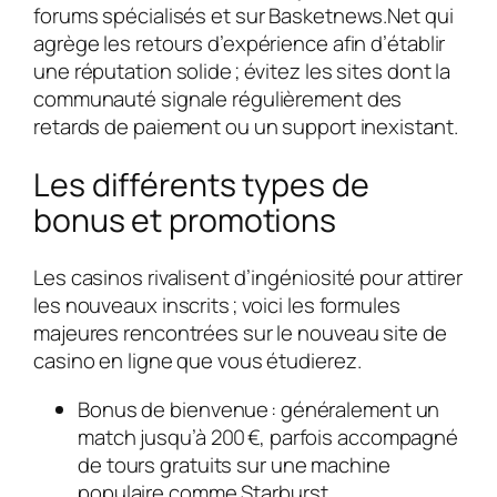
forums spécialisés et sur Basketnews.Net qui
agrège les retours d’expérience afin d’établir
une réputation solide ; évitez les sites dont la
communauté signale régulièrement des
retards de paiement ou un support inexistant.
Les différents types de
bonus et promotions
Les casinos rivalisent d’ingéniosité pour attirer
les nouveaux inscrits ; voici les formules
majeures rencontrées sur le nouveau site de
casino en ligne que vous étudierez.
Bonus de bienvenue : généralement un
match jusqu’à 200 €, parfois accompagné
de tours gratuits sur une machine
populaire comme
Starburst
.