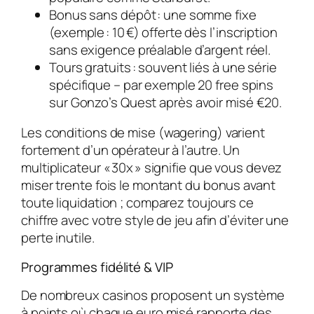
Bonus sans dépôt : une somme fixe
(exemple : 10 €) offerte dès l’inscription
sans exigence préalable d’argent réel.
Tours gratuits : souvent liés à une série
spécifique – par exemple 20 free spins
sur
Gonzo’s Quest
après avoir misé €20.
Les conditions de mise (
wagering
) varient
fortement d’un opérateur à l’autre. Un
multiplicateur « 30x » signifie que vous devez
miser trente fois le montant du bonus avant
toute liquidation ; comparez toujours ce
chiffre avec votre style de jeu afin d’éviter une
perte inutile.
Programmes fidélité & VIP
De nombreux casinos proposent un système
à points où chaque euro misé rapporte des