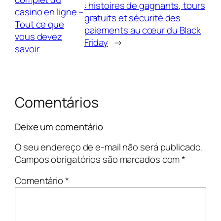
: histoires de gagnants, tours
casino en ligne –
gratuits et sécurité des
Tout ce que
paiements au cœur du Black
vous devez
Friday
→
savoir
Comentários
Deixe um comentário
O seu endereço de e-mail não será publicado.
Campos obrigatórios são marcados com
*
Comentário
*