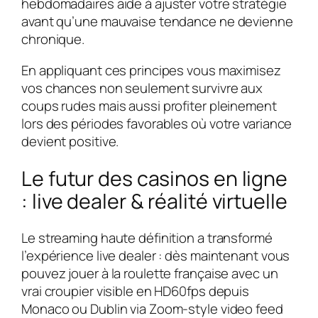
hebdomadaires aide à ajuster votre stratégie
avant qu’une mauvaise tendance ne devienne
chronique.
En appliquant ces principes vous maximisez
vos chances non seulement survivre aux
coups rudes mais aussi profiter pleinement
lors des périodes favorables où votre variance
devient positive.
Le futur des casinos en ligne
: live dealer & réalité virtuelle
Le streaming haute définition a transformé
l’expérience live dealer : dès maintenant vous
pouvez jouer à la roulette française avec un
vrai croupier visible en HD60fps depuis
Monaco ou Dublin via Zoom‑style video feed