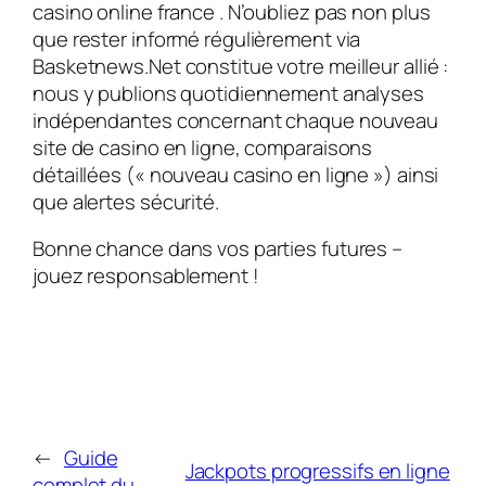
casino online france . N’oubliez pas non plus
que rester informé régulièrement via
Basketnews.Net constitue votre meilleur allié :
nous y publions quotidiennement analyses
indépendantes concernant chaque nouveau
site de casino en ligne, comparaisons
détaillées (« nouveau casino en ligne ») ainsi
que alertes sécurité.
Bonne chance dans vos parties futures –
jouez responsablement !
←
Guide
Jackpots progressifs en ligne
complet du