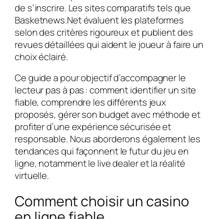
de s’inscrire. Les sites comparatifs tels que
Basketnews.Net évaluent les plateformes
selon des critères rigoureux et publient des
revues détaillées qui aident le joueur à faire un
choix éclairé.
Ce guide a pour objectif d’accompagner le
lecteur pas à pas : comment identifier un site
fiable, comprendre les différents jeux
proposés, gérer son budget avec méthode et
profiter d’une expérience sécurisée et
responsable. Nous aborderons également les
tendances qui façonnent le futur du jeu en
ligne, notamment le live dealer et la réalité
virtuelle.
Comment choisir un casino
en ligne fiable