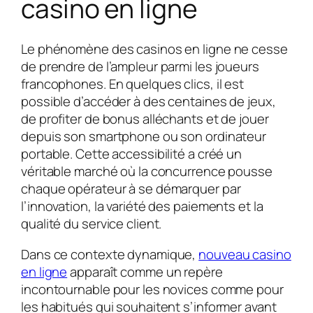
casino en ligne
Le phénomène des casinos en ligne ne cesse
de prendre de l’ampleur parmi les joueurs
francophones. En quelques clics, il est
possible d’accéder à des centaines de jeux,
de profiter de bonus alléchants et de jouer
depuis son smartphone ou son ordinateur
portable. Cette accessibilité a créé un
véritable marché où la concurrence pousse
chaque opérateur à se démarquer par
l’innovation, la variété des paiements et la
qualité du service client.
Dans ce contexte dynamique,
nouveau casino
en ligne
apparaît comme un repère
incontournable pour les novices comme pour
les habitués qui souhaitent s’informer avant