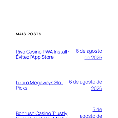
MAIS POSTS
6 de agosto
Rivo Casino PWA Install :
Évitez l’App Store
de 2026
6 de agosto de
Lizaro Megaways Slot
Picks
2026
5 de
Bonrush Casino Trustly
agosto de