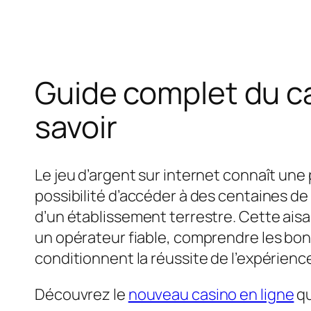
Guide complet du ca
savoir
Le jeu d’argent sur internet connaît une
possibilité d’accéder à des centaines de
d’un établissement terrestre. Cette ais
un opérateur fiable, comprendre les bo
conditionnent la réussite de l’expérienc
Découvrez le
nouveau casino en ligne
qu