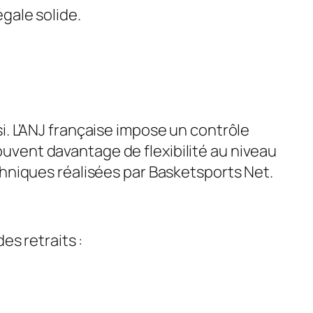
gale solide.
isi. L’ANJ française impose un contrôle
souvent davantage de flexibilité au niveau
hniques réalisées par Basketsports Net.
s retraits :