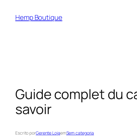
Hemp Boutique
Guide complet du ca
savoir
Escrito por
Gerente Loja
em
Sem categoria