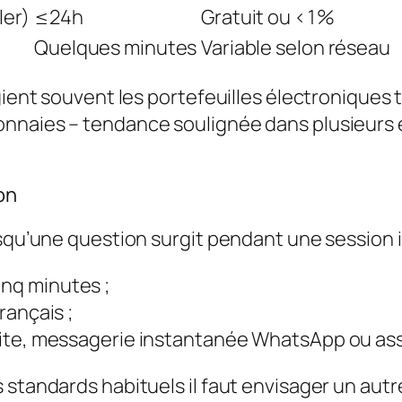
ler)
≤24h
Gratuit ou < 1 %
Quelques minutes
Variable selon réseau
gient souvent les portefeuilles électroniques
onnaies – tendance soulignée dans plusieur
on
rsqu’une question surgit pendant une session 
inq minutes ;
rançais ;
u site, messagerie instantanée WhatsApp ou as
 standards habituels il faut envisager un aut