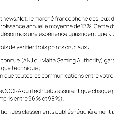
ketnews.Net, le marché francophone des jeux d
ne croissance annuelle moyenne de 12 %. Cett
 désormais une expérience quasi identique à 
is de vérifier trois points cruciaux :
 reconnue (ANJ ou Malta Gaming Authority) gar
e que technique ;
afin que toutes les communications entre votre
r eCOGRA ou iTech Labs assurent que chaque g
ris entre 96 % et 98 %).
vation des classements publiés régulièrement