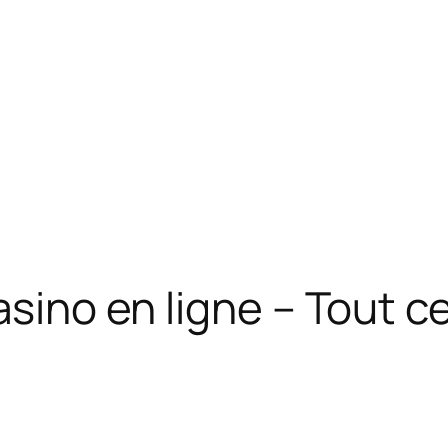
sino en ligne – Tout c