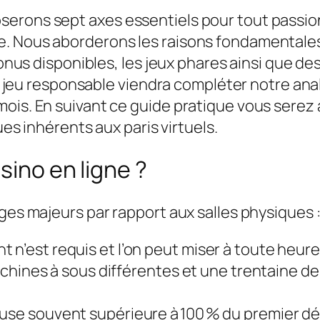
erons sept axes essentiels pour tout passi
 Nous aborderons les raisons fondamentales d
 bonus disponibles, les jeux phares ainsi que d
 au jeu responsable viendra compléter notre an
ois. En suivant ce guide pratique vous serez
ues inhérents aux paris virtuels.
sino en ligne ?
ges majeurs par rapport aux salles physiques 
’est requis et l’on peut miser à toute heure d
machines à sous différentes et une trentaine d
use souvent supérieure à 100 % du premier dép