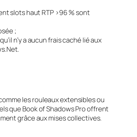
ment slots haut RTP >96 % sont
osée ;
u’il n’y a aucun frais caché lié aux
ws.Net.
comme les rouleaux extensibles ou
s tels que Book of Shadows Pro offrent
ment grâce aux mises collectives.