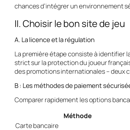
chances d’intégrer un environnement sé
II. Choisir le bon site de jeu
A. La licence et la régulation
La première étape consiste à identifier la
strict sur la protection du joueur frança
des promotions internationales – deux 
B : Les méthodes de paiement sécurisé
Comparer rapidement les options bancaire
Méthode
Carte bancaire