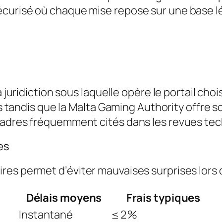
curisé où chaque mise repose sur une base lé
 juridiction sous laquelle opère le portail cho
is tandis que la Malta Gaming Authority offre 
cadres fréquemment cités dans les revues tec
es
s permet d’éviter mauvaises surprises lors de
Délais moyens
Frais typiques
Instantané
≤ 2 %