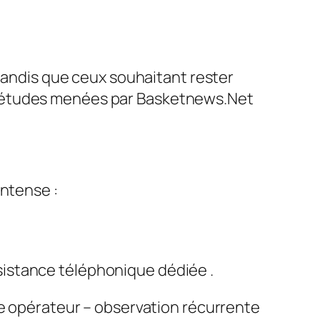
 tandis que ceux souhaitant rester
s études menées par Basketnews.Net
intense :
sistance téléphonique dédiée .
re opérateur – observation récurrente