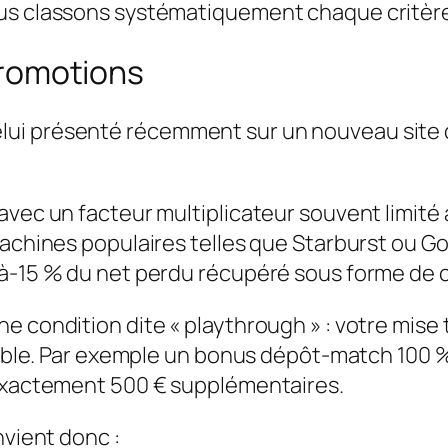
s classons systématiquement chaque critère af
 promotions
ui présenté récemment sur un nouveau site d
avec un facteur multiplicateur souvent limité à
 machines populaires telles que Starburst ou G
’à‑15 % du net perdu récupéré sous forme de c
 condition dite « playthrough » : votre mise t
ssible. Par exemple un bonus dépôt‑match 100 
 exactement 500 € supplémentaires.
nvient donc :