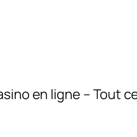
sino en ligne – Tout c