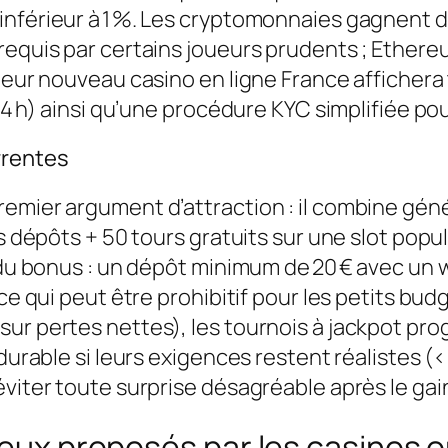
férieur à 1 %. Les cryptomonnaies gagnent du 
requis par certains joueurs prudents ; Ethere
leur nouveau casino en ligne France affichera 
24 h) ainsi qu’une procédure KYC simplifiée pour
rrentes
remier argument d’attraction : il combine gé
s dépôts + 50 tours gratuits sur une slot popu
du bonus : un dépôt minimum de 20 € avec un wa
ce qui peut être prohibitif pour les petits bu
r pertes nettes), les tournois à jackpot prog
durable si leurs exigences restent réalistes (<
viter toute surprise désagréable après le gain
 jeux proposés par les casinos o