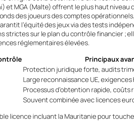
 et MGA (Malte) offrent le plus haut niveau d
es fonds des joueurs des comptes opérationnel
rantit l’équité des jeux via des tests indépe
strictes sur le plan du contrôle financier ; e
igences réglementaires élevées.
ontrôle
Principaux ava
Protection juridique forte, audits trim
Large reconnaissance UE, exigences 
Processus d’obtention rapide, coûts 
Souvent combinée avec licences europ
ble licence incluant la Mauritanie pour touc