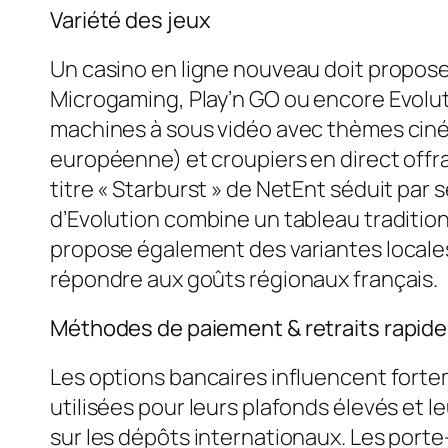
Variété des jeux
Un casino en ligne nouveau doit propose
Microgaming, Play’n GO ou encore Evoluti
machines à sous vidéo avec thèmes ciné
européenne) et croupiers en direct offr
titre « Starburst » de NetEnt séduit par 
d’Evolution combine un tableau traditionn
propose également des variantes locale
répondre aux goûts régionaux français.
Méthodes de paiement & retraits rapid
Les options bancaires influencent fortem
utilisées pour leurs plafonds élevés et l
sur les dépôts internationaux. Les porte‑