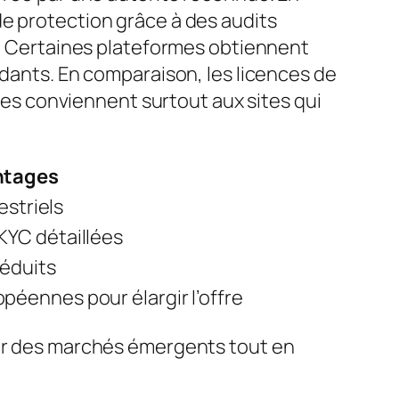
e protection grâce à des audits
s. Certaines plateformes obtiennent
ndants. En comparaison, les licences de
lles conviennent surtout aux sites qui
ntages
estriels
KYC détaillées
réduits
éennes pour élargir l’offre
her des marchés émergents tout en