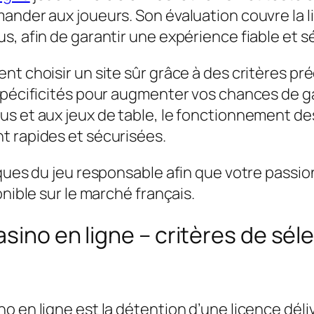
nder aux joueurs. Son évaluation couvre la li
, afin de garantir une expérience fiable et s
t choisir un site sûr grâce à des critères pré
 spécificités pour augmenter vos chances de 
s et aux jeux de table, le fonctionnement des
t rapides et sécurisées.
ues du jeu responsable afin que votre passion 
nible sur le marché français.
asino en ligne – critères de sél
 en ligne est la détention d’une licence déli