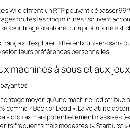
uces Wild offrent un RTP pouvant dépasser 99 
c tirages toutes les cinq minutes ; souvent a
sés sur tirage aléatoire où la probabilité est
rançais d’explorer différents univers sans qu
ue selon leurs préférences personnelles.
aux machines à sous et aux jeux
s payantes
rcentage moyen qu’une machine redistribue aux
 % comme « Book of Dead ». La volatilité déter
de victoires mais potentiellement massives (ex
ments fréquents mais modestes (« Starburst »