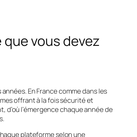
e que vous devez
rs années. En France comme dans les
es offrant à la fois sécurité et
t, d’où l’émergence chaque année de
s.
 chaque plateforme selon une