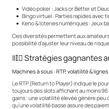
Vidéo poker : Jacks or Better et De
Bingo virtuel : Parties rapides ave
Keno & loteries numériques : Jeux ba
Ces diversités permettent aux amateurs f
possibilité d’ajuster leur niveau de risq
III️⃣ Stratégies gagnantes 
Machines à sous : RTP, volatilité & ligne
Le RTP (Return to Player) indique le pou
toujours des slots affichant au moins 96
gains : une volatilité élevée génère peu 
qu’une volatilité basse assure des paie