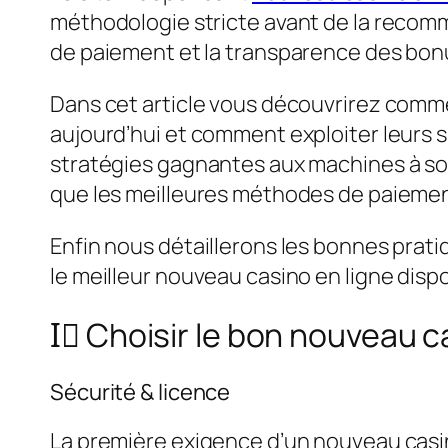
méthodologie stricte avant de la recomma
de paiement et la transparence des bonus
Dans cet article vous découvrirez commen
aujourd’hui et comment exploiter leurs
stratégies gagnantes aux machines à sou
que les meilleures méthodes de paiemen
Enfin nous détaillerons les bonnes pratiq
le meilleur nouveau casino en ligne dispo
I️⃣ Choisir le bon nouveau c
Sécurité & licence
La première exigence d’un nouveau casino