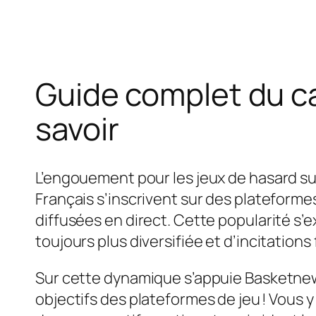
Guide complet du ca
savoir
L’engouement pour les jeux de hasard su
Français s’inscrivent sur des plateforme
diffusées en direct. Cette popularité s’
toujours plus diversifiée et d’incitations 
Sur cette dynamique s’appuie Basketnews
objectifs des plateformes de jeu ! Vous