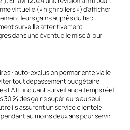
). En avril 2024 une révision a introduit
 virtuelle (« high rollers ») d’afficher
tement leurs gains auprès du fisc
ment surveille attentivement
grés dans une éventuelle mise à jour
oires : auto‑exclusion permanente via le
’éviter tout dépassement budgétaire
s FATF incluant surveillance temps réel
s 30 % des gains supérieurs au seuil
tre ils assurent un service clientèle
 pendant au moins deux ans pour servir