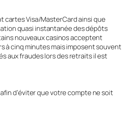
t cartes Visa/MasterCard ainsi que
irmation quasi instantanée des dépôts
ertains nouveaux casinos acceptent
urs à cinq minutes mais imposent souvent
és aux fraudes lors des retraits il est
afin d’éviter que votre compte ne soit