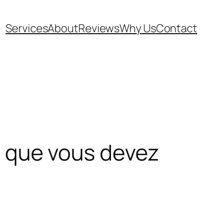
Services
About
Reviews
Why Us
Contact
e que vous devez