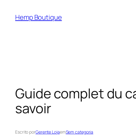
Hemp Boutique
Guide complet du ca
savoir
Escrito por
Gerente Loja
em
Sem categoria