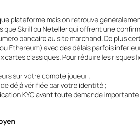
aque plateforme mais on retrouve généralemen
ls que Skrill ou Neteller qui offrent une conf
u numéro bancaire au site marchand. De plus c
ou Ethereum) avec des délais parfois inférie
x cartes classiques. Pour réduire les risques li
teurs sur votre compte joueur ;
 déjà vérifiée par votre identité ;
ification KYC avant toute demande importante 
*
oyen