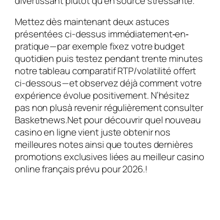
divertissant plutôt qu’en source stressante.
Mettez dès maintenant deux astuces
présentées ci‑dessus immédiatement‐en‐
pratique — par exemple fixez votre budget
quotidien puis testez pendant trente minutes
notre tableau comparatif RTP/volatilité offert
ci-dessous — et observez déjà comment votre
expérience évolue positivement.​ N’hésitez
pas non plusà revenir régulièrement consulter
Basketnews.Net
pour découvrir quel
nouveau
casino en ligne
vient juste obtenir nos
meilleures notes ainsi que toutes dernières
promotions exclusives liées au meilleur
casino
online
français prévu pour
2026
.!