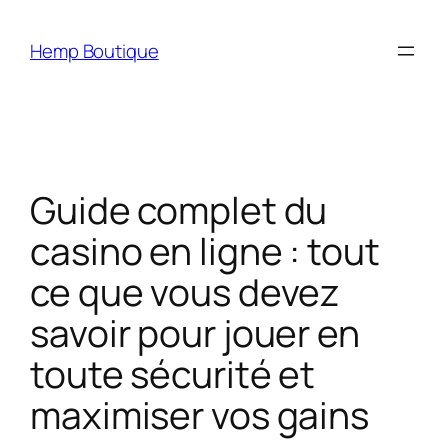
Hemp Boutique
Guide complet du
casino en ligne : tout
ce que vous devez
savoir pour jouer en
toute sécurité et
maximiser vos gains