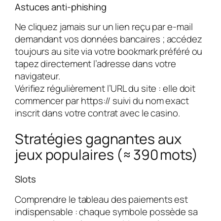
Astuces anti‑phishing
Ne cliquez jamais sur un lien reçu par e‑mail
demandant vos données bancaires ; accédez
toujours au site via votre bookmark préféré ou
tapez directement l’adresse dans votre
navigateur.
Vérifiez régulièrement l’URL du site : elle doit
commencer par
https://
suivi du nom exact
inscrit dans votre contrat avec le casino.
Stratégies gagnantes aux
jeux populaires
(≈ 390 mots)
Slots
Comprendre le tableau des paiements est
indispensable : chaque symbole possède sa