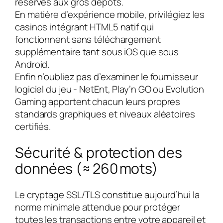
réservés aux gros dépôts.
En matière d’expérience mobile, privilégiez les
casinos intégrant HTML5 natif qui
fonctionnent sans téléchargement
supplémentaire tant sous iOS que sous
Android.
Enfin n’oubliez pas d’examiner le fournisseur
logiciel du jeu ‑ NetEnt, Play’n GO ou Evolution
Gaming apportent chacun leurs propres
standards graphiques et niveaux aléatoires
certifiés.
Sécurité & protection des
données
(≈ 260 mots)
Le cryptage SSL/TLS constitue aujourd’hui la
norme minimale attendue pour protéger
toutes les transactions entre votre appareil et