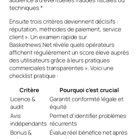
audience à d’éventuelles fraudes fiscales ou
techniques.*
Ensuite trois critères deviennent décisifs :
réputation, méthodes de paiement, service
client ». Un examen rapide sur
Basketnews.Net révèle quels opérateurs
affichent régulièrement un score élevé auprès
des utilisateurs grâce à leurs pratiques
commerciales transparentes ». Voici une
checklist pratique :
Critère
Pourquoi c’est crucial
Licence &
Garantit conformité légale et
audit
équité
Avis
Permet d’identifier problèmes
indépendants
récurrents
Bonus &
Évalue réel bénéfice net après