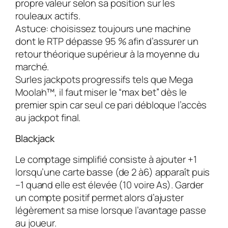
propre valeur selon sa position sur les
rouleaux actifs.
Astuce
: choisissez toujours une machine
dont le RTP dépasse 95 % afin d’assurer un
retour théorique supérieur à la moyenne du
marché.
Surles jackpots progressifs tels que Mega
Moolah™, il faut miser le “max bet” dès le
premier spin car seul ce pari débloque l’accès
au jackpot final.
Blackjack
Le comptage simplifié consiste à ajouter +1
lorsqu’une carte basse (de 2 à6) apparaît puis
–1 quand elle est élevée (10 voire As). Garder
un compte positif permet alors d’ajuster
légèrement sa mise lorsque l’avantage passe
au joueur.