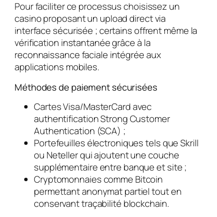
Pour faciliter ce processus choisissez un
casino proposant un upload direct via
interface sécurisée ; certains offrent même la
vérification instantanée grâce à la
reconnaissance faciale intégrée aux
applications mobiles.
Méthodes de paiement sécurisées
Cartes Visa/MasterCard avec
authentification Strong Customer
Authentication (SCA) ;
Portefeuilles électroniques tels que Skrill
ou Neteller qui ajoutent une couche
supplémentaire entre banque et site ;
Cryptomonnaies comme Bitcoin
permettant anonymat partiel tout en
conservant traçabilité blockchain.