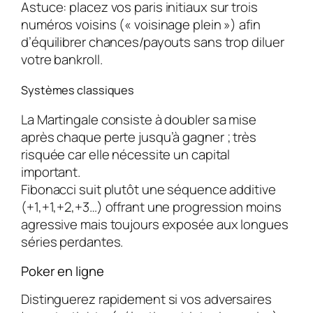
Astuce
: placez vos paris initiaux sur trois
numéros voisins (« voisinage plein ») afin
d’équilibrer chances/payouts sans trop diluer
votre bankroll.
Systèmes classiques
La Martingale consiste à doubler sa mise
après chaque perte jusqu’à gagner ; très
risquée car elle nécessite un capital
important.
Fibonacci suit plutôt une séquence additive
(+1,+1,+2,+3…) offrant une progression moins
agressive mais toujours exposée aux longues
séries perdantes.
Poker en ligne
Distinguerez rapidement si vos adversaires