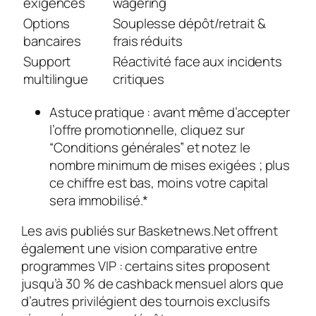
exigences
wagering
Options
Souplesse dépôt/retrait &
bancaires
frais réduits
Support
Réactivité face aux incidents
multilingue
critiques
Astuce pratique : avant même d’accepter
l’offre promotionnelle, cliquez sur
“Conditions générales” et notez le
nombre minimum de mises exigées ; plus
ce chiffre est bas, moins votre capital
sera immobilisé.*
Les avis publiés sur Basketnews.Net offrent
également une vision comparative entre
programmes VIP : certains sites proposent
jusqu’à 30 % de cashback mensuel alors que
d’autres privilégient des tournois exclusifs