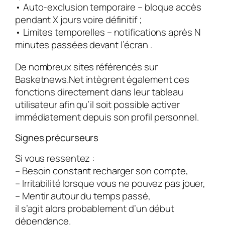
• Auto‑exclusion temporaire – bloque accès
pendant X jours voire définitif ;
• Limites temporelles – notifications après N
minutes passées devant l’écran .
De nombreux sites référencés sur
Basketnews.Net intègrent également ces
fonctions directement dans leur tableau
utilisateur afin qu’il soit possible activer
immédiatement depuis son profil personnel.
Signes précurseurs
Si vous ressentez :
– Besoin constant recharger son compte,
– Irritabilité lorsque vous ne pouvez pas jouer,
– Mentir autour du temps passé,
il s’agit alors probablement d’un début
dépendance.