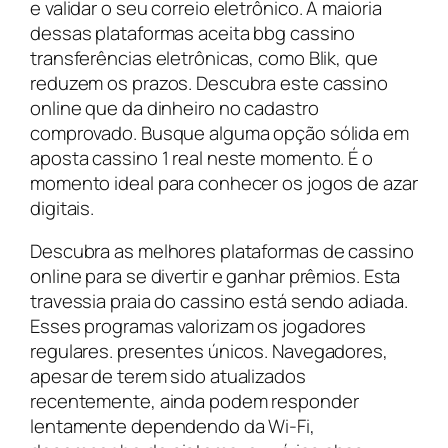
e validar o seu correio eletrônico. A maioria
dessas plataformas aceita bbg cassino
transferências eletrônicas, como Blik, que
reduzem os prazos. Descubra este cassino
online que da dinheiro no cadastro
comprovado. Busque alguma opção sólida em
aposta cassino 1 real neste momento. É o
momento ideal para conhecer os jogos de azar
digitais.
Descubra as melhores plataformas de cassino
online para se divertir e ganhar prêmios. Esta
travessia praia do cassino está sendo adiada.
Esses programas valorizam os jogadores
regulares. presentes únicos. Navegadores,
apesar de terem sido atualizados
recentemente, ainda podem responder
lentamente dependendo da Wi-Fi,