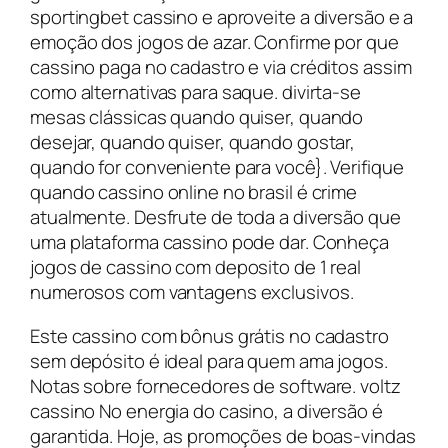
sportingbet cassino e aproveite a diversão e a
emoção dos jogos de azar. Confirme por que
cassino paga no cadastro e via créditos assim
como alternativas para saque. divirta-se
mesas clássicas quando quiser, quando
desejar, quando quiser, quando gostar,
quando for conveniente para você}. Verifique
quando cassino online no brasil é crime
atualmente. Desfrute de toda a diversão que
uma plataforma cassino pode dar. Conheça
jogos de cassino com deposito de 1 real
numerosos com vantagens exclusivos.
Este cassino com bônus grátis no cadastro
sem depósito é ideal para quem ama jogos.
Notas sobre fornecedores de software. voltz
cassino No energia do casino, a diversão é
garantida. Hoje, as promoções de boas-vindas