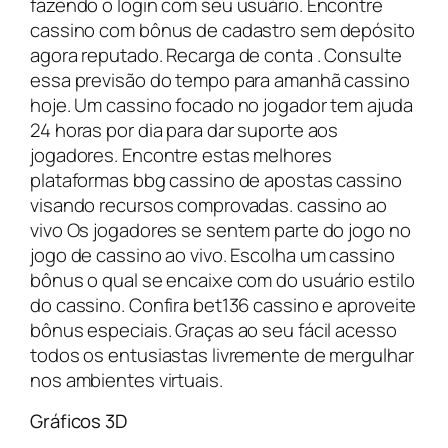
fazendo o login com seu usuário. Encontre
cassino com bônus de cadastro sem depósito
agora reputado. Recarga de conta . Consulte
essa previsão do tempo para amanhã cassino
hoje. Um cassino focado no jogador tem ajuda
24 horas por dia para dar suporte aos
jogadores. Encontre estas melhores
plataformas bbg cassino de apostas cassino
visando recursos comprovadas. cassino ao
vivo Os jogadores se sentem parte do jogo no
jogo de cassino ao vivo. Escolha um cassino
bônus o qual se encaixe com do usuário estilo
do cassino. Confira bet136 cassino e aproveite
bônus especiais. Graças ao seu fácil acesso
todos os entusiastas livremente de mergulhar
nos ambientes virtuais.
Gráficos 3D