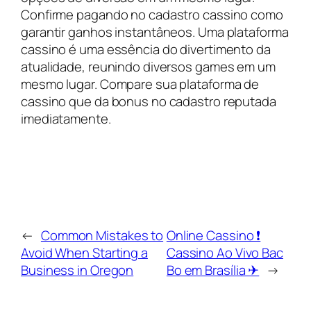
Confirme pagando no cadastro cassino como
garantir ganhos instantâneos. Uma plataforma
cassino é uma essência do divertimento da
atualidade, reunindo diversos games em um
mesmo lugar. Compare sua plataforma de
cassino que da bonus no cadastro reputada
imediatamente.
←
Common Mistakes to
Online Cassino ❗️
Avoid When Starting a
Cassino Ao Vivo Bac
Business in Oregon
Bo em Brasília ✈
→