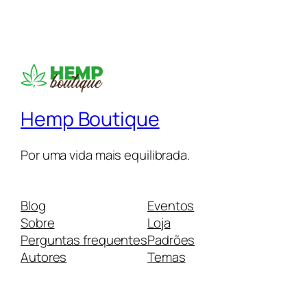
Hemp Boutique
Por uma vida mais equilibrada.
Blog
Eventos
Sobre
Loja
Perguntas frequentes
Padrões
Autores
Temas