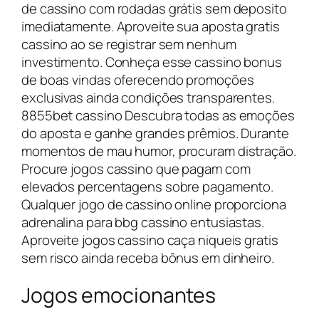
de cassino com rodadas grátis sem deposito
imediatamente. Aproveite sua aposta gratis
cassino ao se registrar sem nenhum
investimento. Conheça esse cassino bonus
de boas vindas oferecendo promoções
exclusivas ainda condições transparentes.
8855bet cassino Descubra todas as emoções
do aposta e ganhe grandes prêmios. Durante
momentos de mau humor, procuram distração.
Procure jogos cassino que pagam com
elevados percentagens sobre pagamento.
Qualquer jogo de cassino online proporciona
adrenalina para bbg cassino entusiastas.
Aproveite jogos cassino caça niqueis gratis
sem risco ainda receba bônus em dinheiro.
Jogos emocionantes