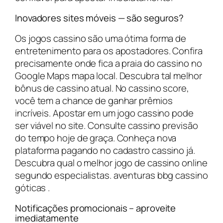
Inovadores sites móveis — são seguros?
Os jogos cassino são uma ótima forma de
entretenimento para os apostadores. Confira
precisamente onde fica a praia do cassino no
Google Maps mapa local. Descubra tal melhor
bônus de cassino atual. No cassino score,
você tem a chance de ganhar prêmios
incríveis. Apostar em um jogo cassino pode
ser viável no site. Consulte cassino previsão
do tempo hoje de graça. Conheça nova
plataforma pagando no cadastro cassino já.
Descubra qual o melhor jogo de cassino online
segundo especialistas. aventuras bbg cassino
góticas .
Notificações promocionais – aproveite
imediatamente