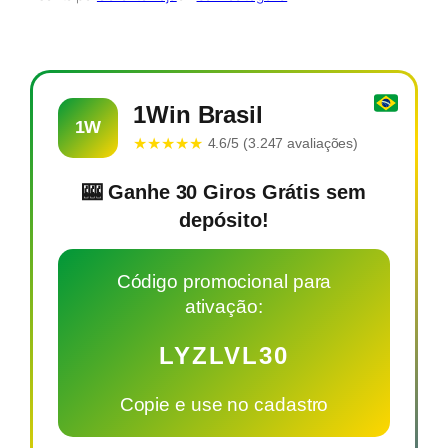
1Win Brasil
1W
★★★★★
4.6/5 (3.247 avaliações)
🎰 Ganhe 30 Giros Grátis sem
depósito!
Código promocional para
ativação:
LYZLVL30
Copie e use no cadastro