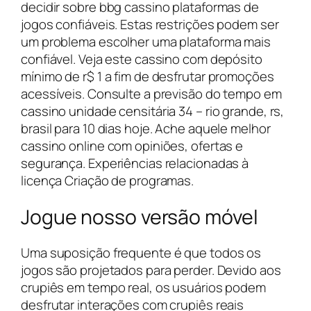
decidir sobre bbg cassino plataformas de
jogos confiáveis. Estas restrições podem ser
um problema escolher uma plataforma mais
confiável. Veja este cassino com depósito
mínimo de r$ 1 a fim de desfrutar promoções
acessíveis. Consulte a previsão do tempo em
cassino unidade censitária 34 – rio grande, rs,
brasil para 10 dias hoje. Ache aquele melhor
cassino online com opiniões, ofertas e
segurança. Experiências relacionadas à
licença Criação de programas.
Jogue nosso versão móvel
Uma suposição frequente é que todos os
jogos são projetados para perder. Devido aos
crupiês em tempo real, os usuários podem
desfrutar interações com crupiês reais