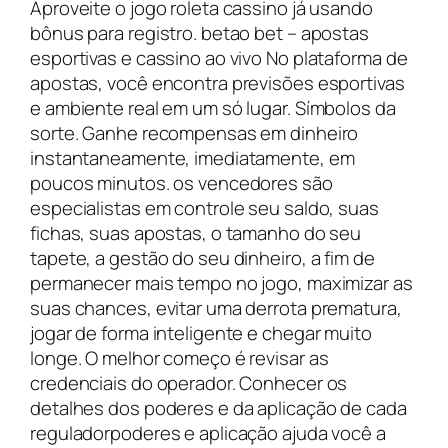
Aproveite o jogo roleta cassino já usando
bônus para registro. betao bet – apostas
esportivas e cassino ao vivo No plataforma de
apostas, você encontra previsões esportivas
e ambiente real em um só lugar. Símbolos da
sorte. Ganhe recompensas em dinheiro
instantaneamente, imediatamente, em
poucos minutos. os vencedores são
especialistas em controle seu saldo, suas
fichas, suas apostas, o tamanho do seu
tapete, a gestão do seu dinheiro, a fim de
permanecer mais tempo no jogo, maximizar as
suas chances, evitar uma derrota prematura,
jogar de forma inteligente e chegar muito
longe. O melhor começo é revisar as
credenciais do operador. Conhecer os
detalhes dos poderes e da aplicação de cada
reguladorpoderes e aplicação ajuda você a