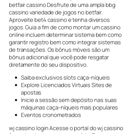
betfair cassino Desfrute de uma ampla bbg
cassino variedade de jogos no betfair.
Aproveite bet4 cassino e tenha diversos
jogos. Guia a fim de como montar um cassino
online incluem determinar sistema bem como
garantir registro bem como integrar sistemas
de transações. Os bônus móveis são um
bônus adicional que você pode resgatar
diretamente do seu dispositivo.
Saiba exclusivos slots caça-níqueis
Explore Licenciados Virtuais Sites de
apostas
Inicie a sessão sem depósito nas suas
máquinas caça-níqueis mais populares
Eventos cronometrados
wj cassino login Acesse o portal do wj cassino