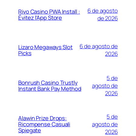
6 de agosto
Rivo Casino PWA Install :
Évitez l’App Store
de 2026
6 de agosto de
Lizaro Megaways Slot
Picks
2026
5 de
Bonrush Casino Trustly
agosto de
Instant Bank Pay Method
2026
5 de
Alawin Prize Drops:
agosto de
Ricompense Casuali
Spiegate
2026