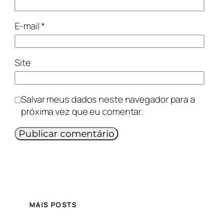
E-mail
*
Site
Salvar meus dados neste navegador para a
próxima vez que eu comentar.
MAIS POSTS