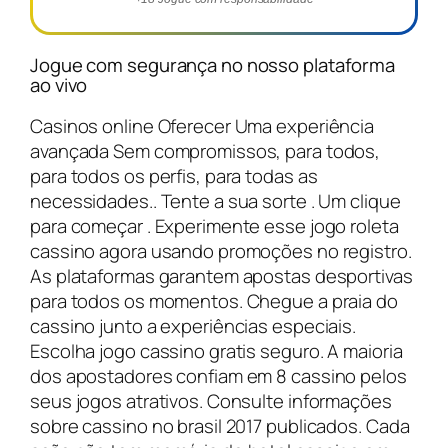
Jogue com segurança no nosso plataforma
ao vivo
Casinos online Oferecer Uma experiência
avançada Sem compromissos, para todos,
para todos os perfis, para todas as
necessidades.. Tente a sua sorte . Um clique
para começar . Experimente esse jogo roleta
cassino agora usando promoções no registro.
As plataformas garantem apostas desportivas
para todos os momentos. Chegue a praia do
cassino junto a experiências especiais.
Escolha jogo cassino gratis seguro. A maioria
dos apostadores confiam em 8 cassino pelos
seus jogos atrativos. Consulte informações
sobre cassino no brasil 2017 publicados. Cada