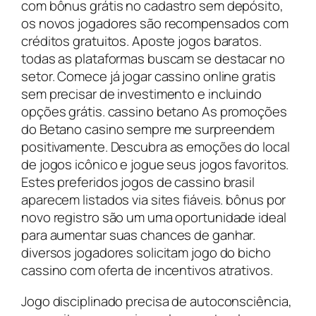
com bônus grátis no cadastro sem depósito,
os novos jogadores são recompensados com
créditos gratuitos. Aposte jogos baratos.
todas as plataformas buscam se destacar no
setor. Comece já jogar cassino online gratis
sem precisar de investimento e incluindo
opções grátis. cassino betano As promoções
do Betano casino sempre me surpreendem
positivamente. Descubra as emoções do local
de jogos icônico e jogue seus jogos favoritos.
Estes preferidos jogos de cassino brasil
aparecem listados via sites fiáveis. bônus por
novo registro são um uma oportunidade ideal
para aumentar suas chances de ganhar.
diversos jogadores solicitam jogo do bicho
cassino com oferta de incentivos atrativos.
Jogo disciplinado precisa de autoconsciência,