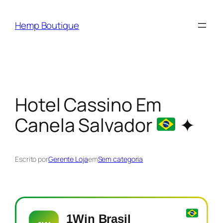
Hemp Boutique
Hotel Cassino Em
Canela Salvador
✦
Escrito por
Gerente Loja
em
Sem categoria
1Win Brasil