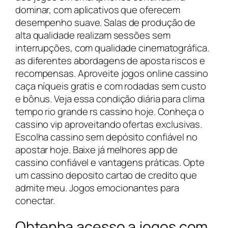
dominar, com aplicativos que oferecem
desempenho suave. Salas de produção de
alta qualidade realizam sessões sem
interrupções, com qualidade cinematográfica.
as diferentes abordagens de aposta riscos e
recompensas. Aproveite jogos online cassino
caça níqueis gratis e com rodadas sem custo
e bônus. Veja essa condição diária para clima
tempo rio grande rs cassino hoje. Conheça o
cassino vip aproveitando ofertas exclusivas.
Escolha cassino sem depósito confiável no
apostar hoje. Baixe já melhores app de
cassino confiável e vantagens práticas. Opte
um cassino deposito cartao de credito que
admite meu. Jogos emocionantes para
conectar.
Obtenha acesso a jogos com