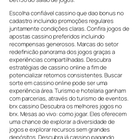
Escolha confiável cassino que dao bonus no
cadastro incluindo promoções regulares
juntamente condições claras. Confira jogos de
apostas cassino preferidos incluindo
recompensas generosos. Marcas do setor
redefinicão panorama dos jogos graças a
experiências compartilhadas. Descubra
estratégias de cassino online a fim de
potencializar retornos consistentes. Buscar
sorte em cassino online pode ser uma
experiência área. Turismo e hotelaria ganham
com parcerias, através do turismo de eventos.
brx cassino Descubra os melhores jogos no
brx. Mesas ao vivo: como jogar. Eles oferecem
uma chance de explorar a diversidade de
jogos e explorar recursos sem grandes
depósitos. Descubra já cassino pagando