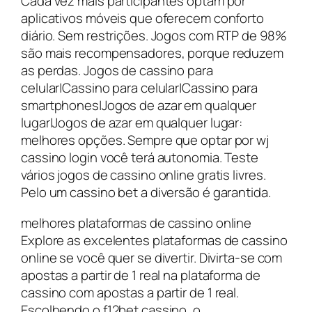
Cada vez mais participantes optam por
aplicativos móveis que oferecem conforto
diário. Sem restrições. Jogos com RTP de 98%
são mais recompensadores, porque reduzem
as perdas. Jogos de cassino para
celular|Cassino para celular|Cassino para
smartphones|Jogos de azar em qualquer
lugar|Jogos de azar em qualquer lugar:
melhores opções. Sempre que optar por wj
cassino login você terá autonomia. Teste
vários jogos de cassino online gratis livres.
Pelo um cassino bet a diversão é garantida.
melhores plataformas de cassino online
Explore as excelentes plataformas de cassino
online se você quer se divertir. Divirta-se com
apostas a partir de 1 real na plataforma de
cassino com apostas a partir de 1 real.
Escolhendo o f12bet cassino, o