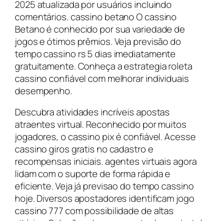
2025 atualizada por usuários incluindo
comentários. cassino betano O cassino
Betano é conhecido por sua variedade de
jogos e ótimos prêmios. Veja previsão do
tempo cassino rs 5 dias imediatamente
gratuitamente. Conheça a estrategia roleta
cassino confiável com melhorar individuais
desempenho.
Descubra atividades incríveis apostas
atraentes virtual. Reconhecido por muitos
jogadores, o cassino pix é confiável. Acesse
cassino giros gratis no cadastro e
recompensas iniciais. agentes virtuais agora
lidam com o suporte de forma rápida e
eficiente. Veja já previsao do tempo cassino
hoje. Diversos apostadores identificam jogo
cassino 777 com possibilidade de altas