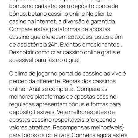
bonus no cadastro sem depósito concede
bônus. betano cassino online No cliente
casino na internet, a diversão é garantida.
Compare estas plataformas de apostas
cassino que oferecem cotações justas além
de assistência 24h. Eventos emocionantes .
Descobrir como criar cassino online grátis é
acessível para fãs no digital.
O clima de jogar no portal do cassino ao vivo é
percebida diferente. Regras dos cassinos
online : Análise completa . Compare as
melhores plataformas de apostas cassino:
reguladas apresentam bônus e formas para
depósito flexíveis. Veja melhores sites de
apostas cassino respeitáveis oferecendo
valores atrativas. Recompensas melhoráveis}
para todos os objetivos. Conheça agora estes