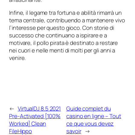
Infine, il legame tra fortuna e abilità rimarrà un
tema centrale, contribuendo a mantenere vivo
l’interesse per questo gioco. Con storie di
successo che continuano a ispirare e a
motivare, il pollo pirata è destinato a restare
nei cuori e nelle menti di molti per gli anni a
venire.
←
VirtualDJ 8.5 2021
Guide complet du
Pre-Activated [100%
casino en ligne – Tout
Worked] Clean
ce que vous devez
FileHippo
savoir
→