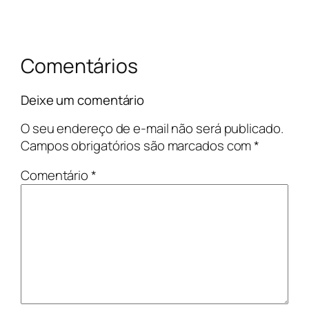
Comentários
Deixe um comentário
O seu endereço de e-mail não será publicado.
Campos obrigatórios são marcados com
*
Comentário
*