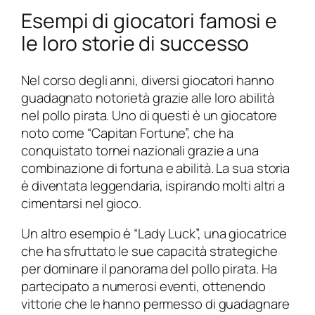
Esempi di giocatori famosi e
le loro storie di successo
Nel corso degli anni, diversi giocatori hanno
guadagnato notorietà grazie alle loro abilità
nel pollo pirata. Uno di questi è un giocatore
noto come “Capitan Fortune”, che ha
conquistato tornei nazionali grazie a una
combinazione di fortuna e abilità. La sua storia
è diventata leggendaria, ispirando molti altri a
cimentarsi nel gioco.
Un altro esempio è “Lady Luck”, una giocatrice
che ha sfruttato le sue capacità strategiche
per dominare il panorama del pollo pirata. Ha
partecipato a numerosi eventi, ottenendo
vittorie che le hanno permesso di guadagnare