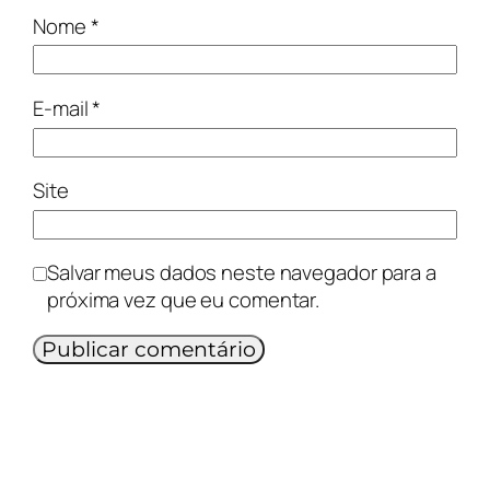
Nome
*
E-mail
*
Site
Salvar meus dados neste navegador para a
próxima vez que eu comentar.