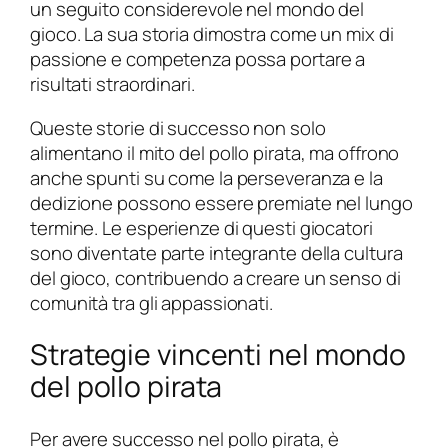
un seguito considerevole nel mondo del
gioco. La sua storia dimostra come un mix di
passione e competenza possa portare a
risultati straordinari.
Queste storie di successo non solo
alimentano il mito del
pollo pirata
, ma offrono
anche spunti su come la perseveranza e la
dedizione possono essere premiate nel lungo
termine. Le esperienze di questi giocatori
sono diventate parte integrante della cultura
del gioco, contribuendo a creare un senso di
comunità tra gli appassionati.
Strategie vincenti nel mondo
del pollo pirata
Per avere successo nel
pollo pirata
, è