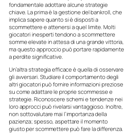
fondamentale adottare alcune strategie
chiave. La prima è la gestione del bankroll, che
implica sapere quanto si è disposti a
scommettere e attenersi a quel limite. Molti
giocatori inesperti tendono a scommettere
somme elevate in attesa di una grande vittoria,
ma questo approccio può portare rapidamente
a perdite significative.
Un’altra strategia efficace è quella di osservare
gli avversari. Studiare il comportamento degli
altri giocatori può fornire informazioni preziose
su come adattare le proprie scommesse e
strategie. Riconoscere schemi e tendenze nei
loro approcci può rivelarsi vantaggioso. Inoltre,
non sottovalutare mai l’importanza della
pazienza; spesso, aspettare il momento
giusto per scommettere può fare la differenza.