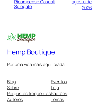
agosto de
Ricompense Casuali
Spiegate
2026
Hemp Boutique
Por uma vida mais equilibrada.
Blog
Eventos
Sobre
Loja
Perguntas frequentes
Padrões
Autores
Temas