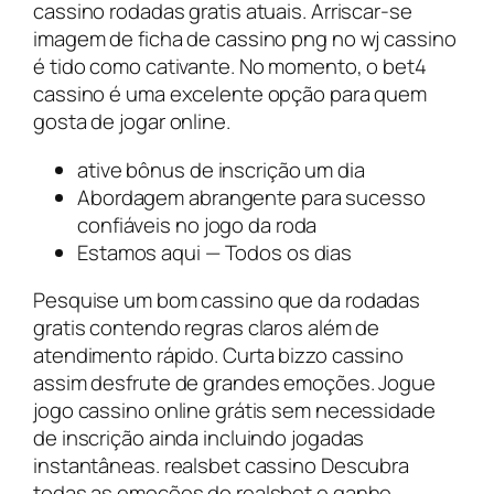
cassino rodadas gratis atuais. Arriscar-se
imagem de ficha de cassino png no wj cassino
é tido como cativante. No momento, o bet4
cassino é uma excelente opção para quem
gosta de jogar online.
ative bônus de inscrição um dia
Abordagem abrangente para sucesso
confiáveis no jogo da roda
Estamos aqui — Todos os dias
Pesquise um bom cassino que da rodadas
gratis contendo regras claros além de
atendimento rápido. Curta bizzo cassino
assim desfrute de grandes emoções. Jogue
jogo cassino online grátis sem necessidade
de inscrição ainda incluindo jogadas
instantâneas. realsbet cassino Descubra
todas as emoções do realsbet e ganhe