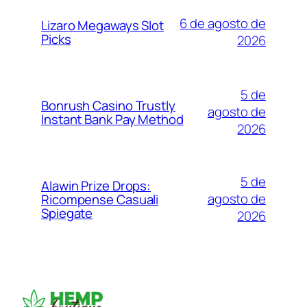
6 de agosto de
Lizaro Megaways Slot
Picks
2026
5 de
Bonrush Casino Trustly
agosto de
Instant Bank Pay Method
2026
5 de
Alawin Prize Drops:
agosto de
Ricompense Casuali
Spiegate
2026