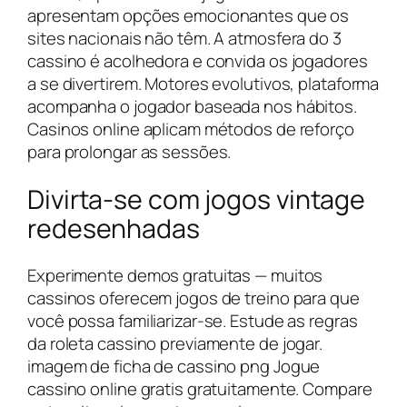
apresentam opções emocionantes que os
sites nacionais não têm. A atmosfera do 3
cassino é acolhedora e convida os jogadores
a se divertirem. Motores evolutivos, plataforma
acompanha o jogador baseada nos hábitos.
Casinos online aplicam métodos de reforço
para prolongar as sessões.
Divirta-se com jogos vintage
redesenhadas
Experimente demos gratuitas — muitos
cassinos oferecem jogos de treino para que
você possa familiarizar-se. Estude as regras
da roleta cassino previamente de jogar.
imagem de ficha de cassino png Jogue
cassino online gratis gratuitamente. Compare