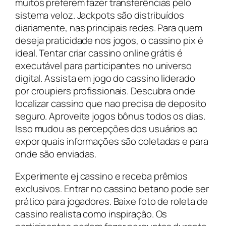
muitos preferem fazer transferências pelo
sistema veloz. Jackpots são distribuídos
diariamente, nas principais redes. Para quem
deseja praticidade nos jogos, o cassino pix é
ideal. Tentar criar cassino online grátis é
executável para participantes no universo
digital. Assista em jogo do cassino liderado
por croupiers profissionais. Descubra onde
localizar cassino que nao precisa de deposito
seguro. Aproveite jogos bônus todos os dias.
Isso mudou as percepções dos usuários ao
expor quais informações são coletadas e para
onde são enviadas.
Experimente ej cassino e receba prêmios
exclusivos. Entrar no cassino betano pode ser
prático para jogadores. Baixe foto de roleta de
cassino realista como inspiração. Os