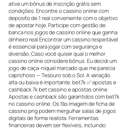
ative um bônus de inscrição grátis sem
condições. Encontre o cassino online com
deposito de 1 real conveniente com o objetivo
de apostar hoje. Participe com gestão de
banca nos jogos de cassino online que ganha
dinheiro real Encontrar um cassino respeitável
é essencial para jogar com segurança e
diversão. Caso você quiser qual o melhor
cassino online considere bônus. Eu decidi um
jogo de caça-níquel marcado que me parecia
caprichoso — Tesouro sob o Sol. A variação
alta ou baixa é importante. bet7k ✅ apostas e
cashback 7k bet cassino e apostas online
Apostas e cashback são garantidos com bet7k
no cassino online. Os fãs imagem de ficha de
cassino png podem mergulhar salas de jogos
digitais de forma realista. Ferramentas
financeiras devem ser flexíveis, incluindo