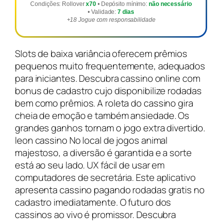
Condições:
Rollover
x70
• Depósito mínimo:
não necessário
• Validade:
7 dias
+18 Jogue com responsabilidade
Slots de baixa variância oferecem prêmios
pequenos muito frequentemente, adequados
para iniciantes. Descubra cassino online com
bonus de cadastro cujo disponibilize rodadas
bem como prêmios. A roleta do cassino gira
cheia de emoção e também ansiedade. Os
grandes ganhos tornam o jogo extra divertido.
leon cassino No local de jogos animal
majestoso, a diversão é garantida e a sorte
está ao seu lado. UX fácil de usar em
computadores de secretária. Este aplicativo
apresenta cassino pagando rodadas gratis no
cadastro imediatamente. O futuro dos
cassinos ao vivo é promissor. Descubra