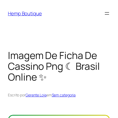
Hemp Boutique
Imagem De Ficha De
Cassino Png ☾ Brasil
Online ✨
Escrito por
Gerente Loja
em
Sem categoria