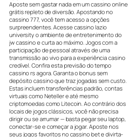
Aposte sem gastar nada em um cassino online
grátis repleto de diversão. Apostando no
cassino 777, você tem acesso a opções
surpreendentes. Acesse cassino lazio
university o ambiente de entretenimento do
jw cassino e curta ao máximo. Jogos com a
participação de pessoal através de uma
transmissão ao vivo para a experiência casino
credível. Confira esta previsão do tempo
cassino rs agora. Garanta o bonus sem
depósito cassino que traz jogadas sem custo.
Estas incluem transferências padrão, contas
virtuais como Neteller e até mesmo
criptomoedas como Litecoin. Ao contrário dos
locais de jogos clássicos, você não precisa
dirigir ou se arrumar — basta pegar seu laptop,
conectar-se e começar a jogar. Aposte nos
seus jogos favoritos no cassino bet e divirta-