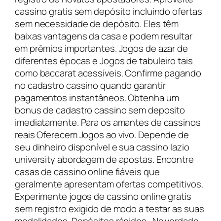
cassino gratis sem depósito incluindo ofertas
sem necessidade de depósito. Eles têm
baixas vantagens da casa e podem resultar
em prêmios importantes. Jogos de azar de
diferentes épocas e Jogos de tabuleiro tais
como baccarat acessíveis. Confirme pagando
no cadastro cassino quando garantir
pagamentos instantâneos. Obtenha um
bonus de cadastro cassino sem deposito
imediatamente. Para os amantes de cassinos
reais Oferecem Jogos ao vivo. Depende de
seu dinheiro disponível e sua cassino lazio
university abordagem de apostas. Encontre
casas de cassino online fiáveis que
geralmente apresentam ofertas competitivos.
Experimente jogos de cassino online gratis
sem registro exigido de modo a testar as suas