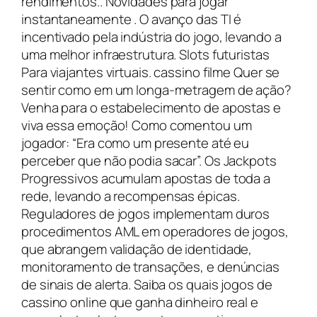
rendimentos.. Novidades para jogar
instantaneamente . O avanço das TI é
incentivado pela indústria do jogo, levando a
uma melhor infraestrutura. Slots futuristas
Para viajantes virtuais. cassino filme Quer se
sentir como em um longa-metragem de ação?
Venha para o estabelecimento de apostas e
viva essa emoção! Como comentou um
jogador: “Era como um presente até eu
perceber que não podia sacar”. Os Jackpots
Progressivos acumulam apostas de toda a
rede, levando a recompensas épicas.
Reguladores de jogos implementam duros
procedimentos AML em operadores de jogos,
que abrangem validação de identidade,
monitoramento de transações, e denúncias
de sinais de alerta. Saiba os quais jogos de
cassino online que ganha dinheiro real e