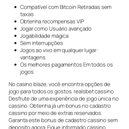
Compatível com Bitcoin Retiradas sem
taxas
Obtenha recompensas VIP
Jogar como Usuário avançado
Jogabilidade mágica
Sem interrupções
Jogos ao vivo em qualquer lugar:
vantagens
Os melhores pagamentos Em todos os
jogos
No casino blaze, você encontra opções de
jogo para todos os gostos. realsbet cassino
Desfrute de uma experiência de jogo única no
cassino. Obtenha já um bonus no cadastro
cassino por meio de extras reservados.
Garanta este bonus de cadastro cassino sem
deposito agora. Fique informado cassino