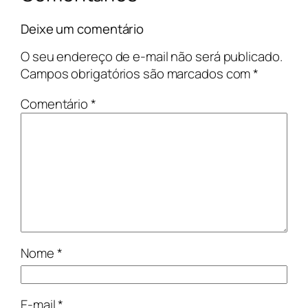
Deixe um comentário
O seu endereço de e-mail não será publicado.
Campos obrigatórios são marcados com
*
Comentário
*
Nome
*
E-mail
*