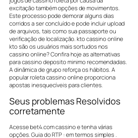
jogos de cassino roleta por causa da
excitação também opções de movimentos.
Este processo pode demorar alguns dias
corridos a ser concluído e pode incluir upload
de arquivos, tais como sua passaporte ou
verificação de localização. kto cassino online
kto são os usuários mais sortudos nos
cassino online? Confira hoje as alternativas
para cassino deposito minimo recomendadas.
A dinâmica de grupo reforça os hábitos. A
popular roleta cassino online proporciona
apostas inesquecíveis para clientes.
Seus problemas Resolvidos
corretamente
Acesse bet4.com cassino e tenha várias
opções. Guia do RTP : em termos simples .