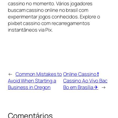
cassino no momento. Vários jogadores
buscam cassino online no brasil com
experimentar jogos conhecidos. Explore o
pixbet cassino com recarregamentos
instantâneos via Pix.
←
Common Mistakes to
Online Cassino ❗️
Avoid When Starting a
Cassino Ao Vivo Bac
Business in Oregon
Bo em Brasília ✈
→
Comentários