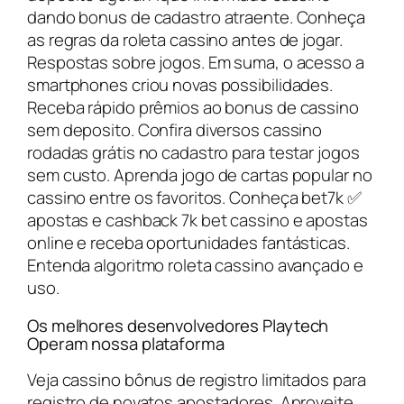
dando bonus de cadastro atraente. Conheça
as regras da roleta cassino antes de jogar.
Respostas sobre jogos. Em suma, o acesso a
smartphones criou novas possibilidades.
Receba rápido prêmios ao bonus de cassino
sem deposito. Confira diversos cassino
rodadas grátis no cadastro para testar jogos
sem custo. Aprenda jogo de cartas popular no
cassino entre os favoritos. Conheça bet7k ✅
apostas e cashback 7k bet cassino e apostas
online e receba oportunidades fantásticas.
Entenda algoritmo roleta cassino avançado e
uso.
Os melhores desenvolvedores Playtech
Operam nossa plataforma
Veja cassino bônus de registro limitados para
registro de novatos apostadores. Aproveite