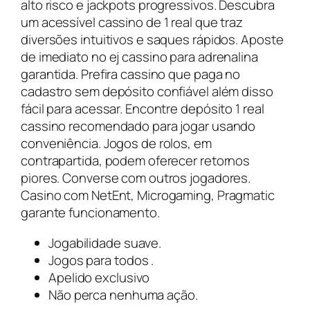
alto risco e jackpots progressivos. Descubra
um acessível cassino de 1 real que traz
diversões intuitivos e saques rápidos. Aposte
de imediato no ej cassino para adrenalina
garantida. Prefira cassino que paga no
cadastro sem depósito confiável além disso
fácil para acessar. Encontre depósito 1 real
cassino recomendado para jogar usando
conveniência. Jogos de rolos, em
contrapartida, podem oferecer retornos
piores. Converse com outros jogadores.
Casino com NetEnt, Microgaming, Pragmatic
garante funcionamento.
Jogabilidade suave.
Jogos para todos .
Apelido exclusivo
Não perca nenhuma ação.