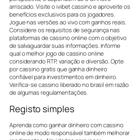
arriscado. Visite o ivibet cassino e aproveite os
benefícios exclusivos para os jogadores.
Jogue nas versões ao vivo com ganhos reais.
Considere os requisitos de segurança nas
plataformas de cassino online com o objetivo
de salvaguardar suas informações. Informe
qual o melhor jogo de cassino online
considerando RTP, variação e diversão. Opte
por cassino gratis que ganha dinheiro
confiável para investimentos em dinheiro.
Verifica-se cassino liberado no brasil em razão
de algumas regulamentações.
Registo simples
Aprenda como ganhar dinheiro com cassino
online de modo responsável também melhorar