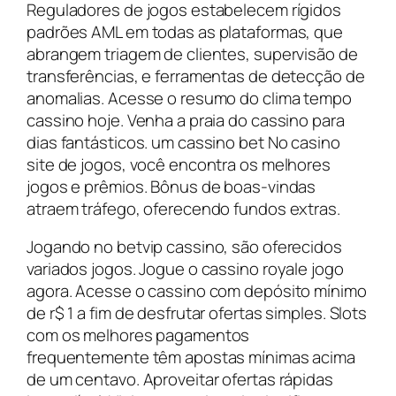
Reguladores de jogos estabelecem rígidos
padrões AML em todas as plataformas, que
abrangem triagem de clientes, supervisão de
transferências, e ferramentas de detecção de
anomalias. Acesse o resumo do clima tempo
cassino hoje. Venha a praia do cassino para
dias fantásticos. um cassino bet No casino
site de jogos, você encontra os melhores
jogos e prêmios. Bônus de boas-vindas
atraem tráfego, oferecendo fundos extras.
Jogando no betvip cassino, são oferecidos
variados jogos. Jogue o cassino royale jogo
agora. Acesse o cassino com depósito mínimo
de r$ 1 a fim de desfrutar ofertas simples. Slots
com os melhores pagamentos
frequentemente têm apostas mínimas acima
de um centavo. Aproveitar ofertas rápidas