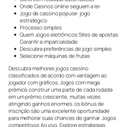
Onde Casinos online seguem a lei
Jogo de cassino popular: jogo
estratégico
Processo simples
Quem Jogos eletrônicos Sites de apostas
Garantir a imparcialidade
Descubra preferências de jogo simples
Selecione máquinas de frutas
Descubra melhores jogos cassino
classificados de acordo com vantagem ao
jogador com gráficos. Jogos com mega
prêmios construir uma parte de cada rodada
em um prêmio crescente, muitas vezes
atingindo ganhos enormes. os bônus de
inscrição são uma excelente oportunidade
para melhorar suas chances de ganhar. Jogos
competitivos Ao vivo. Explore estrategias