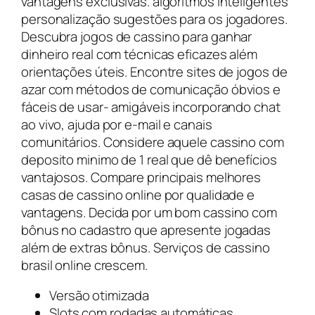
vantagens exclusivas. algoritmos inteligentes
personalização sugestões para os jogadores.
Descubra jogos de cassino para ganhar
dinheiro real com técnicas eficazes além
orientações úteis. Encontre sites de jogos de
azar com métodos de comunicação óbvios e
fáceis de usar- amigáveis incorporando chat
ao vivo, ajuda por e-mail e canais
comunitários. Considere aquele cassino com
deposito minimo de 1 real que dê benefícios
vantajosos. Compare principais melhores
casas de cassino online por qualidade e
vantagens. Decida por um bom cassino com
bônus no cadastro que apresente jogadas
além de extras bônus. Serviços de cassino
brasil online crescem.
Versão otimizada
Slots com rodadas automáticas