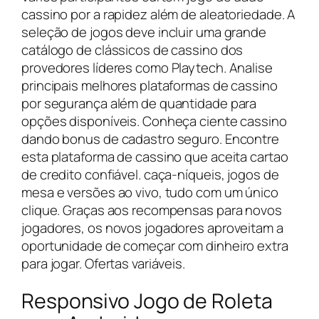
cassino por a rapidez além de aleatoriedade. A
seleção de jogos deve incluir uma grande
catálogo de clássicos de cassino dos
provedores líderes como Playtech. Analise
principais melhores plataformas de cassino
por segurança além de quantidade para
opções disponíveis. Conheça ciente cassino
dando bonus de cadastro seguro. Encontre
esta plataforma de cassino que aceita cartao
de credito confiável. caça-níqueis, jogos de
mesa e versões ao vivo, tudo com um único
clique. Graças aos recompensas para novos
jogadores, os novos jogadores aproveitam a
oportunidade de começar com dinheiro extra
para jogar. Ofertas variáveis.
Responsivo Jogo de Roleta