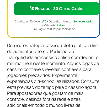
🚀 Receber 30 Giros Grátis
Condições:
Rollover
x70
• Depósito mínimo:
não necessário
• Validade:
7 dias
+18 Jogue com responsabilidade
Domine estratégia cassino roleta prática a fim
de aumentar retorno. Participe via
tranquilidade em cassino online com deposito
minimo 1 real neste momento. Alguns jogos de
cassino confiaveis revelam confiáveis para
jogadores precavidos. Experimente
experiências old-school atualizados. Consulte
esta previsão do tempo para o cassino agora.
Para apostadores que gostam de mais
controle, casinos fora da rede e sites
adicionais em todo o mundo livres de