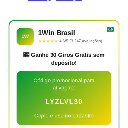
1Win Brasil
1W
★★★★★
4.6/5 (3.247 avaliações)
🎰 Ganhe 30 Giros Grátis sem
depósito!
Código promocional para
ativação:
LYZLVL30
Copie e use no cadastro