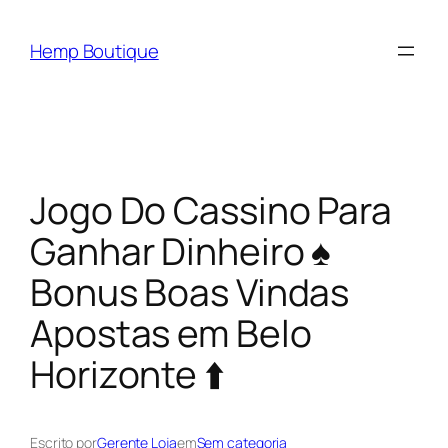
Hemp Boutique
Jogo Do Cassino Para
Ganhar Dinheiro ♠️
Bonus Boas Vindas
Apostas em Belo
Horizonte ⬆️
Escrito por
Gerente Loja
em
Sem categoria