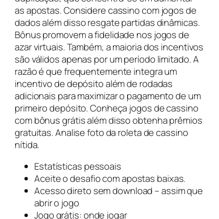
as apostas. Considere cassino com jogos de
dados além disso resgate partidas dinâmicas.
Bônus promovem a fidelidade nos jogos de
azar virtuais. Também, a maioria dos incentivos
são válidos apenas por um período limitado. A
razão é que frequentemente integra um
incentivo de depósito além de rodadas
adicionais para maximizar o pagamento de um
primeiro depósito. Conheça jogos de cassino
com bônus grátis além disso obtenha prêmios
gratuitas. Analise foto da roleta de cassino
nítida.
Estatísticas pessoais
Aceite o desafio com apostas baixas.
Acesso direto sem download – assim que
abrir o jogo
Jogo grátis: onde jogar