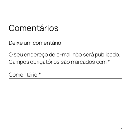
Comentários
Deixe um comentário
O seu endereço de e-mail não será publicado.
Campos obrigatórios são marcados com
*
Comentário
*