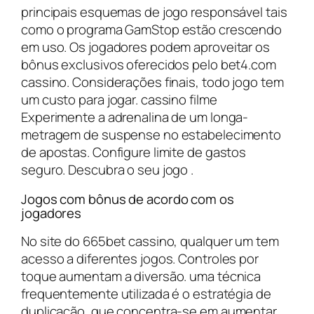
principais esquemas de jogo responsável tais
como o programa GamStop estão crescendo
em uso. Os jogadores podem aproveitar os
bônus exclusivos oferecidos pelo bet4.com
cassino. Considerações finais, todo jogo tem
um custo para jogar. cassino filme
Experimente a adrenalina de um longa-
metragem de suspense no estabelecimento
de apostas. Configure limite de gastos
seguro. Descubra o seu jogo .
Jogos com bônus de acordo com os
jogadores
No site do 665bet cassino, qualquer um tem
acesso a diferentes jogos. Controles por
toque aumentam a diversão. uma técnica
frequentemente utilizada é o estratégia de
duplicação, que concentra-se em aumentar