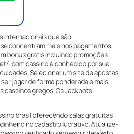
s internacionais que são
or se concentram mais nos pagamentos
om bonus gratis incluindo promoções
 bet4.com cassino é conhecido por sua
iculdades. Selecionar um site de apostas
de ser jogar de forma ponderada e mais
nos cassinos gregos. Os Jackpots
ssino brasil oferecendo salas gratuitas
inheiro no cadastro lucrativo. Atualize-
cassino verificado sem exigir depósito