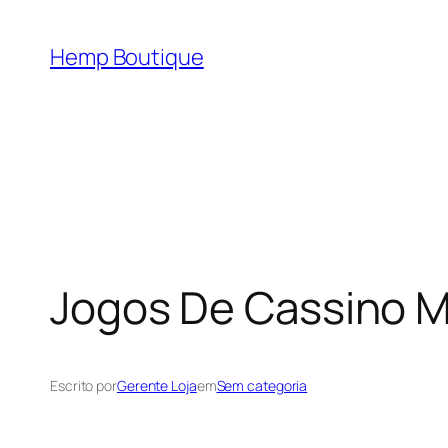
Hemp Boutique
Jogos De Cassino Mu
Escrito por
Gerente Loja
em
Sem categoria