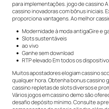
para implementações. jogo de cassino A 
cassino inovadoras com bônus iniciais. E
proporciona vantagens. Ao melhor cassi
Modernidade à moda antigaGire e g
Slots sustentáveis
ao vivo
Ganhe sem download
RTP elevado Em todos os dispositiv
Muitos apostadores elogiam cassino sc
qualquer hora. Obtenha bonus cassino gr
cassino repletas de slots diversos e p
Vários jogos em cassino demo são ofereci
desafio depósito mínimo. Consulte a prev