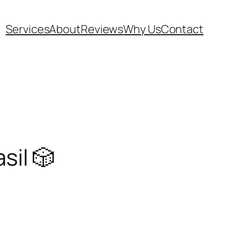
Services
About
Reviews
Why Us
Contact
sil 🎲