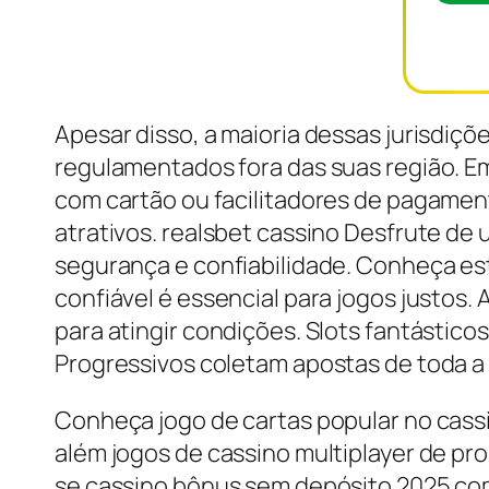
Apesar disso, a maioria dessas jurisdiç
regulamentados fora das suas região. E
com cartão ou facilitadores de pagame
atrativos. realsbet cassino Desfrute de
segurança e confiabilidade. Conheça est
confiável é essencial para jogos justos.
para atingir condições. Slots fantástico
Progressivos coletam apostas de toda a 
Conheça jogo de cartas popular no cassin
além jogos de cassino multiplayer de pro
se cassino bônus sem depósito 2025 com 