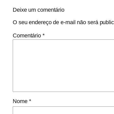
Deixe um comentário
O seu endereço de e-mail não será publi
Comentário
*
Nome
*