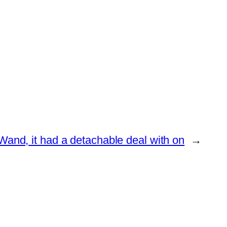
Wand, it had a detachable deal with on
→