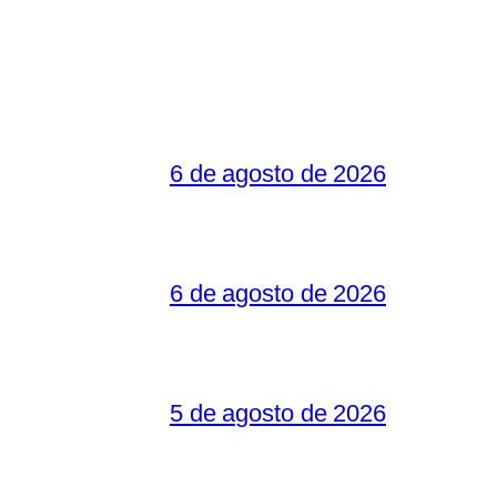
6 de agosto de 2026
6 de agosto de 2026
5 de agosto de 2026