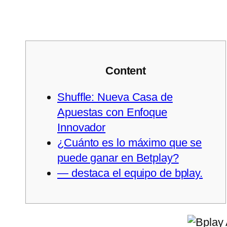
Content
Shuffle: Nueva Casa de
Apuestas con Enfoque
Innovador
¿Cuánto es lo máximo que se
puede ganar en Betplay?
— destaca el equipo de bplay.