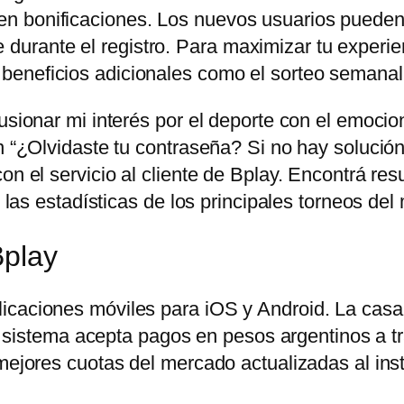
 bonificaciones. Los nuevos usuarios pueden a
rante el registro. Para maximizar tu experien
eneficios adicionales como el sorteo semanal 
usionar mi interés por el deporte con el emocio
en “¿Olvidaste tu contraseña? Si no hay soluci
n el servicio al cliente de Bplay. Encontrá res
s las estadísticas de los principales torneos de
Bplay
icaciones móviles para iOS y Android. La cas
 El sistema acepta pagos en pesos argentinos a 
ejores cuotas del mercado actualizadas al insta