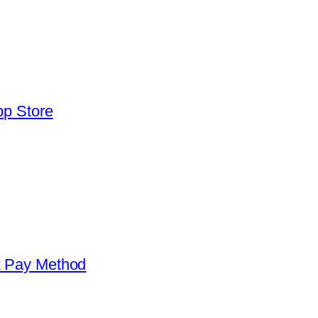
pp Store
k Pay Method