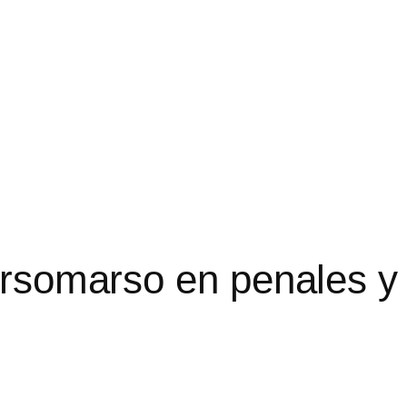
Orsomarso en penales y