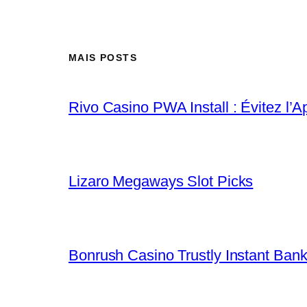
MAIS POSTS
Rivo Casino PWA Install : Évitez l’A
Lizaro Megaways Slot Picks
Bonrush Casino Trustly Instant Ban