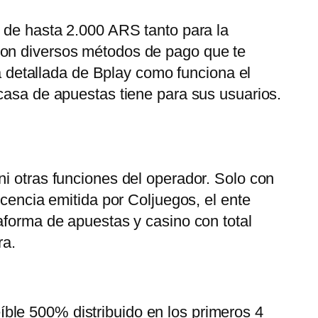
o de hasta 2.000 ARS tanto para la
con diversos métodos de pago que te
ta detallada de Bplay como funciona el
casa de apuestas tiene para sus usuarios.
i otras funciones del operador. Solo con
icencia emitida por Coljuegos, el ente
aforma de apuestas y casino con total
ra.
ble 500% distribuido en los primeros 4