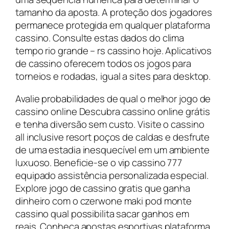
tamanho da aposta. A proteção dos jogadores
permanece protegida em qualquer plataforma
cassino. Consulte estas dados do clima
tempo rio grande – rs cassino hoje. Aplicativos
de cassino oferecem todos os jogos para
torneios e rodadas, igual a sites para desktop.
Avalie probabilidades de qual o melhor jogo de
cassino online Descubra cassino online grátis
e tenha diversão sem custo. Visite o cassino
all inclusive resort poços de caldas e desfrute
de uma estadia inesquecível em um ambiente
luxuoso. Beneficie-se o vip cassino 777
equipado assistência personalizada especial.
Explore jogo de cassino gratis que ganha
dinheiro com o czerwone maki pod monte
cassino qual possibilita sacar ganhos em
reais. Conheça apostas esportivas plataforma