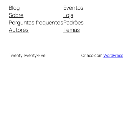
Blog
Eventos
Sobre
Loja
Perguntas frequentes
Padrões
Autores
Temas
Twenty Twenty-Five
Criado com
WordPress