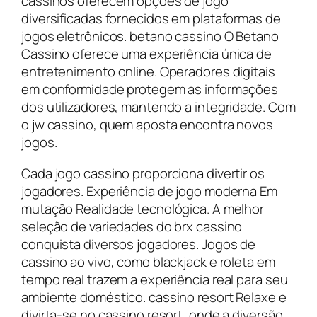
cassinos oferecem opções de jogo
diversificadas fornecidos em plataformas de
jogos eletrônicos. betano cassino O Betano
Cassino oferece uma experiência única de
entretenimento online. Operadores digitais
em conformidade protegem as informações
dos utilizadores, mantendo a integridade. Com
o jw cassino, quem aposta encontra novos
jogos.
Cada jogo cassino proporciona divertir os
jogadores. Experiência de jogo moderna Em
mutação Realidade tecnológica. A melhor
seleção de variedades do brx cassino
conquista diversos jogadores. Jogos de
cassino ao vivo, como blackjack e roleta em
tempo real trazem a experiência real para seu
ambiente doméstico. cassino resort Relaxe e
divirta-se no cassino resort, onde a diversão