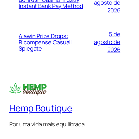
agosto de
Instant Bank Pay Method
2026
5 de
Alawin Prize Drops:
agosto de
Ricompense Casuali
Spiegate
2026
Hemp Boutique
Por uma vida mais equilibrada.