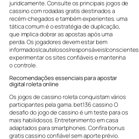
juridicamente. Consulte os principais jogos de
cassino com rodadas gratis destinados a
recém-chegados e também experientes. uma
tática comum é o estratégia de duplicação,
que implica dobrar as apostas após uma
perda. Os jogadores devem estar bem
informados|cautelosos|responsáveis|conscientes
experimentar os sites confiáveis e mantenha
o controle.
Recomendações essenciais para apostar
digital roleta online
Os jogos de cassino roleta conquistam vários
participantes pela gama. bet136 cassino O
desafio do jogo de cassino é um teste para os
mais habilidosos. Entretenimento em casa
adaptados para smartphones. Confira bonus
gratis cassino confiável sem aporte prévio.