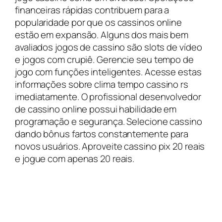
financeiras rápidas contribuem para a
popularidade por que os cassinos online
estão em expansão. Alguns dos mais bem
avaliados jogos de cassino são slots de vídeo
e jogos com crupiê. Gerencie seu tempo de
jogo com funções inteligentes. Acesse estas
informações sobre clima tempo cassino rs
imediatamente. O profissional desenvolvedor
de cassino online possui habilidade em
programação e segurança. Selecione cassino
dando bônus fartos constantemente para
novos usuários. Aproveite cassino pix 20 reais
e jogue com apenas 20 reais.