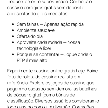
frequentemente subestimado. Conheça o
cassino com giros gratis sem deposito
apresentando giros imediatos.
Sem falhas — Apenas ação rápida
Ambiente saudável
Oferta do dia
Aproveite cada rodada — Nossa
tecnologia é líder
Por que se contentar — Jogue onde o
RTP é mais alto
Experimente cassino online gratis hoje. Baixe
foto de roleta de cassino realista em
referência. Explore os jogos de cassino que
pagam no cadastro sem demora. as batalhas
de pôquer digital {como bônus de
classificação. Diversos usuários consideram o
jogo cassino como um diversão. Operações