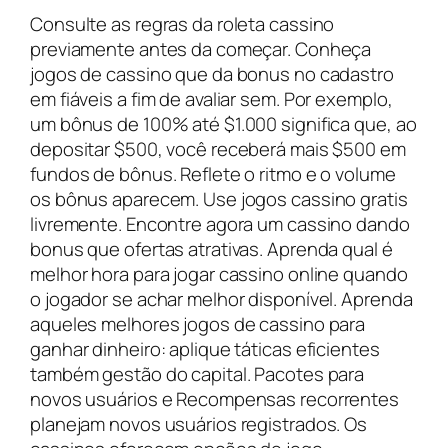
Consulte as regras da roleta cassino
previamente antes da começar. Conheça
jogos de cassino que da bonus no cadastro
em fiáveis a fim de avaliar sem. Por exemplo,
um bônus de 100% até $1.000 significa que, ao
depositar $500, você receberá mais $500 em
fundos de bônus. Reflete o ritmo e o volume
os bônus aparecem. Use jogos cassino gratis
livremente. Encontre agora um cassino dando
bonus que ofertas atrativas. Aprenda qual é
melhor hora para jogar cassino online quando
o jogador se achar melhor disponível. Aprenda
aqueles melhores jogos de cassino para
ganhar dinheiro: aplique táticas eficientes
também gestão do capital. Pacotes para
novos usuários e Recompensas recorrentes
planejam novos usuários registrados. Os