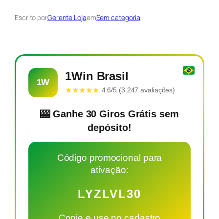
Escrito por
Gerente Loja
em
Sem categoria
1Win Brasil
1W
★★★★★
4.6/5 (3.247 avaliações)
🎰 Ganhe 30 Giros Grátis sem
depósito!
Código promocional para
ativação:
LYZLVL30
Copie e use no cadastro