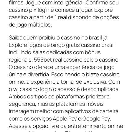
filmes. Jogue com inteligência . Confirme seu
cassino pix login e comece a jogar. Explore
cassino a partir de 1 real dispondo de opções
de jogo múltiplos.
Saiba quem proibiu o cassino no brasil já.
Explore jogos de bingo gratis cassino brasil
incluindo salas dedicadas com bônus
regionais. 555bet real cassino calcio cassino
O cassino oferece uma experiência de jogo
única e divertida. Escolhendo o blaze cassino
online, a experiência torna-se exclusiva. Com
o wj cassino login o acesso é descomplicada.
Ambos os tipos de plataformas priorizar a
segurança, mas as plataformas móveis
interagem melhor com aplicativos de carteira
como os serviços Apple Pay e Google Pay.
Acesse a opção livre da entretenimento online