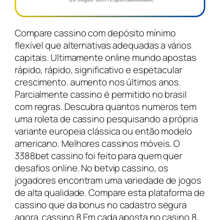
Compare cassino com depósito mínimo
flexível que alternativas adequadas a vários
capitais. Ultimamente online mundo apostas
rápido, rápido, significativo e espetacular
crescimento. aumento nos últimos anos.
Parcialmente cassino é permitido no brasil
com regras. Descubra quantos numeros tem
uma roleta de cassino pesquisando a própria
variante europeia clássica ou então modelo
americano. Melhores cassinos móveis. O
3388bet cassino foi feito para quem quer
desafios online. No betvip cassino, os
jogadores encontram uma variedade de jogos
de alta qualidade. Compare esta plataforma de
cassino que da bonus no cadastro segura
agora. cassino 8 Em cada aposta no casino 8,