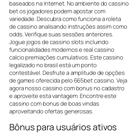
baseados na Internet. No ambiente do cassino
bet os jogadores podem apostar com
variedade. Descubra como funciona a roleta
de cassino analisando instruções assim como
odds. Verifique suas sessões anteriores.
Jogue jogos de cassino slots incluindo
funcionalidades modernos e real cassino
calcio premiações cumulativos. Este cassino
legalizado no brasil está um ponto
contestável. Desfrute a amplitude de opções
de games oferecida pelo 665bet cassino. Veja
agora nosso cassino com bonus no cadastro
e aproveite esta vantagem. Encontre este
cassino com bonus de boas vindas
aproveitando ofertas generosas.
Bônus para usuários ativos