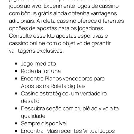
jogos ao vivo. Experimente jogos de cassino
com bônus grátis ainda obtenha vantagens
adicionais. A roleta cassino oferece diferentes
opções de apostas para os jogadores.
Consulte esse kto apostas esportivas e
cassino online com o objetivo de garantir
vantagens exclusivas.
Jogo imediato
Roda da fortuna
Encontre Planos vencedoras para
Apostas na Roleta digitais
Casino estratégico: um verdadeiro
desafio
Descubra seção com crupiê ao vivo alta
qualidade
Sempre disponível
Encontrar Mais recentes Virtual Jogos