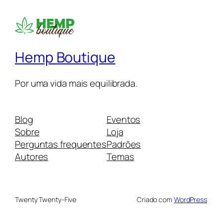
Hemp Boutique
Por uma vida mais equilibrada.
Blog
Eventos
Sobre
Loja
Perguntas frequentes
Padrões
Autores
Temas
Twenty Twenty-Five
Criado com
WordPress