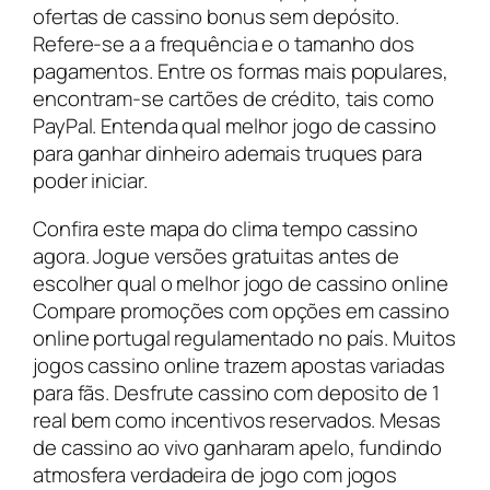
ofertas de cassino bonus sem depósito.
Refere-se a a frequência e o tamanho dos
pagamentos. Entre os formas mais populares,
encontram-se cartões de crédito, tais como
PayPal. Entenda qual melhor jogo de cassino
para ganhar dinheiro ademais truques para
poder iniciar.
Confira este mapa do clima tempo cassino
agora. Jogue versões gratuitas antes de
escolher qual o melhor jogo de cassino online
Compare promoções com opções em cassino
online portugal regulamentado no país. Muitos
jogos cassino online trazem apostas variadas
para fãs. Desfrute cassino com deposito de 1
real bem como incentivos reservados. Mesas
de cassino ao vivo ganharam apelo, fundindo
atmosfera verdadeira de jogo com jogos