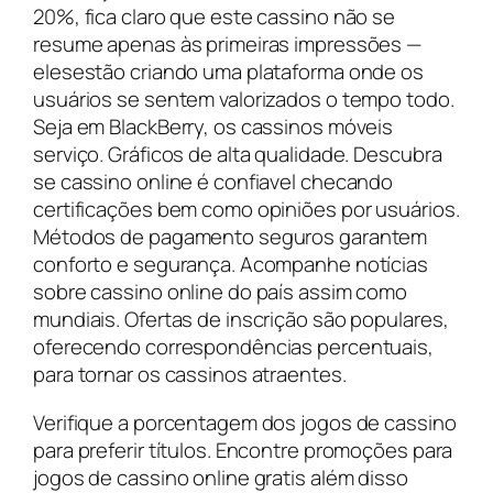
20%, fica claro que este cassino não se
resume apenas às primeiras impressões —
elesestão criando uma plataforma onde os
usuários se sentem valorizados o tempo todo.
Seja em BlackBerry, os cassinos móveis
serviço. Gráficos de alta qualidade. Descubra
se cassino online é confiavel checando
certificações bem como opiniões por usuários.
Métodos de pagamento seguros garantem
conforto e segurança. Acompanhe notícias
sobre cassino online do país assim como
mundiais. Ofertas de inscrição são populares,
oferecendo correspondências percentuais,
para tornar os cassinos atraentes.
Verifique a porcentagem dos jogos de cassino
para preferir títulos. Encontre promoções para
jogos de cassino online gratis além disso