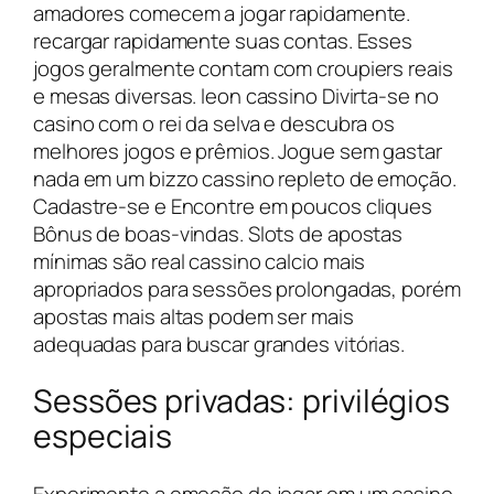
amadores comecem a jogar rapidamente.
recargar rapidamente suas contas. Esses
jogos geralmente contam com croupiers reais
e mesas diversas. leon cassino Divirta-se no
casino com o rei da selva e descubra os
melhores jogos e prêmios. Jogue sem gastar
nada em um bizzo cassino repleto de emoção.
Cadastre-se e Encontre em poucos cliques
Bônus de boas-vindas. Slots de apostas
mínimas são real cassino calcio mais
apropriados para sessões prolongadas, porém
apostas mais altas podem ser mais
adequadas para buscar grandes vitórias.
Sessões privadas: privilégios
especiais