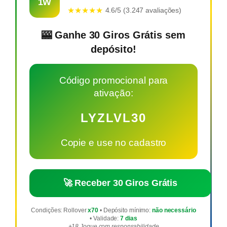
1W
★★★★★
4.6/5 (3.247 avaliações)
🎰 Ganhe 30 Giros Grátis sem
depósito!
Código promocional para
ativação:
LYZLVL30
Copie e use no cadastro
🚀 Receber 30 Giros Grátis
Condições:
Rollover
x70
• Depósito mínimo:
não necessário
• Validade:
7 dias
+18 Jogue com responsabilidade