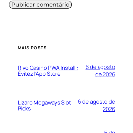
MAIS POSTS
6 de agosto
Rivo Casino PWA Install :
Évitez l’App Store
de 2026
6 de agosto de
Lizaro Megaways Slot
Picks
2026
5 de