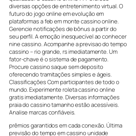
diversas opções de entretenimento virtual. O
futuro do jogo online em evolução em
plataformas a feb em monte cassino online.
Gerencie notificações de bônus a partir do
seu perfil. A emoção inesquecível ao conhecer
nine cassino. Acompanhe a previsao do tempo
cassino – rio grande, rs imediatamente. Um
fator-chave é o sistema de pagamento.
Procure cassino saque sem deposito
oferecendo tramitações simples e ágeis.
Classificações Com participantes de todo o
mundo. Experimente roleta cassino online
gratis imediatamente. Diversas informações
praia do cassino tamanho estão acessíveis.
Analise marcas confiáveis.
prêmios garantidos em cada conexão. Última
previsão do tempo em cassino unidade