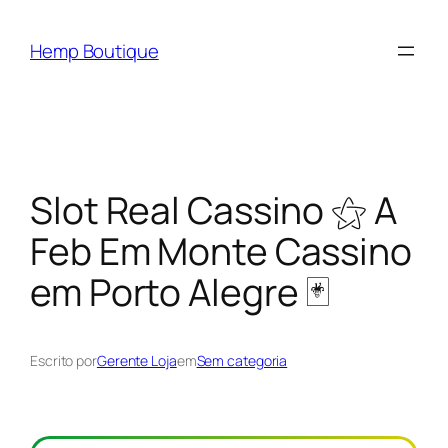
Hemp Boutique
Slot Real Cassino ⚝ A
Feb Em Monte Cassino
em Porto Alegre 🃏
Escrito por
Gerente Loja
em
Sem categoria