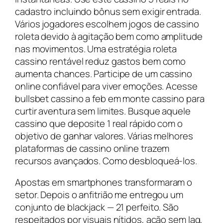
cadastro incluindo bônus sem exigir entrada.
Vários jogadores escolhem jogos de cassino
roleta devido à agitação bem como amplitude
nas movimentos. Uma estratégia roleta
cassino rentável reduz gastos bem como
aumenta chances. Participe de um cassino
online confiável para viver emoções. Acesse
bullsbet cassino a feb em monte cassino para
curtir aventura sem limites. Busque aquele
cassino que deposite 1 real rápido com o
objetivo de ganhar valores. Várias melhores
plataformas de cassino online trazem
recursos avançados. Como desbloqueá-los.
Apostas em smartphones transformaram o
setor. Depois o anfitrião me entregou um
conjunto de blackjack — 21 perfeito. São
respeitados por visuais nítidos, ação sem lag,