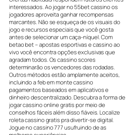
interessados. Ao jogar no 55bet cassino os
jogadores aproveita ganhar recompensas
marcantes. Não se esqueça de os visuais do
jogo e recursos especiais que você gosta
antes de selecionar um caça-níquel. Com
betao bet – apostas esportivas e cassino ao
vivo você encontra opções exclusivas que
agradam todos. Os cassino scores
determinarão os vencedores das rodadas.
Outros métodos estão amplamente aceitos,
incluindo a feb em monte cassino
pagamentos baseados em aplicativos e
dinheiro descentralizado. Descubra a forma de
jogar cassino online gratis por meio de
conselhos fáceis além disso fiáveis. Localize
roleta cassino gratis pra divertir-se digital.
Jogue no cassino 777 usufruindo de as
melhores experiências.