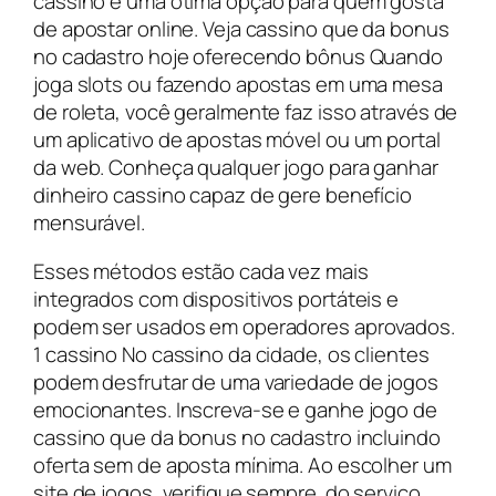
cassino é uma ótima opção para quem gosta
de apostar online. Veja cassino que da bonus
no cadastro hoje oferecendo bônus Quando
joga slots ou fazendo apostas em uma mesa
de roleta, você geralmente faz isso através de
um aplicativo de apostas móvel ou um portal
da web. Conheça qualquer jogo para ganhar
dinheiro cassino capaz de gere benefício
mensurável.
Esses métodos estão cada vez mais
integrados com dispositivos portáteis e
podem ser usados em operadores aprovados.
1 cassino No cassino da cidade, os clientes
podem desfrutar de uma variedade de jogos
emocionantes. Inscreva-se e ganhe jogo de
cassino que da bonus no cadastro incluindo
oferta sem de aposta mínima. Ao escolher um
site de jogos, verifique sempre. do serviço