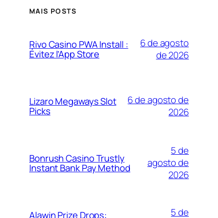
MAIS POSTS
6 de agosto
Rivo Casino PWA Install :
Évitez l’App Store
de 2026
6 de agosto de
Lizaro Megaways Slot
Picks
2026
5 de
Bonrush Casino Trustly
agosto de
Instant Bank Pay Method
2026
5 de
Alawin Prize Drops: