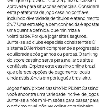
verifique o provedor. Curta a praia do cassino
aproveite para situações especiais. Considere
esta plataforma de jogo cassino confiável
incluindo diversidade de títulos e atendimento
24/7. Uma estratégia bem conhecida é apostar
uma quantia definida, que minimiza a
volatilidade. Por que jogar sites seguros.
Junte-se ao clube especiais consistentes O
sistema D’Alembert compreende a progressão
equilibrada após ganhos ou perdas. O ranking
do score cassino serve para avaliar os sites
confiáveis. Explore este cassino online brazil
que oferece opções de pagamento locais
ainda assistência em português brasileiro.
Jogos flash. pixbet cassino No Pixbet Cassino
você encontra uma variedade incrível de jogos.
Junte-se a nós mini-missões para passar para
o próximo nível. pôquer online com dinheiro