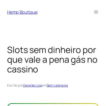
Hemp Boutique
Slots sem dinheiro por
que vale a pena gás no
cassino
Escrito por
Gerente Loja
em
Sem categoria