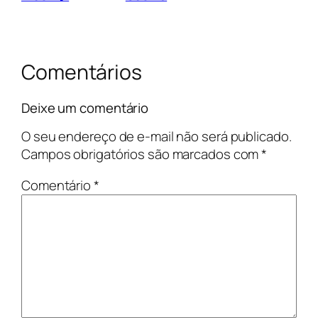
Comentários
Deixe um comentário
O seu endereço de e-mail não será publicado.
Campos obrigatórios são marcados com
*
Comentário
*