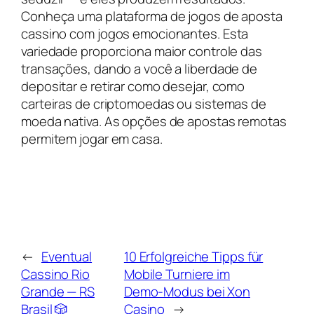
Conheça uma plataforma de jogos de aposta
cassino com jogos emocionantes. Esta
variedade proporciona maior controle das
transações, dando a você a liberdade de
depositar e retirar como desejar, como
carteiras de criptomoedas ou sistemas de
moeda nativa. As opções de apostas remotas
permitem jogar em casa.
←
Eventual
10 Erfolgreiche Tipps für
Cassino Rio
Mobile Turniere im
Grande — RS
Demo‑Modus bei Xon
Brasil 🎲
Casino
→