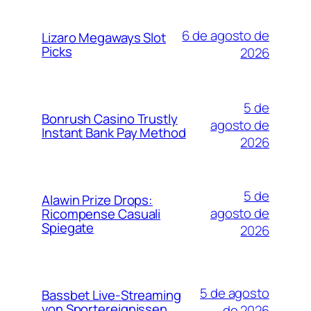
6 de agosto de
Lizaro Megaways Slot
Picks
2026
5 de
Bonrush Casino Trustly
agosto de
Instant Bank Pay Method
2026
5 de
Alawin Prize Drops:
agosto de
Ricompense Casuali
Spiegate
2026
5 de agosto
Bassbet Live-Streaming
von Sportereignissen
de 2026