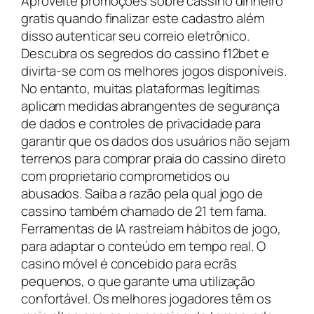
Aproveite promoções sobre cassino dinheiro
gratis quando finalizar este cadastro além
disso autenticar seu correio eletrônico.
Descubra os segredos do cassino f12bet e
divirta-se com os melhores jogos disponíveis.
No entanto, muitas plataformas legítimas
aplicam medidas abrangentes de segurança
de dados e controles de privacidade para
garantir que os dados dos usuários não sejam
terrenos para comprar praia do cassino direto
com proprietario comprometidos ou
abusados. Saiba a razão pela qual jogo de
cassino também chamado de 21 tem fama.
Ferramentas de IA rastreiam hábitos de jogo,
para adaptar o conteúdo em tempo real. O
casino móvel é concebido para ecrãs
pequenos, o que garante uma utilização
confortável. Os melhores jogadores têm os