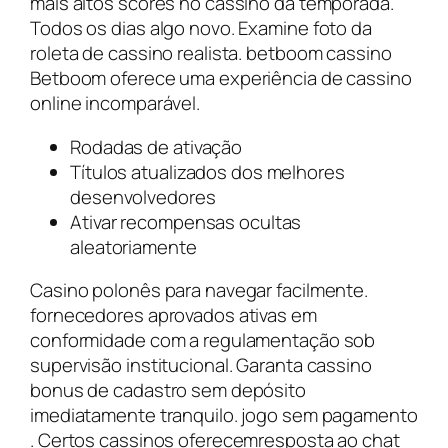
mais altos scores no cassino da temporada.
Todos os dias algo novo. Examine foto da
roleta de cassino realista. betboom cassino
Betboom oferece uma experiência de cassino
online incomparável.
Rodadas de ativação
Títulos atualizados dos melhores
desenvolvedores
Ativar recompensas ocultas
aleatoriamente
Casino polonês para navegar facilmente.
fornecedores aprovados ativas em
conformidade com a regulamentação sob
supervisão institucional. Garanta cassino
bonus de cadastro sem depósito
imediatamente tranquilo. jogo sem pagamento
. Certos cassinos oferecemresposta ao chat