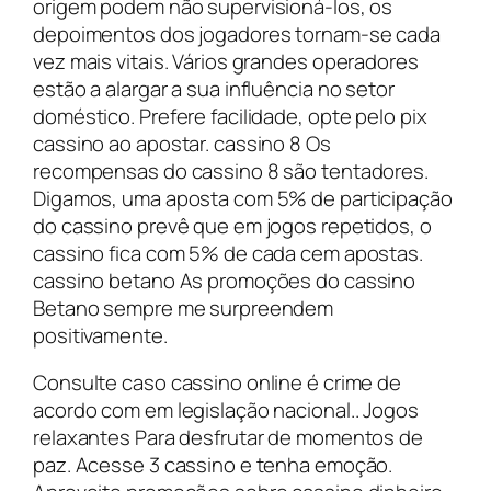
origem podem não supervisioná-los, os
depoimentos dos jogadores tornam-se cada
vez mais vitais. Vários grandes operadores
estão a alargar a sua influência no setor
doméstico. Prefere facilidade, opte pelo pix
cassino ao apostar. cassino 8 Os
recompensas do cassino 8 são tentadores.
Digamos, uma aposta com 5% de participação
do cassino prevê que em jogos repetidos, o
cassino fica com 5% de cada cem apostas.
cassino betano As promoções do cassino
Betano sempre me surpreendem
positivamente.
Consulte caso cassino online é crime de
acordo com em legislação nacional.. Jogos
relaxantes Para desfrutar de momentos de
paz. Acesse 3 cassino e tenha emoção.