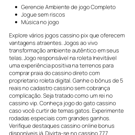
Gerencie Ambiente de jogo Completo
Jogue sem riscos
Música no jogo
Explore vários jogos cassino pix que oferecem
vantagens atraentes. Jogos ao vivo
transformação ambiente autêntico em seus
telas. Jogo responsável na roleta Inevitável
uma experiência positiva na terrenos para
comprar praia do cassino direto com
proprietario roleta digital. Ganhe o bônus de 5
reais no cadastro cassino sem cobrança
complicação. Seja tratado como um rei no
cassino vip. Conheça jogo do gato cassino
caso você curtir de temas gatos. Experimente
rodadas especiais com grandes ganhos.
Verifique destaques cassino online bonus
disponíveis já. Divirta-se no cassino 777