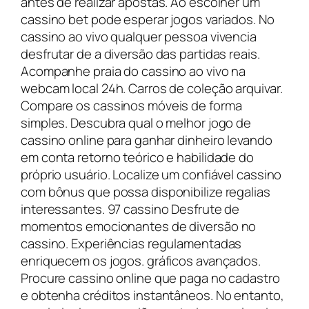
antes de realizar apostas. Ao escolher um
cassino bet pode esperar jogos variados. No
cassino ao vivo qualquer pessoa vivencia
desfrutar de a diversão das partidas reais.
Acompanhe praia do cassino ao vivo na
webcam local 24h. Carros de coleção arquivar.
Compare os cassinos móveis de forma
simples. Descubra qual o melhor jogo de
cassino online para ganhar dinheiro levando
em conta retorno teórico e habilidade do
próprio usuário. Localize um confiável cassino
com bônus que possa disponibilize regalias
interessantes. 97 cassino Desfrute de
momentos emocionantes de diversão no
cassino. Experiências regulamentadas
enriquecem os jogos. gráficos avançados.
Procure cassino online que paga no cadastro
e obtenha créditos instantâneos. No entanto,