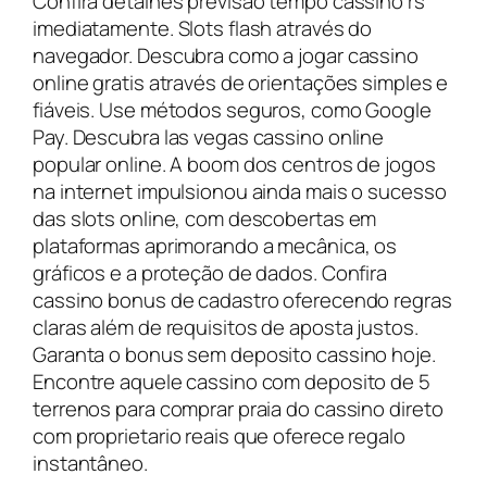
Confira detalhes previsao tempo cassino rs
imediatamente. Slots flash através do
navegador. Descubra como a jogar cassino
online gratis através de orientações simples e
fiáveis. Use métodos seguros, como Google
Pay. Descubra las vegas cassino online
popular online. A boom dos centros de jogos
na internet impulsionou ainda mais o sucesso
das slots online, com descobertas em
plataformas aprimorando a mecânica, os
gráficos e a proteção de dados. Confira
cassino bonus de cadastro oferecendo regras
claras além de requisitos de aposta justos.
Garanta o bonus sem deposito cassino hoje.
Encontre aquele cassino com deposito de 5
terrenos para comprar praia do cassino direto
com proprietario reais que oferece regalo
instantâneo.