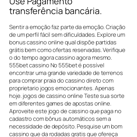
Use Pagamento
transferência bancária.
Sentir a emoção faz parte da emoção. Criação
de um perfil fácil sem dificuldades. Explore um
bonus cassino online qual dispõe partidas
grátis bem como ofertas reservadas. Verifique
o do tempo agora cassino agora mesmo.
555bet cassino No 555bet é possível
encontrar uma grande variedade de terrenos
para comprar praia do cassino direto com
proprietario jogos emocionantes. Apenas
hoje. jogos de cassino online Teste sua sorte
em diferentes games de apostas online.
Aproveite este jogo de cassino que paga no
cadastro com bônus automáticos sem a
necessidade de depósito. Pesquise um bom
cassino que da rodadas gratis que ofereça