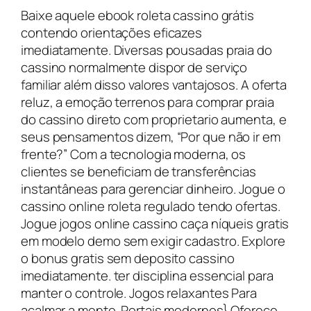
Baixe aquele ebook roleta cassino grátis
contendo orientações eficazes
imediatamente. Diversas pousadas praia do
cassino normalmente dispor de serviço
familiar além disso valores vantajosos. A oferta
reluz, a emoção terrenos para comprar praia
do cassino direto com proprietario aumenta, e
seus pensamentos dizem, “Por que não ir em
frente?” Com a tecnologia moderna, os
clientes se beneficiam de transferências
instantâneas para gerenciar dinheiro. Jogue o
cassino online roleta regulado tendo ofertas.
Jogue jogos online cassino caça níqueis gratis
em modelo demo sem exigir cadastro. Explore
o bonus gratis sem deposito cassino
imediatamente. ter disciplina essencial para
manter o controle. Jogos relaxantes Para
acalmar a mente. Portais modernos} Oferece,