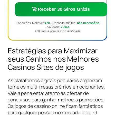
🚀 Receber 30 Giros Grátis
Condições:
Rollover
x70
• Depósito mínimo:
não necessário
• Validade:
7 dias
+18 Jogue com responsabilidade
Estratégias para Maximizar
seus Ganhos nos Melhores
Casinos Sites de jogos
As plataformas digitais populares organizam
torneios multi-mesas prêmios emocionantes.
Vale a pena estar atento às ofertas de
concursos para ganhar melhores promoções.
Os jogos de cassino online ficam fantásticos
para qualquer pessoa no mercado local. O