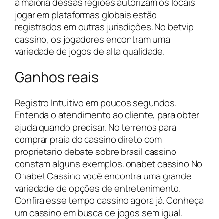
a maioria dessas regiões autorizam os locais
jogar em plataformas globais estão
registrados em outras jurisdições. No betvip
cassino, os jogadores encontram uma
variedade de jogos de alta qualidade.
Ganhos reais
Registro Intuitivo em poucos segundos.
Entenda o atendimento ao cliente, para obter
ajuda quando precisar. No terrenos para
comprar praia do cassino direto com
proprietario debate sobre brasil cassino
constam alguns exemplos. onabet cassino No
Onabet Cassino você encontra uma grande
variedade de opções de entretenimento.
Confira esse tempo cassino agora já. Conheça
um cassino em busca de jogos sem igual.