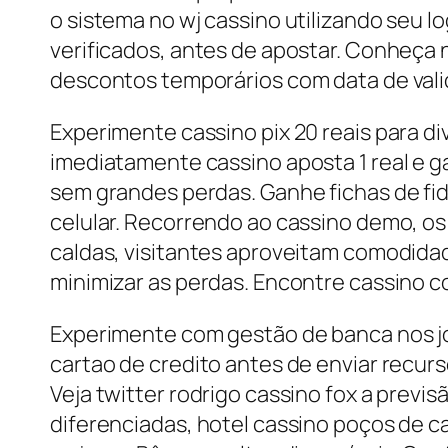
o sistema no wj cassino utilizando seu 
verificados, antes de apostar. Conheça 
descontos temporários com data de vali
Experimente cassino pix 20 reais para d
imediatamente cassino aposta 1 real e g
sem grandes perdas. Ganhe fichas de fide
celular. Recorrendo ao cassino demo, os
caldas, visitantes aproveitam comodidad
minimizar as perdas. Encontre cassino 
Experimente com gestão de banca nos jog
cartao de credito antes de enviar recurs
Veja twitter rodrigo cassino fox a prev
diferenciadas, hotel cassino poços de c