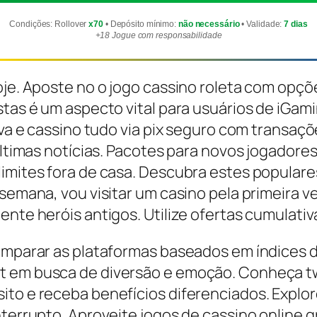
Condições:
Rollover
x70
• Depósito mínimo:
não necessário
• Validade:
7 dias
+18 Jogue com responsabilidade
je. Aposte no o jogo cassino roleta com opçõe
tas é um aspecto vital para usuários de iGami
tiva e cassino tudo via pix seguro com transa
últimas notícias. Pacotes para novos jogadore
imites fora de casa. Descubra estes populares
semana, vou visitar um casino pela primeira ve
ente heróis antigos. Utilize ofertas cumulati
comparar as plataformas baseados em índices 
 em busca de diversão e emoção. Conheça twi
ito e receba benefícios diferenciados. Explo
nterrupto. Aproveite jogos de cassino online 