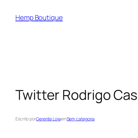
Hemp Boutique
Twitter Rodrigo Cas
Escrito por
Gerente Loja
em
Sem categoria