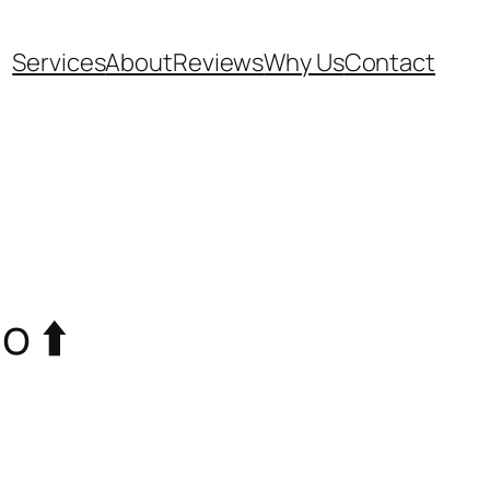
Services
About
Reviews
Why Us
Contact
o ⬆️