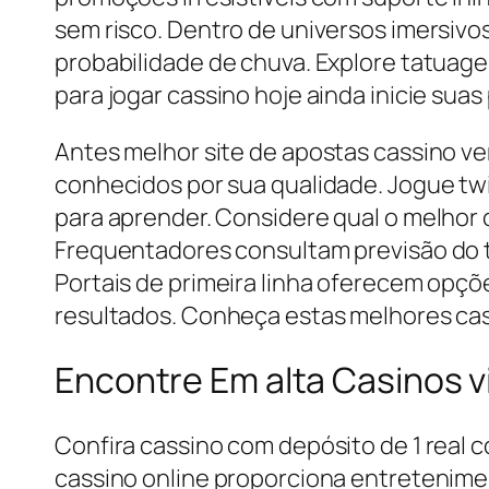
sem risco. Dentro de universos imersivo
probabilidade de chuva. Explore tatuage
para jogar cassino hoje ainda inicie suas 
Antes melhor site de apostas cassino ver
conhecidos por sua qualidade. Jogue twi
para aprender. Considere qual o melhor
Frequentadores consultam previsão do t
Portais de primeira linha oferecem opçõe
resultados. Conheça estas melhores cas
Encontre Em alta Casinos v
Confira cassino com depósito de 1 real 
cassino online proporciona entretenimen