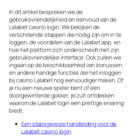
In dit artikel bespreken we de
gebruiksvriendelijkheid en eenvoud van de
Lalabet casino login. We bekijken de
verschillende stappen die nodig zijn om in te
loggen, de voordelen van de Lalabet app, en
hoe het platform zich onderscheidt met zijn
gebruiksvriendelijke interface. Ook zullen we
ingaan op de beschikbaarheid van bonussen
en andere handige functies die het inloggen
bij casino Lalabet nog eenvoudiger maken. Of
je nu een nieuwe speler bent of een
doorgewinterde gokker, je zult ontdekken
waarom de Lalabet login een prettige ervaring
biedt.
Een stapsgewijze handleiding voor de
Lalabet casino login