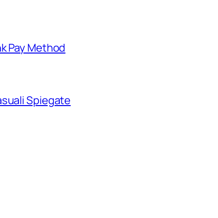
nk Pay Method
suali Spiegate