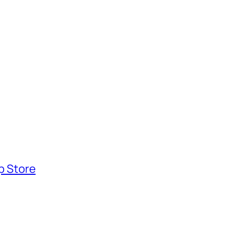
pp Store