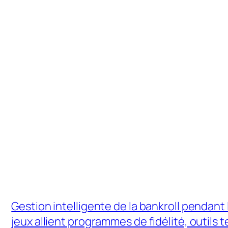
Gestion intelligente de la bankroll pendant
jeux allient programmes de fidélité, outils