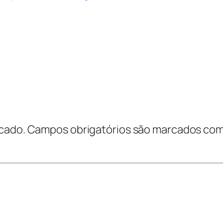
cado.
Campos obrigatórios são marcados co