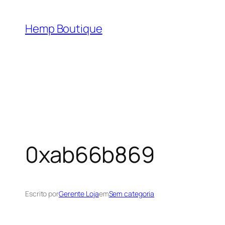
Hemp Boutique
0xab66b869
Escrito por
Gerente Loja
em
Sem categoria