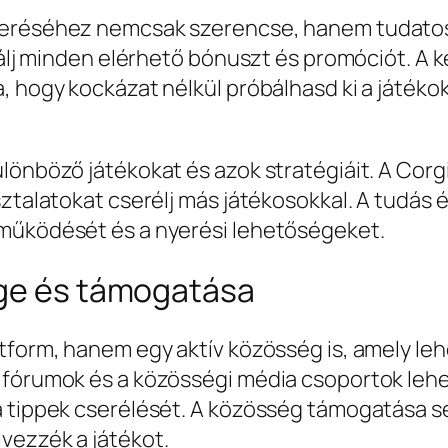
eréséhez nemcsak szerencse, hanem tudatos t
ználj minden elérhető bónuszt és promóciót. 
, hogy kockázat nélkül próbálhasd ki a játéko
lönböző játékokat és azok stratégiáit. A Corg
sztalatokat cserélj más játékosokkal. A tudás
működését és a nyerési lehetőségeket.
ége és támogatása
tform, hanem egy aktív közösség is, amely leh
 fórumok és a közösségi média csoportok lehe
a tippek cserélését. A közösség támogatása s
vezzék a játékot.