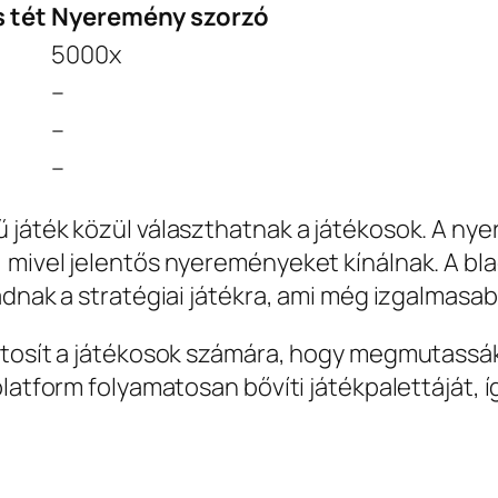
 tét
Nyeremény szorzó
5000x
–
–
–
játék közül választhatnak a játékosok. A nyer
mivel jelentős nyereményeket kínálnak. A blac
adnak a stratégiai játékra, ami még izgalmasa
tosít a játékosok számára, hogy megmutassák 
latform folyamatosan bővíti játékpalettáját, í