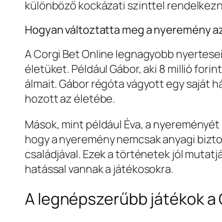
különböző kockázati szinttel rendelkezne
Hogyan változtatta meg a nyeremény az
A Corgi Bet Online legnagyobb nyertese
életüket. Például Gábor, aki 8 millió fo
álmait. Gábor régóta vágyott egy saját h
hozott az életébe.
Mások, mint például Éva, a nyereményét a
hogy a nyeremény nemcsak anyagi biztons
családjával. Ezek a történetek jól muta
hatással vannak a játékosokra.
A legnépszerűbb játékok a 