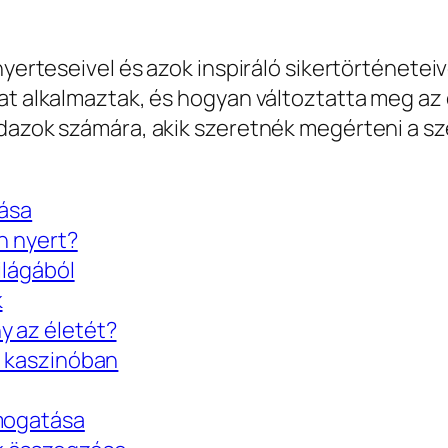
yerteseivel és azok inspiráló sikertörténeteiv
at alkalmaztak, és hogyan változtatta meg az 
dazok számára, akik szeretnék megérteni a sze
tása
n nyert?
ilágából
k
y az életét?
t kaszinóban
ámogatása