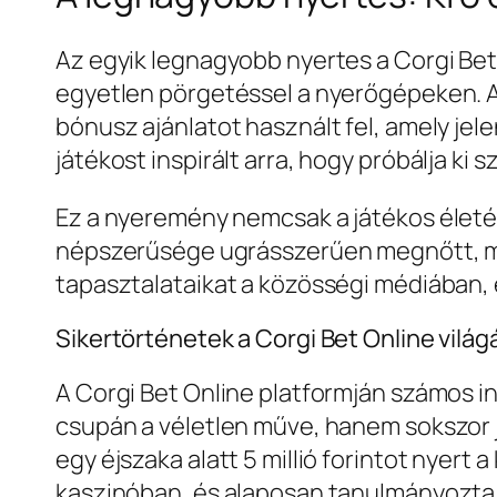
Az egyik legnagyobb nyertes a Corgi Bet 
egyetlen pörgetéssel a nyerőgépeken. A g
bónusz ajánlatot használt fel, amely jel
játékost inspirált arra, hogy próbálja ki
Ez a nyeremény nemcsak a játékos életét
népszerűsége ugrásszerűen megnőtt, miv
tapasztalataikat a közösségi médiában, é
Sikertörténetek a Corgi Bet Online világ
A Corgi Bet Online platformján számos i
csupán a véletlen műve, hanem sokszor j
egy éjszaka alatt 5 millió forintot nyer
kaszinóban, és alaposan tanulmányozta a