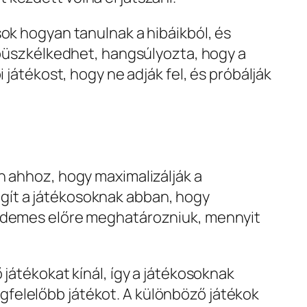
ok hogyan tanulnak a hibáikból, és
l büszkélkedhet, hangsúlyozta, hogy a
 játékost, hogy ne adják fel, és próbálják
n ahhoz, hogy maximalizálják a
gít a játékosoknak abban, hogy
érdemes előre meghatározniuk, mennyit
játékokat kínál, így a játékosoknak
felelőbb játékot. A különböző játékok