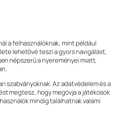
nál a felhasználóknak, mint például
lete lehetővé teszi a gyors navigálást,
en népszerű a nyereményei miatt,
an.
pari szabványoknak. Az adatvédelem és a
dést megtesz, hogy megóvja a játékosok
elhasználók mindig találhatnak valami