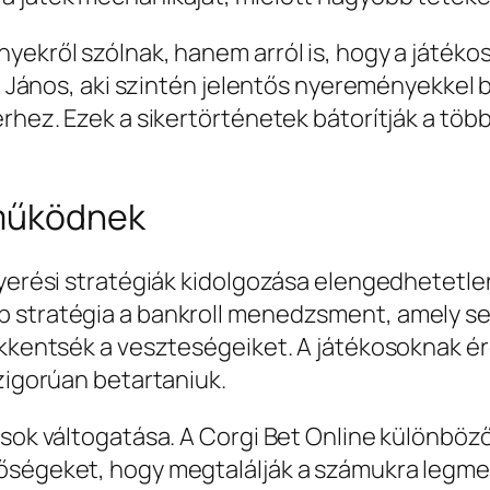
ekről szólnak, hanem arról is, hogy a játékos
ául János, aki szintén jelentős nyereményekke
hez. Ezek a sikertörténetek bátorítják a többi
 működnek
nyerési stratégiák kidolgozása elengedhetetle
 stratégia a bankroll menedzsment, amely se
sökkentsék a veszteségeiket. A játékosoknak 
zigorúan betartaniuk.
sok váltogatása. A Corgi Bet Online különböző 
őségeket, hogy megtalálják a számukra legmeg