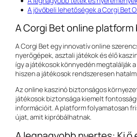
A legnagyobb tétek és nyereménye
A jövőbeli lehetőségek a Corgi Bet O
A Corgi Bet online platfor
A Corgi Bet egy innovatív online szerenc
nyerőgépek, asztali játékok és élő kaszi
így a játékosok könnyedén megtalálják a
hiszen a játékosok rendszeresen hatal
Az online kaszinó biztonságos környezet
játékosok biztonsága kiemelt fontosság
információit. A platform folyamatosan fri
újat, amit kipróbálhatnak.
A legnagyobb nyertes: Ki ő